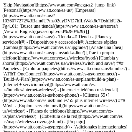
[Skip Navigation](https://www.att.com#mega-z2_jump_link) [Personal](https://www.att.com/es-us/) [Empresas](https://www.att.com/es-us/?1036077272%3BamdU7ms02uyDVD7hILrWak6c7DshIidU2t-Fg4..01) [Busca una tienda](https://www.att.com/es-us/stores/) [View in English](javascript:void%280%29) [](https://www.att.com/es-us/) - Tienda ## Tienda - [Planes y servicios](#) - [Dispositivos y accesorios](#) Acciones rápidas [Cambia](https://www.att.com/es-us/upgrade/) [Añade una línea](https://www.att.com/es-us/plans/add-a-line/) [Trae tu propio teléfono](https://www.att.com/es-us/wireless/byod/) [Cambia y ahorra](https://www.att.com/es-us/wireless/switch-and-save/) ### Paquetes - [Explorar paquetes](https://www.att.com/es-us/bundles/) - [AT&T OneConnect](https://www.att.com/es-us/oneconnect/) - [Build-A-Plan](https://www.att.com/es-us/plans/build-a-plan) - [Internet + servicio móvil](https://www.att.com/es-us/bundles/internet-wireless/) - [Internet + teléfono residencial](https://www.att.com/es-us/home-phone/) - [Clientes 55+](https://www.att.com/es-us/bundles/55-plus-internet-wireless/) ### Móvil - [Explora servicio móvil](https://www.att.com/es-us/wireless/) - [Planes de teléfonos](https://www.att.com/es-us/plans/wireless/) - [Cobertura de la red](https://www.att.com/es-us/maps/wireless-coverage.html) - [Prepago](https://www.att.com/es-us/prepaid/) - [Adicionales internacionales](https://www.att.com/es-us/international/) - [Auto conectado](https://www.att.com/es-us/plans/connected-car/) ### Internet residencial - [Explora internet residencial](https://www.att.com/es-us/internet/) - [Ve la disponibilidad](https://www.att.com/es-us/buy/internet/plans/) - [AT&T Fiber](https://www.att.com/es-us/internet/fiber/) - [AT&T Internet Air](https://www.att.com/es-us/internet/internet-air/) - [Teléfono residencial](https://www.att.com/es-us/home-phone/services/) [__Ahorra a lo grande en todo__ __regreso a clases__ \ Ver ofertas](https://www.att.com/es-us/deals/back-to-school/) Últimas novedades [Samsung Galaxy Z Fold8](https://www.att.com/es-us/buy/phones/samsung-galaxy-z-fold8.html) [iPhone 17 Pro](https://www.att.com/es-us/buy/phones/apple-iphone-17-pro.html) [AirPods Pro 3](https://www.att.com/es-us/buy/accessories/Headphones/apple-airpods-pro-3.html) [Google Pixel 10 Pro](https://www.att.com/es-us/buy/phones/google-pixel-10-pro.html) ### Dispositivos - [Teléfonos](https://www.att.com/es-us/buy/phones/) - [Teléfonos prepagados](https://www.att.com/es-us/buy/prepaid-phones/) - [Tablets](https://www.att.com/es-us/buy/tablets/) - [Relojes inteligentes](https://www.att.com/es-us/buy/wearables/) - [Usado certificado de AT&T](https://www.att.com/es-us/buy/phones/browse/att-certified-preowned) ### Accesorios - [Ver todos los accesorios](https://www.att.com/es-us/accessories/) - [Estuches](https://www.att.com/es-us/buy/accessories/browse/cases/) - [Cargadores](https://www.att.com/es-us/buy/accessories/browse/chargers/) - [Protector para pantalla](https://www.att.com/es-us/buy/accessories/browse/screen-protectors/) - [Audífonos](https://www.att.com/es-us/buy/accessories/browse/headphones/) ### Brands - [Apple](https://www.att.com/es-us/buy/phones/browse/apple/) - [Samsung](https://www.att.com/es-us/buy/phones/browse/samsung/) - [Motorola](https://www.att.com/es-us/buy/phones/browse/motorola/) - [Google](https://www.att.com/es-us/buy/phones/browse/google/) - [Meta](https://www.att.com/es-us/buy/accessories/browse/all/meta/) [__Obtén el nuevo Samsung Galaxy Z Fold8 por $0 con intercambio elegible__ \ Reserva](https://www.att.com/es-us/buy/phones/samsung-galaxy-z-fold8.html) - Ofertas ## Ofertas - [Nuevos y destacados](#) - [Descuentos para clientes](#) Destacados [Ve todas las ofertas](https://www.att.com/es-us/deals/) [Ofertas de servicio móvil](https://www.att.com/es-us/deals/cell-phone-deals/) [Ofertas de internet](https://www.att.com/es-us/deals/internet/) [Ofertas de intercambio](https://www.att.com/es-us/buy/phones/browse/tradeinoffer/) [Sin ofertas de intercambio](https://www.att.com/es-us/buy/phones/browse/nontradeinoffer/) ### Ofertas de tendencia - [Samsung Galaxy](https://www.att.com/es-us/buy/phones/browse/samsung_hasdeals_value_nontradeinoffer_tradeinoffer/) - [Apple iPhone](https://www.att.com/es-us/buy/phones/browse/apple_hasdeals_value_nontradeinoffer_tradeinoffer/) - [Menos de $50](https://www.att.com/es-us/buy/accessories/browse/all/price-range-25-50_price-range-5-25_5-and-under/) - [Ofertas de regreso a clases](https://www.att.com/es-us/deals/back-to-school/) ### Ofertas de dispositivos y accesorios - [Teléfonos](https://www.att.com/es-us/buy/phones/browse/hasdeals_value_nontradeinoffer_tradeinoffer/) - [Teléfonos prepagados](https://www.att.com/es-us/buy/prepaid-phones/browse/hasdeals/) - [Tablets](https://www.att.com/es-us/buy/tablets/browse/hasdeals_nontradeinoffer/) - [Relojes inteligentes](https://www.att.com/es-us/buy/wearables/browse/hasdeals_nontradeinoffer/) - [Ofertas de accesorios](https://www.att.com/es-us/buy/accessories/browse/all/deals/) ### Suscripciones - [AT&T OneConnect](https://www.att.com/es-us/oneconnect/) [__Cámbiate a AT&T y averigua cómo obtener hasta $800 por línea para terminar tu contrato__ \ Compra ahora](https://www.att.com/es-us/buy/phones/) ### Descuentos por ocupación - [Empleados de empresas](https://www.att.com/es-us/verification/signaturehub/#employment) - [Militares y veteranos](https://www.att.com/es-us/offers/discount-program/military-discount/) - [Maestros](https://www.att.com/es-us/offers/discount-program/teacher/) - [Enfermeros y médicos](https://www.att.com/es-us/verification/signaturehub/#medical) - [Personal de emergencias activo](https://www.att.com/es-us/firstnetandfamily/) ### Descuentos por afiliación - [Clientes 55+](https://www.att.com/es-us/verification/signaturehub/#age) - [Personal retirado del servicio de emergencia](https://www.att.com/es-us/offers/discount-program/retired-responders/) - [Trabajadores de sindicatos](https://www.att.com/es-us/offers/discount-program/union-discount/) - [Estudiantes](https://www.att.com/es-us/verification/signaturehub/#student) ### Ahorros para socios - [Descuento con tarjeta de crédito](https://www.att.com/es-us/?1036077272%3BamdU7ms02uyDVD7hIidU2t-FgOyvGkzT7uyJVm497PywgLdW2iYTVis9IZcUaO3.z1) - [Beneficios y más](https://andmorebenefits.att.com/root-discovery) [__Maestros: ahorra hasta $150 por línea y hasta un 20% en planes__ \ Obtén detalles](https://www.att.com/es-us/offers/discount-program/teacher/) - La diferencia de AT&T ## La diferencia de AT&T - [Nuestra ventaja competitiva](#) ### ¿Por qué elegirnos? - [Garantía AT&T](https://www.att.com/es-us/why-att/guarantee/) - [Por qué AT&T](https://www.att.com/es-us/why-att/) - [AT&T vs. T-Mobile y Verizon](https://www.att.com/es-us/wireless/switch-and-save/#compare-us) - [AT&T Fiber vs. Spectrum y Xfinity](https://www.att.com/es-us/internet/fiber/#compare-us) - [Prueba AT&T gratis](https://www.att.com/es-us/wireless/free-trial/) - [Cambia y ahorra](https://www.att.com/es-us/wireless/switch-and-save/) ### Cobertura excepcional - [Mapa de cobertura 5G](https://www.att.com/es-us/maps/wireless-coverage.html) - [Mapa de cobertura de fibra óptica](https://www.att.com/es-us/internet/fiber/coverage-map/) [__La mejor garantía de Estados Unidos__ \ Obtén detalles](https://www.att.com/es-us/why-att/guarantee/) - Ayuda ## Ayuda - [Factura y cuenta](#) - [Móvil](#) - [Internet](#) Acciones rápidas [Ve toda la ayuda](https://www.att.com/es-us/support/) [Ver mi cuenta](https://www.att.com/es-us/acctmgmt/overview) [Centro de pagos](https://www.att.com/es-us/acctmgmt/mypaymentcenter) [Centro de facturación](https://www.att.com/es-us/acctmgmt/billing/mybillingcenter) ### Factura y pagos - [Comprende tu factura](https://www.att.com/es-us/support/my-account/understand-your-bill/) - [Averigua por qué tu factura cambió](https://www.att.com/es-us/support/article/my-account/KM1051879/) - [Configura y administra AutoPay](https://www.att.com/es-us/acctmgmt/mypaymentcenter?intent=MANAGEAUTOPAY) - [Ve las cuotas de los dispositivos](https://www.att.com/es-us/acctmgmt/payment/installmentplandetails) - [Pagar sin iniciar sesión](https://www.att.com/es-us/acctmgmt/fastpmt/fastpay) ### Cuenta - [Cambiar o restablecer contraseña](https://www.att.com/es-us/support/article/my-account/KM1008941/) - [Añade o elimina cuentas](https://www.att.com/es-us/support/article/my-account/KM1008925/) - [Traslada el servicio de internet](https://www.att.com/es-us/help/moving/) - [Ve tus pedidos y reclamaciones](https://www.att.com/es-us/orders/history) - [Más ayuda con la cuenta](https://www.att.com/es-us/support/my-account/) [__La mejor garantía de Estados Unidos__ \ Obtén detalles](https://www.att.com/es-us/why-att/guarantee/) Acciones rápidas [Administrar mi servicio móvil](https://www.att.com/es-us/acctmgmt/mywireless) [Rastrear mi pedido](https://www.att.com/es-us/orders/history) [Añade AT&T International Day Pass](https://www.att.com/es-us/acctmgmt/signin?intent=DEEPLINK&soc=IRRLHDF&level=CAT&source=ILC242589969&wtExtndSource=Megamenu) ### Mi dispositivo - [Verificar mi uso](https://www.att.com/es-us/acctmgmt/usage/mysummary) - [Administra complementos](https://www.att.com/es-us/acctmgmt/wireless/manage-addon) - [Cambiar mi plan](https://www.att.com/es-us/acctmgmt/mywireless/manageplan/) - [Añade una línea](https://www.att.com/es-us/buy/postpaid/?wlsfi=AL) - [Consultar los requisitos de cambio](https://www.att.com/es-us/buy/postpaid/?wlsfi=up) - [Activa un dispositivo móvil](https://www.att.com/es-us/