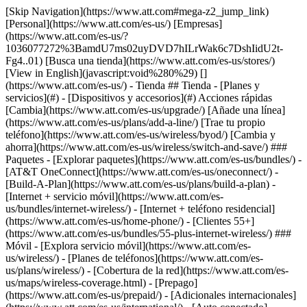
[Skip Navigation](https://www.att.com#mega-z2_jump_link) [Personal](https://www.att.com/es-us/) [Empresas](https://www.att.com/es-us/?1036077272%3BamdU7ms02uyDVD7hILrWak6c7DshIidU2t-Fg4..01) [Busca una tienda](https://www.att.com/es-us/stores/) [View in English](javascript:void%280%29) [](https://www.att.com/es-us/) - Tienda ## Tienda - [Planes y servicios](#) - [Dispositivos y accesorios](#) Acciones rápidas [Cambia](https://www.att.com/es-us/upgrade/) [Añade una línea](https://www.att.com/es-us/plans/add-a-line/) [Trae tu propio teléfono](https://www.att.com/es-us/wireless/byod/) [Cambia y ahorra](https://www.att.com/es-us/wireless/switch-and-save/) ### Paquetes - [Explorar paquetes](https://www.att.com/es-us/bundles/) - [AT&T OneConnect](https://www.att.com/es-us/oneconnect/) - [Build-A-Plan](https://www.att.com/es-us/plans/build-a-plan) - [Internet + servicio móvil](https://www.att.com/es-us/bundles/internet-wireless/) - [Internet + teléfono residencial](https://www.att.com/es-us/home-phone/) - [Clientes 55+](https://www.att.com/es-us/bundles/55-plus-internet-wireless/) ### Móvil - [Explora servicio móvil](https://www.att.com/es-us/wireless/) - [Planes de teléfonos](https://www.att.com/es-us/plans/wireless/) - [Cobertura de la red](https://www.att.com/es-us/maps/wireless-coverage.html) - [Prepago](https://www.att.com/es-us/prepaid/) - [Adicionales internacionales](https://www.att.com/es-us/international/) - [Auto conectado](https://www.att.com/es-us/plans/connected-car/) ### Internet residencial - [Explora internet residencial](https://www.att.com/es-us/internet/) - [Ve la disponibilidad](https://www.att.com/es-us/buy/internet/plans/) - [AT&T Fiber](https://www.att.com/es-us/internet/fiber/) - [AT&T Internet Air](https://www.att.com/es-us/internet/internet-air/) - [Teléfono residencial](https://www.att.com/es-us/home-phone/services/) [__Ahorra a lo grande en todo__ __regreso a clases__ \ Ver ofertas](https://www.att.com/es-us/deals/back-to-school/) Últimas novedades [Samsung Galaxy Z Fold8](https://www.att.com/es-us/buy/phones/samsung-galaxy-z-fold8.html) [iPhone 17 Pro](https://www.att.com/es-us/buy/phones/apple-iphone-17-pro.html) [AirPods Pro 3](https://www.att.com/es-us/buy/accessories/Headphones/apple-airpods-pro-3.html) [Google Pixel 10 Pro](https://www.att.com/es-us/buy/phones/google-pixel-10-pro.html) ### Dispositivos - [Teléfonos](https://www.att.com/es-us/buy/phones/) - [Teléfonos prepagados](https://www.att.com/es-us/buy/prepaid-phones/) - [Tablets](https://www.att.com/es-us/buy/tablets/) - [Relojes inteligentes](https://www.att.com/es-us/buy/wearables/) - [Usado certificado de AT&T](https://www.att.com/es-us/buy/phones/browse/att-certified-preowned) ### Accesorios - [Ver todos los accesorios](https://www.att.com/es-us/accessories/) - [Estuches](https://www.att.com/es-us/buy/accessories/browse/cases/) - [Cargadores](https://www.att.com/es-us/buy/accessories/browse/chargers/) - [Protector para pantalla](https://www.att.com/es-us/buy/accessories/browse/screen-protectors/) - [Audífonos](https://www.att.com/es-us/buy/accessories/browse/headphones/) ### Brands - [Apple](https://www.att.com/es-us/buy/phones/browse/apple/) - [Samsung](https://www.att.com/es-us/buy/phones/browse/samsung/) - [Motorola](https://www.att.com/es-us/buy/phones/browse/motorola/) - [Google](https://www.att.com/es-us/buy/phones/browse/google/) - [Meta](https://www.att.com/es-us/buy/accessories/browse/all/meta/) [__Obtén el nuevo Samsung Galaxy Z Fold8 por $0 con intercambio elegible__ \ Reserva](https://www.att.com/es-us/buy/phones/samsung-galaxy-z-fold8.html) - Ofertas ## Ofertas - [Nuevos y destacados](#) - [Descuentos para clientes](#) Destacados [Ve todas las ofertas](https://www.att.com/es-us/deals/) [Ofertas de servicio móvil](https://www.att.com/es-us/deals/cell-phone-deals/) [Ofertas de internet](https://www.att.com/es-us/deals/internet/) [Ofertas de intercambio](https://www.att.com/es-us/buy/phones/browse/tradeinoffer/) [Sin ofertas de intercambio](https://www.att.com/es-us/buy/phones/browse/nontradeinoffer/) ### Ofertas de tendencia - [Samsung Galaxy](https://www.att.com/es-us/buy/phones/browse/samsung_hasdeals_value_nontradeinoffer_tradeinoffer/) - [Apple iPhone](https://www.att.com/es-us/buy/phones/browse/apple_hasdeals_value_nontradeinoffer_tradeinoffer/) - [Menos de $50](https://www.att.com/es-us/buy/accessories/browse/all/price-range-25-50_price-range-5-25_5-and-under/) - [Ofertas de regreso a clases](https://www.att.com/es-us/deals/back-to-school/) ### Ofertas de dispositivos y accesorios - [Teléfonos](https://www.att.com/es-us/buy/phones/browse/hasdeals_value_nontradeinoffer_tradeinoffer/) - [Teléfonos prepagados](https://www.att.com/es-us/buy/prepaid-phones/browse/hasdeals/) - [Tablets](https://www.att.com/es-us/buy/tablets/browse/hasdeals_nontradeinoffer/) - [Relojes inteligentes](https://www.att.com/es-us/buy/wearables/browse/hasdeals_nontradeinoffer/) - [Ofertas de accesorios](https://www.att.com/es-us/buy/accessories/browse/all/deals/) ### Suscripciones - [AT&T OneConnect](https://www.att.com/es-us/oneconnect/) [__Cámbiate a AT&T y averigua cómo obtener hasta $800 por línea para terminar tu contrato__ \ Compra ahora](https://www.att.com/es-us/buy/phones/) ### Descuentos por ocupación - [Empleados de empresas](https://www.att.com/es-us/verification/signaturehub/#employment) - [Militares y veteranos](https://www.att.com/es-us/offers/discount-program/military-discount/) - [Maestros](https://www.att.com/es-us/offers/discount-program/teacher/) - [Enfermeros y médicos](https://www.att.com/es-us/verification/signaturehub/#medical) - [Personal de emergencias activo](https://www.att.com/es-us/firstnetandfamily/) ### Descuentos por afiliación - [Clientes 55+](https://www.att.com/es-us/verification/signaturehub/#age) - [Personal retirado del servicio de emergencia](https://www.att.com/es-us/offers/discount-program/retired-responders/) - [Trabajadores de sindicatos](https://www.att.com/es-us/offers/discount-program/union-discount/) - [Estudiantes](https://www.att.com/es-us/verification/signaturehub/#student) ### Ahorros para socios - [Descuento con tarjeta de crédito](https://www.att.com/es-us/?1036077272%3BamdU7ms02uyDVD7hIidU2t-FgOyvGkzT7uyJVm497PywgLdW2iYTVis9IZcUaO3.z1) - [Beneficios y más](https://andmorebenefits.att.com/root-discovery) [__Maestros: ahorra hasta $150 por línea y hasta un 20% en planes__ \ Obtén detalles](https://www.att.com/es-us/offers/discount-program/teacher/) - La diferencia de AT&T ## La diferencia de AT&T - [Nuestra ventaja competitiva](#) ### ¿Por qué elegirnos? - [Garantía AT&T](https://www.att.com/es-us/why-att/guarantee/) - [Por qué AT&T](https://www.att.com/es-us/why-att/) - [AT&T vs. T-Mobile y Verizon](https://www.att.com/es-us/wireless/switch-and-save/#compare-us) - [AT&T Fiber vs. Spectrum y Xfinity](https://www.att.com/es-us/internet/fiber/#compare-us) - [Prueba AT&T gratis](https://www.att.com/es-us/wireless/free-trial/) - [Cambia y ahorra](https://www.att.com/es-us/wireless/switch-and-save/) ### Cobertura excepcional - [Mapa de cobertura 5G](https://www.att.com/es-us/maps/wireless-coverage.html) - [Mapa de cobertura de fibra óptica](https://www.att.com/es-us/internet/fiber/coverage-map/) [__La mejor garantía de Estados Unidos__ \ Obtén detalles](https://www.att.com/es-us/why-att/guarantee/) - Ayuda ## Ayuda - [Factura y cuenta](#) - [Móvil](#) - [Internet](#) Acciones rápidas [Ve toda la ayuda](https://www.att.com/es-us/support/) [Ver mi cuenta](https://www.att.com/es-us/acctmgmt/overview) [Centro de pagos](https://www.att.com/es-us/acctmgmt/mypaymentcenter) [Centro de facturación](https://www.att.com/es-us/acctmgmt/billing/mybillingcenter) ### Factura y pagos - [Comprende tu factura](https://www.att.com/es-us/support/my-account/understand-your-bill/) - [Averigua por qué tu factura cambió](https://www.att.com/es-us/support/article/my-account/KM1051879/) - [Configura y administra AutoPay](https://www.att.com/es-us/acctmgmt/mypaymentcenter?intent=MANAGEAUTOPAY) - [Ve las cuotas de los dispositivos](https://www.att.com/es-us/acctmgmt/payment/installmentplandetails) - [Pagar sin iniciar sesión](https://www.att.com/es-us/acctmgmt/fastpmt/fastpay) ### Cuenta - [Cambiar o restablecer contraseña](https://www.att.com/es-us/support/article/my-account/KM1008941/) - [Añade o elimina cuentas](https://www.att.com/es-us/support/article/my-account/KM1008925/) - [Traslada el servicio de internet](https://www.att.com/es-us/help/moving/) - [Ve tus pedidos y reclamaciones](https://www.att.com/es-us/orders/history) - [Más ayuda con la cuenta](https://www.att.com/es-us/support/my-account/) [__La mejor garantía de Estados Unidos__ \ Obtén detalles](https://www.att.com/es-us/why-att/guarantee/) Acciones rápidas [Administrar mi servicio móvil](https://www.att.com/es-us/acctmgmt/mywireless) [Rastrear mi pedido](https://www.att.com/es-us/orders/history) [Añade AT&T International Day Pass](https://www.att.com/es-us/acctmgmt/signin?intent=DEEPLINK&soc=IRRLHDF&level=CAT&source=ILC242589969&wtExtndSource=Megamenu) ### Mi dispositivo - [Verificar mi uso](https://www.att.com/es-us/acctmgmt/usage/mysummary) - [Administra complementos](https://www.att.com/es-us/acctmgmt/wireless/manage-addon) - [Cambiar mi plan](https://www.att.com/es-us/acctmgmt/mywireless/manageplan/) - [Añade una línea](https://www.att.com/es-us/buy/postpaid/?wlsfi=AL) - [Consultar los requisitos de cambio](https://www.att.com/es-us/buy/postpaid/?wlsfi=up) - [Activa un dispositivo móvil](https://www.att.com/es-us/