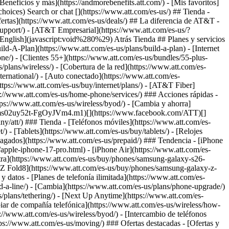
Search or chat [](https://www.att.com/es-us/) ## Tienda -
 ofertas](https://www.att.com/es-us/deals/) ## La diferencia de AT&T -
support/)
- [AT&T Empresarial](https://www.att.com/es-us/?1036077272%3BamdU7ms02uyDVD7hILrWak6c7DshIidU2t-FgO3.41) - [Busca una tienda](https://www.att.com/es-us/stores/) - [View in English](javascript:void%280%29) Atrás Tienda ## Planes y servicios ### Paquetes - [Explorar paquetes](https://www.att.com/es-us/bundles/) - [AT&T OneConnect](https://www.att.com/es-us/oneconnect/) - [Build-A-Plan](https://www.att.com/es-us/plans/build-a-plan) - [Internet + servicio móvil](https://www.att.com/es-us/bundles/internet-wireless/) - [Internet + teléfono residencial](https://www.att.com/es-us/home-phone/) - [Clientes 55+](https://www.att.com/es-us/bundles/55-plus-internet-wireless/) ### Móvil - [Explora servicio móvil](https://www.att.com/es-us/wireless/) - [Planes de teléfonos](https://www.att.com/es-us/plans/wireless/) - [Cobertura de la red](https://www.att.com/es-us/maps/wireless-coverage.html) - [Prepago](https://www.att.com/es-us/prepaid/) - [Adicionales internacionales](https://www.att.com/es-us/international/) - [Auto conectado](https://www.att.com/es-us/plans/connected-car/) ### Internet residencial - [Explora internet residencial](https://www.att.com/es-us/internet/) - [Ve la disponibilidad](https://www.att.com/es-us/buy/internet/plans/) - [AT&T Fiber](https://www.att.com/es-us/internet/fiber/) - [AT&T Internet Air](https://www.att.com/es-us/internet/internet-air/) - [Teléfono residencial](https://www.att.com/es-us/home-phone/services/) ### Acciones rápidas - [Cambia](https://www.att.com/es-us/upgrade/) - [Añade una línea](https://www.att.com/es-us/plans/add-a-line/) - [Trae tu propio teléfono](https://www.att.com/es-us/wireless/byod/) - [Cambia y ahorra](https://www.att.com/es-us/wireless/switch-and-save/) Inicio del contenido principal [](https://www.att.com/es-us/?1036077272%3BamdU7ms02uy52t-FgOyJVm4.m1)[](https://www.facebook.com/ATT)[](https://www.att.com/es-us/?1036077272%3BamdU7ms02uyDVD7hak6WVPzL7tz92t-FgOyJVm4F51)[](https://www.linkedin.com/company/att/) ### Tienda - [Teléfonos móviles](https://www.att.com/es-us/buy/phones/) - [Internet por fibra óptica](https://www.att.com/es-us/internet/fiber/) - [Internet residencial](https://www.att.com/es-us/internet/) - [Tablets](https://www.att.com/es-us/buy/tablets/) - [Relojes inteligentes](https://www.att.com/es-us/buy/wearables/) - [Accesorios inalámbricos](https://www.att.com/es-us/accessories/) - [Teléfonos prepagados](https://www.att.com/es-us/prepaid/) ### Tendencia - [iPhone 17 Pro Max](https://www.att.com/es-us/buy/phones/apple-iphone-17-pro-max.html) - [iPhone 17 Pro](https://www.att.com/es-us/buy/phones/apple-iphone-17-pro.html) - [iPhone Air](https://www.att.com/es-us/buy/phones/apple-iphone-air.html) - [iPhone 17](https://www.att.com/es-us/buy/phones/apple-iphone-17.html) - [Samsung Galaxy S26 Ultra](https://www.att.com/es-us/buy/phones/samsung-galaxy-s26-ultra.html) - [Samsung Galaxy Z Fold8 Ultra](https://www.att.com/es-us/buy/phones/samsung-galaxy-z-fold8-ultra.html) - [Samsung Galaxy Z Fold8](https://www.att.com/es-us/buy/phones/samsung-galaxy-z-fold8.html) - [Samsung Galaxy Z Flip8](https://www.att.com/es-us/buy/phones/samsung-galaxy-z-flip8.html) ### Mejores planes de teléfono y datos - [Planes de telefonía ilimitada](https://www.att.com/es-us/plans/wireless/) - [Planes internacionales](https://www.att.com/es-us/international/) - [Añade una línea](https://www.att.com/es-us/plans/add-a-line/) - [Cambia](https://www.att.com/es-us/plans/phone-upgrade/) - [Planes de datos para tablet](https://www.att.com/es-us/plans/tablet-ipad-data-plans/) - [Planes para hotspot móvil](https://www.att.com/es-us/plans/tethering/) - [Next Up Anytime](https://www.att.com/es-us/plans/next-up-anytime/) ### Cámbiate a AT&T - [Cámbiate a AT&T](https://www.att.com/es-us/wireless/switch-and-save/) - [Cómo cambiar de compañía telefónica](https://www.att.com/es-us/wireless/how-to-switch-phone-carrier/) - [Prueba de velocidad de Internet](https://www.att.com/es-us/support/speedtest/) - [Trae tu propio dispositivo](https://www.att.com/es-us/wireless/byod/) - [Intercambio de teléfonos móviles](https://www.att.com/es-us/?1036077272%3BamdU7ms02uyU7tzvGkch2tzUV_6CgZUF91) - [Traspasa tu servicio de internet](https://www.att.com/es-us/moving/) ### Ofertas destacadas - [Ofertas y promociones de AT&T](https://www.att.com/es-us/deals/) - [Ofertas de teléfonos móviles](https://www.att.com/es-us/deals/cell-phone-deals/) - [Ofertas de iPhone](https://www.att.com/es-us/deals/iphone-deals/) - [Ofertas de Samsung](https://www.att.com/es-us/buy/phones/browse/samsung_hasdeals/) - [Ofertas de paquetes de telefonía e internet](https://www.att.com/es-us/bundles/internet-wireless/) - [Descuento con tarjeta de crédito](https://www.att.com/es-us/?1036077272%3BamdU7ms02uyDVD7hIidU2t-FgOyvGkzT7uyJVm497PywgLdW2iYTVis9IZcUaO3.z1) - [Ofertas de teléfonos gratis para clientes nuevos](https://www.att.com/es-us/buy/phones/browse/free/) - [Ofertas sin intercambio](https://www.att.com/es-us/buy/phones/browse/nontradeinoffer/) ### Ve teléfonos móviles por marca - [Nuevos iPhones de Apple](https://www.att.com/es-us/buy/phones/browse/apple/) - [Teléfonos Samsung Galaxy nuevos](https://www.att.com/es-us/buy/phones/browse/samsung/) - [Teléfonos Google Pixel nuevos](https://www.att.com/es-us/buy/phones/browse/google/) - [Teléfonos Motorola Moto nuevos](https://www.att.com/es-us/buy/phones/browse/motorola/) - [Teléfonos Sonim nuevos](https://www.att.com/es-us/buy/phones/browse/sonim/) ### Tablets y relojes - [Nuevo Apple iPad](https://www.att.com/es-us/buy/tablets/browse/apple/) - [Nuevo Samsung Galaxy Tab](https://www.att.com/es-us/buy/tablets/browse/samsung/) - [Nuevo Apple Watch](https://www.att.com/es-us/buy/wearables/browse/apple/) - [Nuevo Samsung Galaxy Watch](https://www.att.com/es-us/buy/wearables/browse/samsung/) - [Nuevo Google Pixel Watch](https://www.att.com/es-us/buy/wearables/browse/google/) - [Nuevo reloj inteligente para niños](https://www.att.com/es-us/buy/wearables/att-amigo-jr-watch.html) ### Accesorios por marca - [Accesorios Apple](https://www.att.com/es-us/buy/accessories/browse/all/apple/) - [Accesorios de AT&T](https://www.att.com/es-us/buy/accessories/browse/all/att/) - [Accesorios de Samsung](https://www.att.com/es-us/buy/accessories/browse/all/samsung/) - [Estuches para teléfonos Otterbox](https://www.att.com/es-us/buy/accessories/browse/cases/otterbox/) - [Audífonos Beats](https://www.att.com/es-us/buy/accessories/browse/headphones/beats/) ### Recursos - [Combina internet y servicio móvil](https://www.att.com/es-us/bundles/) - [¿Qué es Internet Air?](https://www.att.com/es-us/internet/what-is-internet-air/) - [Cómo usar tu teléfono cuando viajas al exterior](https://www.att.com/es-us/wireless/how-to-use-your-cell-phone-internationally/) - [¿Qué es internet por fibra óptica?](https://www.att.com/es-us/internet/what-is-fiber-internet/) - [¿Qué es una eSIM?](https://www.att.com/es-us/wireless/what-is-esim/) - [Devolver o cambiar tu dispositivo móvil](https://www.att.com/es-us/wireless/return-policy/) - [¿Qué es Wi-Fi?](https://www.att.com/es-us/blog/what-is-wifi/) ### AT&T - [Busca una tienda](https://www.att.com/es-us/stores/) - [Sala de prensa](https://www.att.com/es-us/sdabout/?source=EB00CO0000000000L&wtExtndSource=footer) - [Inversionistas](https://www.att.com/es-us/?1036077272%3BamdU7ms02uywgLGc7DdF7LshIidU2t-Fg4..21) - [Responsabilidad corporativa](https://www.att.com/es-us/?1036077272%3BamdU7ms02uyWVi-UIkchIkqwgPcUeO6JVm4hIZy92N..q1) - [Empleo](https://www.att.jobs/) - [Ayuda e información](https://www.att.com/es-us/support/) - [Garantía AT&T](https://www.att.com/es-us/why-att/guarantee/) - [Archivos legibles por máquina de Datos sobre Broadband](https://www.att.com/es-us/broadbandlabels/broadband-facts-machine-readable-plans/) - [Código para compartir pantalla](#) * * * - [Blog Techbuzz](https://www.att.com/es-us/blog/) - [Comentarios](#) - [Correo electrónico de AT&T GRATIS con 1 TB de almacenamiento](https://www.att.com/es-us/partners/currently/email-sign-up/?source=EnEmail2020000BDL&wtExtndSource=myattglobalfooter) - [LLM](https://www.att.com/es-us/llms.txt) * * * - [Mapa del sitio](https://www.att.com/es-us/sitemap/) - [Mapas de cobertura](https://www.att.com/es-us/maps/wireless-coverage.html) - [Términos de uso](https://www.att.com/es-us/legal/terms.attWebsiteTermsOfUse.html) - [Accesibilidad](https://www.att.com/es-us/sdabout/sites/accessibility) - [Detalles de banda ancha](https://www.att.com/es-us/sdabout/sites/broadband) - [Centro de políticas legales](https://www.att.com/es-us/legal/legal-policy-center.html) - [Opciones de publicidad](https://www.att.com/es-us/sdabout/privacy/privacy-notice.html#choice) - [Centro de privacidad](https://www.att.com/es-us/sdabout/privacy.html) - [Tus opciones de privacidad](https://www.att.com/es-us/sdabout/privacy/choices-and-controls.html) - [Aviso de privacidad sobre salud](https://www.att.com/es-us/sdabout/privacy/StateLawApproach/washington-health-privacy-notice.html) - [Seguridad cibernética](https://www.att.com/es-us/sdabout/pages/cyberaware) - [Archivos públicos de la FCC](https://www.att.com/es-us/?1036077272%3BamdU7ms02uyNVkqTak-takjc7u6tIZshGZyZ2Z-JItjc2iYugZGwgPKFMbv6Mbv62kzUqL49VOHZGiqWG4..j1) © 2026 AT&T Intellectual Property. Todos los derechos reservados. We use [cookies](https://about.att.com/privacy/full_privacy_policy/cookies.html) to help enhance your experience on our site and for analytics. We also may use cookies for marketing purposes. You can manage your preferences and opt out of the sharing for targeted advertising and sales of cookie data. Learn more about our approach to privacy at [att.com/privacy](https://att.com/privacy). Manage your preferences Opt out Continue without changes ### Mmm... no lo pudimos encontrar. BuscarOpciones ### ¿Qué estás buscando? ![Search](https://www.att.com/es-us/idpassets/images/support/svg-icons/magnifiericonSearch.svg) ¿No encuentras lo q