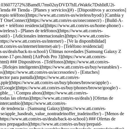
¿Por qué elegirnos? - [Garantía AT&T](https://www.att.com/es-us/why-att/guarantee/) - [Por qué AT&T](https://www.att.com/es-us/why-att/) - [AT&T vs. T-Mobile y Verizon](https://www.att.com/es-us/wireless/switch-and-save/#compare-us) - [AT&T Fiber vs. Spectrum y Xfinity](https://www.att.com/es-us/internet/fiber/#compare-us) - [Prueba AT&T gratis](https://www.att.com/es-us/wireless/free-trial/) - [Cambia y ahorra](https://www.att.com/es-us/wireless/switch-and-save/) ### Cobertura excepcional - [Mapa de cobertura 5G](https://www.att.com/es-us/maps/wireless-coverage.html) - [Mapa de cobertura de fibra óptica](https://www.att.com/es-us/internet/fiber/coverage-map/) [__La mejor garantía de Estados Unidos__ \ Obtén detalles](https://www.att.com/es-us/why-att/guarantee/) - Ayuda ## Ayuda - [Factura y cuenta](#) - [Móvil](#) - [Internet](#) Acciones rápidas [Ve toda la ayuda](https://www.att.com/es-us/support/) [Ver mi cuenta](https://www.att.com/es-us/acctmgmt/overview) [Centro de pagos](https://www.att.com/es-us/acctmgmt/mypaymentcenter) [Centro de facturación](https://www.att.com/es-us/acctmgmt/billing/mybillingcenter) ### Factura y pagos - [Comprende tu factura](https://www.att.com/es-us/support/my-account/understand-your-bill/) - [Averigua por qué tu factura cambió](https://www.att.com/es-us/support/article/my-account/KM1051879/) - [Configura y administra AutoPay](https://www.att.com/es-us/acctmgmt/mypaymentcenter?intent=MANAGEAUTOPAY) - [Ve las cuotas de los dispositivos](https://www.att.com/es-us/acctmgmt/payment/installmentplandetails) - [Pagar sin iniciar sesión](https://www.att.com/es-us/acctmgmt/fastpmt/fastpay) ### Cuenta - [Cambiar o restablecer contraseña](https://www.att.com/es-us/support/article/my-account/KM1008941/) - [Añade o elimina cuentas](https://www.att.com/es-us/support/article/my-account/KM1008925/) - [Traslada el servicio de internet](https://www.att.com/es-us/help/moving/) - [Ve tus pedidos y reclamaciones](https://www.att.com/es-us/orders/history) - [Más ayuda con la cuenta](https://www.att.com/es-us/support/my-account/) [__La mejor garantía de Estados Unidos__ \ Obtén detalles](https://www.att.com/es-us/why-att/guarantee/) Acciones rápidas [Administrar mi servicio móvil](https://www.att.com/es-us/acctmgmt/mywireless) [Rastrear mi pedido](https://www.att.com/es-us/orders/history) [Añade AT&T International Day Pass](https://www.att.com/es-us/acctmgmt/signin?intent=DEEPLINK&soc=IRRLHDF&level=CAT&source=ILC242589969&wtExtndSource=Megamenu) ### Mi dispositivo - [Verificar mi uso](https://www.att.com/es-us/acctmgmt/usage/mysummary) - [Administra complementos](https://www.att.com/es-us/acctmgmt/wireless/manage-addon) - [Cambiar mi plan](https://www.att.com/es-us/acctmgmt/mywireless/manageplan/) - [Añade una línea](https://www.att.com/es-us/buy/postpaid/?wlsfi=AL) - [Consultar los requisitos de cambio](https://www.att.com/es-us/buy/postpaid/?wlsfi=up) - [Activa un dispositivo móvil](https://www.att.com/e