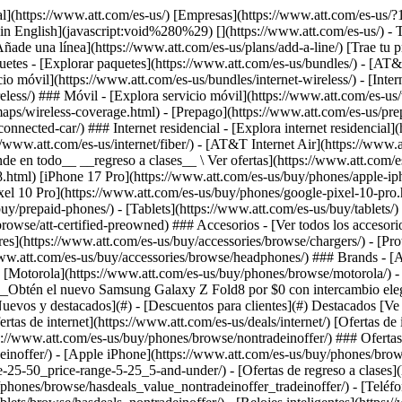
](https://www.att.com/es-us/buy/phones/browse/motorola/) - [Google](https://www.att.com/es-us/buy/phones/browse/google/) - [Meta](https://www.att.com/es-us/buy/accessories/browse/all/meta/) [__Obtén el nuevo Samsung Galaxy Z Fold8 por $0 con intercambio elegible__ \ Compra ahora](https://www.att.com/es-us/buy/phones/samsung-galaxy-z-fold8.html) - Ofertas ## Ofertas - [Nuevos y destacados](#) - [Descuentos para clientes](#) Destacados [Ve todas las ofertas](https://www.att.com/es-us/deals/) [Ofertas de servicio móvil](https://www.att.com/es-us/deals/cell-phone-deals/) [Ofertas de internet](https://www.att.com/es-us/deals/internet/) [Ofertas de intercambio](https://www.att.com/es-us/buy/phones/browse/tradeinoffer/) [Sin ofertas de intercambio](https://www.att.com/es-us/buy/phones/browse/nontradeinoffer/) ### Ofertas de tendencia - [Samsung Galaxy](https://www.att.com/es-us/buy/phones/browse/samsung_hasdeals_value_nontradeinoffer_tradeinoffer/) - [Apple iPhone](https://www.att.com/es-us/buy/phones/browse/apple_hasdeals_value_nontradeinoffer_tradeinoffer/) - [Menos de $50](https://www.att.com/es-us/buy/accessories/browse/all/price-range-25-50_price-range-5-25_5-and-under/) - [Ofertas de regreso a clases](https://www.att.com/es-us/deals/back-to-school/) ### Ofertas de dispositivos y accesorios - [Teléfonos](https://www.att.com/es-us/buy/phones/browse/hasdeals_value_nontradeinoffer_tradeinoffer/) - [Teléfonos prepagados](https://www.att.com/es-us/buy/prepaid-phones/browse/hasdeals/) - [Tablets](https://www.att.com/es-us/buy/tablets/browse/hasdeals_nontradeinoffer/) - [Relojes inteligentes](https://www.att.com/es-us/buy/wearables/browse/hasdeals_nontradeinoffer/) - [Ofertas de accesorios](https://www.att.com/es-us/buy/accessories/browse/all/deals/) ### Suscripciones - [AT&T OneConnect](https://www.att.com/es-us/oneconnect/) [__Cámbiate a AT&T y averigua cómo obtener hasta $800 por línea para terminar tu contrato__ \ Compra ahora](https://www.att.com/es-us/buy/phones/) ### Descuentos por ocupación - [Empleados de empresas](https://www.att.com/es-us/verification/signaturehub/#employment) - [Militares y veteranos](https://www.att.com/es-us/offers/discount-program/military-discount/) - [Maestros](https://www.att.com/es-us/offers/discount-program/teacher/) - [Enfermeros y médicos](https://www.att.com/es-us/verification/signaturehub/#medical) - [Personal de emergencias activo](https://www.att.com/es-us/firstnetandfamily/) ### Descuentos por afiliación - [Clientes 55+](https://www.att.com/es-us/verification/signaturehub/#age) - [Personal retirado del servicio de emergencia](https://www.att.com/es-us/offers/discount-program/retired-responders/) - [Trabajadores de sindicatos](https://www.att.com/es-us/offers/discount-program/union-discount/) - [Estudiantes](https://www.att.com/es-us/verification/signaturehub/#student) ### Ahorros para socios - [Descuento con tarjeta de crédito](https://www.att.com/es-us/?1036077272%3BamdU7ms02uyDVD7hIidU2t-FgOyvGkzT7uyJVm497PywgLdW2iYTVis9IZcUaO3.z1) - [Beneficios y más](https://andmorebenefits.att.com/root-discovery) [__Maestros: ahorra hasta $150 por línea y hasta un 20% en planes__ \ Obtén detalles](https://www.att.com/es-us/offers/discount-program/teacher/) - La diferencia de AT&T ## La diferencia de AT&T - [Nuestra ventaja competitiva](#) ### 