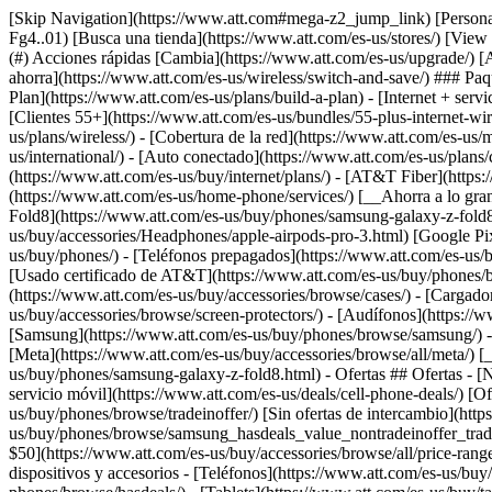
[Skip Navigation](https://www.att.com#mega-z2_jump_link) [Personal](https://www.att.com/es-us/) [Empresas](https://www.att.com/es-us/?1036077272%3BamdU7ms02uyDVD7hILrWak6c7DshIidU2t-Fg4..01) [Busca una tienda](https://www.att.com/es-us/stores/) [View in English](javascript:void%280%29) [](https://www.att.com/es-us/) - Tienda ## Tienda - [Planes y servicios](#) - [Dispositivos y accesorios](#) Acciones rápidas [Cambia](https://www.att.com/es-us/upgrade/) [Añade una línea](https://www.att.com/es-us/plans/add-a-line/) [Trae tu propio teléfono](https://www.att.com/es-us/wireless/byod/) [Cambia y ahorra](https://www.att.com/es-us/wireless/switch-and-save/) ### Paquetes - [Explorar paquetes](https://www.att.com/es-us/bundles/) - [AT&T OneConnect](https://www.att.com/es-us/oneconnect/) - [Build-A-Plan](https://www.att.com/es-us/plans/build-a-plan) - [Internet + servicio móvil](https://www.att.com/es-us/bundles/internet-wireless/) - [Internet + teléfono residencial](https://www.att.com/es-us/home-phone/) - [Clientes 55+](https://www.att.com/es-us/bundles/55-plus-internet-wireless/) ### Móvil - [Explora servicio móvil](https://www.att.com/es-us/wireless/) - [Planes de teléfonos](https://www.att.com/es-us/plans/wireless/) - [Cobertura de la red](https://www.att.com/es-us/maps/wireless-coverage.html) - [Prepago](https://www.att.com/es-us/prepaid/) - [Adicionales internacionales](https://www.att.com/es-us/international/) - [Auto conectado](https://www.att.com/es-us/plans/connected-car/) ### Internet residencial - [Explora internet residencial](https://www.att.com/es-us/internet/) - [Ve la disponibilidad](https://www.att.com/es-us/buy/internet/plans/) - [AT&T Fiber](https://www.att.com/es-us/internet/fiber/) - [AT&T Internet Air](https://www.att.com/es-us/internet/internet-air/) - [Teléfono residencial](https://www.att.com/es-us/home-phone/services/) [__Ahorra a lo grande en todo__ __regreso a clases__ \ Ver ofertas](https://www.att.com/es-us/deals/back-to-school/) Últimas novedades [Samsung Galaxy Z Fold8](https://www.att.com/es-us/buy/phones/samsung-galaxy-z-fold8.html) [iPhone 17 Pro](https://www.att.com/es-us/buy/phones/apple-iphone-17-pro.html) [AirPods Pro 3](https://www.att.com/es-us/buy/accessories/Headphones/apple-airpods-pro-3.html) [Google Pixel 10 Pro](https://www.att.com/es-us/buy/phones/google-pixel-10-pro.html) ### Dispositivos - [Teléfonos](https://www.att.com/es-us/buy/phones/) - [Teléfonos prepagados](https://www.att.com/es-us/buy/prepaid-phones/) - [Tablets](https://www.att.com/es-us/buy/tablets/) - [Relojes inteligentes](https://www.att.com/es-us/buy/wearables/) - [Usado certificado de AT&T](https://www.att.com/es-us/buy/phones/browse/att-certified-preowned) ### Accesorios - [Ver todos los accesorios](https://www.att.com/es-us/accessories/) - [Estuches](https://www.att.com/es-us/buy/accessories/browse/cases/) - [Cargadores](https://www.att.com/es-us/buy/accessories/browse/chargers/) - [Protector para pantalla](https://www.att.com/es-us/buy/accessories/browse/screen-protectors/) - [Audífonos](https://www.att.com/es-us/buy/accessories/browse/headphones/) ### Brands - [Apple](https://www.att.com/es-us/buy/phones/browse/apple/) - [Samsung](https://www.att.com/es-us/buy/phones/browse/samsung/) - [Motorola