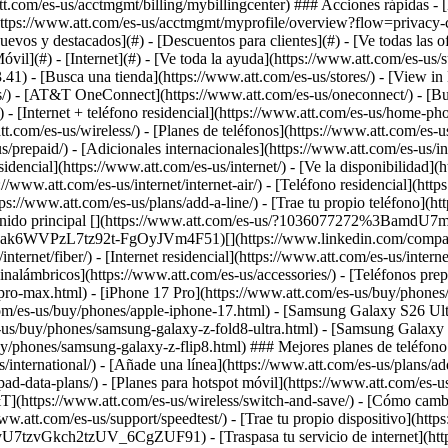
[Nuevos y destacados](#) - [Descuentos para clientes](#) - [Ve todas las
óvil](#) - [Internet](#) - [Ve toda la ayuda](https://www.att.com/es-us/