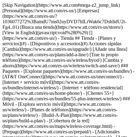
[Skip Navigation](https://www.att.com#mega-z2_jump_link) [Personal](https://www.att.com/es-us/) [Empresas](https://www.att.com/es-us/?1036077272%3BamdU7ms02uyDVD7hILrWak6c7DshIidU2t-Fg4..01) [Busca una tienda](https://www.att.com/es-us/stores/) [View in English](javascript:void%280%29) [](https://www.att.com/es-us/) - Tienda ## Tienda - [Planes y servicios](#) - [Dispositivos y accesorios](#) Acciones rápidas [Cambia](https://www.att.com/es-us/upgrade/) [Añade una línea](https://www.att.com/es-us/plans/add-a-line/) [Trae tu propio teléfono](https://www.att.com/es-us/wireless/byod/) [Cambia y ahorra](https://www.att.com/es-us/wireless/switch-and-save/) ### Paquetes - [Explorar paquetes](https://www.att.com/es-us/bundles/) - [AT&T OneConnect](https://www.att.com/es-us/oneconnect/) - [Internet + servicio móvil](https://www.att.com/es-us/bundles/internet-wireless/) - [Internet + teléfono residencial](https://www.att.com/es-us/home-phone/) - [Clientes 55+](https://www.att.com/es-us/bundles/55-plus-internet-wireless/) ### Móvil - [Explora servicio móvil](https://www.att.com/es-us/wireless/) - [Planes de teléfonos](https://www.att.com/es-us/plans/wireless/) - [Build-A-Plan](https://www.att.com/es-us/plans/build-a-plan/) - [Cobertura de la red](https://www.att.com/es-us/maps/wireless-coverage.html) - [Prepago](https://www.att.com/es-us/prepaid/) - [Adicionales internacionales](https://www.att.com/es-us/international/) - [Auto conectado](https://www.att.com/es-us/plans/connected-car/) ### Internet residencial - [Explora internet residencial](https://www.att.com/es-us/internet/) - [Ve la disponibilidad](https://www.att.com/es-us/buy/internet/plans/) - [AT&T Fiber](https://www.att.com/es-us/internet/fiber/) - [AT&T Internet Air](https://www.att.com/es-us/internet/internet-air/) - [Teléfono residencial](https://www.att.com/es-us/home-phone/services/) [__Ahorra a lo grande en todo__ __regreso a clases__ \ Ver ofertas](https://www.att.com/es-us/deals/back-to-school/) Últimas novedades [Samsung Galaxy Z Fold8](https://www.att.com/es-us/buy/phones/samsung-galaxy-z-fold8.html) [iPhone 17 Pro](https://www.att.com/es-us/buy/phones/apple-iphone-17-pro.html) [AirPods Pro 3](https://www.att.com/es-us/buy/accessories/Headphones/apple-airpods-pro-3.html) [Google Pixel 10 Pro](https://www.att.com/es-us/buy/phones/google-pixel-10-pro.html) ### Dispositivos - [Teléfonos](https://www.att.com/es-us/buy/phones/) - [Teléfonos prepagados](https://www.att.com/es-us/buy/prepaid-phones/) - [Tablets](https://www.att.com/es-us/buy/tablets/) - [Relojes inteligentes](https://www.att.com/es-us/buy/wearables/) - [Usado certificado de AT&T](https://www.att.com/es-us/buy/phones/browse/att-certified-preowned) ### Accesorios - [Ver todos los accesorios](https://www.att.com/es-us/accessories/) - [Estuches](https://www.att.com/es-us/buy/accessories/browse/cases/) - [Cargadores](https://www.att.com/es-us/buy/accessories/browse/chargers/) - [Protector para pantalla](https://www.att.com/es-us/buy/accessories/browse/screen-protectors/) - [Audífonos](https://www.att.com/es-us/buy/accessories/browse/headphones/) ### Brands - [Apple](https://www.att.com/es-us/buy/phones/browse/apple/) - [Samsung](https://www.att.com/es-us/buy/phones/browse/samsung/) - [Motorola](https://www.att.com/es-us/buy/phones/browse/motorola/) - [Google](https://www.att.com/es-us/buy/phones/browse/google/) - [Meta](https://www.att.com/es-us/buy/accessories/browse/all/meta/) [__Obtén el nuevo Samsung Galaxy Z Fold8 por $0 con intercambio elegible__ \ Compra ahora](https://www.att.com/es-us/buy/phones/samsung-galaxy-z-fold8.html) - Ofertas ## Ofertas - [Nuevos y destacados](#) - [Descuentos para clientes](#) Destacados [Ve todas las ofertas](https://www.att.com/es-us/deals/) [Ofertas de servicio móvil](https://www.att.com/es-us/deals/cell-phone-deals/) [Ofertas de internet](https://www.att.com/es-us/deals/internet/) [Ofertas de intercambio](https://www.att.com/es-us/buy/phones/browse/tradeinoffer/) [Sin ofertas de intercambio](https://www.att.com/es-us/buy/phones/browse/nontradeinoffer/) ### Ofertas de tendencia - [Samsung Galaxy](https://www.att.com/es-us/buy/phones/browse/samsung_hasdeals_value_nontradeinoffer_tradeinoffer/) - [Apple iPhone](https://www.att.com/es-us/buy/phones/browse/apple_hasdeals_value_nontradeinoffer_tradeinoffer/) - [Menos de $50](https://www.att.com/es-us/buy/accessories/browse/all/price-range-25-50_price-range-5-25_5-and-under/) - [Ofertas de regreso a clases](https://www.att.com/es-us/deals/back-to-school/) ### Ofertas de dispositivos y accesorios - [Teléfonos](https://www.att.com/es-us/buy/phones/browse/hasdeals_value_nontradeinoffer_tradeinoffer/) - [Teléfonos prepagados](https://www.att.com/es-us/buy/prepaid-phones/browse/hasdeals/) - [Tablets](https://www.att.com/es-us/buy/tablets/browse/hasdeals_nontradeinoffer/) - [Relojes inteligentes](https://www.att.com/es-us/buy/wearables/browse/hasdeals_nontradeinoffer/) - [Ofertas de accesorios](https://www.att.com/es-us/buy/accessories/browse/all/deals/) ### Suscripciones - [AT&T OneConnect](https://www.att.com/es-us/oneconnect/) [__Cámbiate a AT&T y averigua cómo obtener hasta $800 por línea para terminar tu contrato__ \ Compra ahora](https://www.att.com/es-us/buy/phones/) ### Descuentos por ocupación - [Empleados de empresas](https://www.att.com/es-us/verification/signaturehub/#employment) - [Militares y veteranos](https://www.att.com/es-us/offers/discount-program/military-discount/) - [Maestros](https://www.att.com/es-us/offers/discount-program/teacher/) - [Enfermeros y médicos](https://www.att.com/es-us/verification/signaturehub/#medical) - [Personal de emergencias activo](https://www.att.com/es-us/firstnetandfamily/) ### Descuentos por afiliación - [Clientes 55+](https://www.att.com/es-us/verification/signaturehub/#age) - [Personal retirado del servicio de emergencia](https://www.att.com/es-us/offers/discount-program/retired-responders/) - [Trabajadores de sindicatos](https://www.att.com/es-us/offers/discount-program/union-discount/) - [Estudiantes](https://www.att.com/es-us/verification/signaturehub/#student) ### Ahorros para socios - [Descuento con tarjeta de crédito](https://www.att.com/es-us/?1036077272%3BamdU7ms02uyDVD7hIidU2t-FgOyvGkzT7uyJVm497PywgLdW2iYTVis9IZcUaO3.z1) - [Beneficios y más](https://andmorebenefits.att.com/root-discovery) [__Maestros: ahorra hasta $150 por línea y hasta un 20% en planes__ \ Obtén detalles](https://www.att.com/es-us/offers/discount-program/teacher/) - La diferencia de AT&T ## La diferencia de AT&T - [Nuestra ventaja competitiva](#) - [Nuestros patrocinios](#) ### ¿Por qué elegirnos? - [Garantía AT&T](https://www.att.com/es-us/why-att/guarantee/) - [Por qué AT&T](https://www.att.com/es-us/why-att/) - [AT&T vs. T-Mobile y Verizon](https://www.att.com/es-us/wireless/switch-and-save/#compare-us) - [AT&T Fiber vs. Spectrum y Xfinity](https://www.att.com/es-us/internet/fiber/#compare-us) - [Prueba AT&T gratis](https://www.att.com/es-us/wireless/free-trial/) - [Cambia y ahorra](https://www.att.com/es-us/wireless/switch-and-save/) ### Cobertura excepcional - [Mapa de cobertura 5G](https://www.att.com/es-us/maps/wireless-coverage.html) - [Mapa de cobertura de fibra óptica](https://www.att.com/es-us/internet/fiber/coverage-map/) [__La mejor garantía de Estados Unidos__ \ Obtén detalles](https://www.att.com/es-us/why-att/guarantee/) ### Deportes - [Fútbol](https://www.att.com/es-us/sponsorship/soccer) - [Baloncesto](https://www.att.com/es-us/sponsorship/basketball) - [Golf](https://www.att.com/es-us/sponsorship/golf) ### Música, artes y cultura - [Música](https://www.att.com/es-us/sponsorship/music) [__La mejor garantía de Estados Unidos__ \ Obtén detalles](https://www.att.com/es-us/why-att/guarantee/) - Ayuda ## Ayuda - [Factura y cuenta](#) - [Móvil](#) - [Internet](#) Acciones rápidas [Ve toda la ayuda](https://www.att.com/es-us/support/) [Ver mi cuenta](https://www.att.com/es-us/acctmgmt/overview) [Centro de pagos](https://www.att.com/es-us/acctmgmt/mypaymentcenter) [Centro de facturación](https://www.att.com/es-us/acctmgmt/billing/mybillingcenter) ### Factura y pagos - [Comprende tu factura](https://www.att.com/es-us/support/my-account/understand-your-bill/) - [Averigua por qué tu factura cambió](https://www.att.com/es-us/support/article/my-account/KM1051879/) - [Configura y administra AutoPay](https://www.att.com/es-us/acctmgmt/mypaymentcenter?intent=MANAGEAUTOPAY) - [Ve las cuotas de los dispositivos](https://www.att.com/es-us/acctmgmt/payment/installmentplandetails) - [Pagar sin iniciar sesión](https://www.att.com/es-us/acctmgmt/fastpmt/fastpay) ### Cuenta - [Cambiar o restablecer contraseña](https://www.att.com/es-us/support/article/my-account/KM1008941/) - [Añade o elimina cuentas](https://www.att.com/es-us/support/article/my-account/KM1008925/) - [Traslada el servicio de internet](https://www.att.com/es-us/help/moving/) - [Ve tus pedidos y reclamaciones](https://www.att.com/es-us/orders/history) - [Más ayuda con la cuenta](https://www.att.com/es-us/support/my-account/) [__La mejor garantía de Estados Unidos__ \ Obtén detalles](https://www.att.com/es-us/why-att/guarantee/) Acciones rápidas [Administrar mi servicio móvil](https://www.att.com/es-us/acctmgmt/mywireless) [Rastrear mi pedido](https://www.att.com/es-us/orders/history) [Añade AT&T International Day Pass](https://www.att.com/es-us/acctmgmt/signin?intent=DEEPLINK&soc=IRRLHDF&level=CAT&source=ILC242589969&wtExtndSource=Megamenu) ### Mi dispositivo - [Verificar mi u