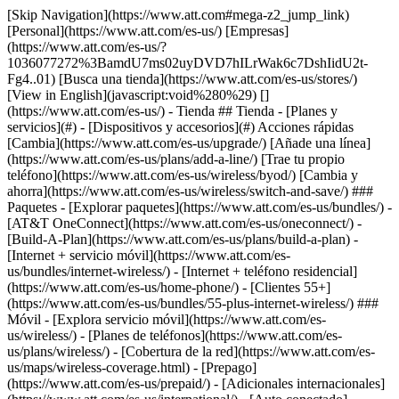
[Skip Navigation](https://www.att.com#mega-z2_jump_link) [Personal](https://www.att.com/es-us/) [Empresas](https://www.att.com/es-us/?1036077272%3BamdU7ms02uyDVD7hILrWak6c7DshIidU2t-Fg4..01) [Busca una tienda](https://www.att.com/es-us/stores/) [View in English](javascript:void%280%29) [](https://www.att.com/es-us/) - Tienda ## Tienda - [Planes y servicios](#) - [Dispositivos y accesorios](#) Acciones rápidas [Cambia](https://www.att.com/es-us/upgrade/) [Añade una línea](https://www.att.com/es-us/plans/add-a-line/) [Trae tu propio teléfono](https://www.att.com/es-us/wireless/byod/) [Cambia y ahorra](https://www.att.com/es-us/wireless/switch-and-save/) ### Paquetes - [Explorar paquetes](https://www.att.com/es-us/bundles/) - [AT&T OneConnect](https://www.att.com/es-us/oneconnect/) - [Build-A-Plan](https://www.att.com/es-us/plans/build-a-plan) - [Internet + servicio móvil](https://www.att.com/es-us/bundles/internet-wireless/) - [Internet + teléfono residencial](https://www.att.com/es-us/home-phone/) - [Clientes 55+](https://www.att.com/es-us/bundles/55-plus-internet-wireless/) ### Móvil - [Explora servicio móvil](https://www.att.com/es-us/wireless/) - [Planes de teléfonos](https://www.att.com/es-us/plans/wireless/) - [Cobertura de la red](https://www.att.com/es-us/maps/wireless-coverage.html) - [Prepago](https://www.att.com/es-us/prepaid/) - [Adicionales internacionales](https://www.att.com/es-us/international/) - [Auto conectado](https://www.att.com/es-us/plans/connected-car/) ### Internet residencial - [Explora internet residencial](https://www.att.com/es-us/internet/) - [Ve la disponibilidad](https://www.att.com/es-us/buy/internet/plans/) - [AT&T Fiber](https://www.att.com/es-us/internet/fiber/) - [AT&T Internet Air](https://www.att.com/es-us/internet/internet-air/) - [Teléfono residencial](https://www.att.com/es-us/home-phone/services/) [__Ahorra a lo grande en todo__ __regreso a clases__ \ Ver ofertas](https://www.att.com/es-us/deals/back-to-school/) Últimas novedades [Samsung Galaxy Z Fold8](https://www.att.com/es-us/buy/phones/samsung-galaxy-z-fold8.html) [iPhone 17 Pro](https://www.att.com/es-us/buy/phones/apple-iphone-17-pro.html) [AirPods Pro 3](https://www.att.com/es-us/buy/accessories/Headphones/apple-airpods-pro-3.html) [Google Pixel 10 Pro](https://www.att.com/es-us/buy/phones/google-pixel-10-pro.html) ### Dispositivos - [Teléfonos](https://www.att.com/es-us/buy/phones/) - [Teléfonos prepagados](https://www.att.com/es-us/buy/prepaid-phones/) - [Tablets](https://www.att.com/es-us/buy/tablets/) - [Relojes inteligentes](https://www.att.com/es-us/buy/wearables/) - [Usado certificado de AT&T](https://www.att.com/es-us/buy/phones/browse/att-certified-preowned) ### Accesorios - [Ver todos los accesorios](https://www.att.com/es-us/accessories/) - [Estuches](https://www.att.com/es-us/buy/accessories/browse/cases/) - [Cargadores](https://www.att.com/es-us/buy/accessories/browse/chargers/) - [Protector para pantalla](https://www.att.com/es-us/buy/accessories/browse/screen-protectors/) - [Audífonos](https://www.att.com/es-us/buy/accessories/browse/headphones/) ### Brands - [Apple](https://www.att.com/es-us/buy/phones/browse/apple/) - [Samsung](https://www.att.com/es-us/buy/phones/browse/samsung/) - [Motorola](https://www.att.com/es-us/buy/phones/browse/motorola/) - [Google](https://www.att.com/es-us/buy/phones/browse/google/) - [Meta](https://www.att.com/es-us/buy/accessories/browse/all/meta/) [__Obtén el nuevo Samsung Galaxy Z Fold8 por $0 con intercambio elegible__ \ Compra ahora](https://www.att.com/es-us/buy/phones/samsung-galaxy-z-fold8.html) - Ofertas ## Ofertas - [Nuevos y destacados](#) - [Descuentos para clientes](#) Destacados [Ve todas las ofertas](https://www.att.com/es-us/deals/) [Ofertas de servicio móvil](https://www.att.com/es-us/deals/cell-phone-deals/) [Ofertas de internet](https://www.att.com/es-us/deals/internet/) [Ofertas de intercambio](https://www.att.com/es-us/buy/phones/browse/tradeinoffer/) [Sin ofertas de intercambio](https://www.att.com/es-us/buy/phones/browse/nontradeinoffer/) ### Ofertas de tendencia - [Samsung Galaxy](https://www.att.com/es-us/buy/phones/browse/samsung_hasdeals_value_nontradeinoffer_tradeinoffer/) - [Apple iPhone](https://www.att.com/es-us/buy/phones/browse/apple_hasdeals_value_nontradeinoffer_tradeinoffer/) - [Menos de $50](https://www.att.com/es-us/buy/accessories/browse/all/price-range-25-50_price-range-5-25_5-and-under/) - [Ofertas de regreso a clases](https://www.att.com/es-us/deals/back-to-school/) ### Ofertas de dispositivos y accesorios - [Teléfonos](https://www.att.com/es-us/buy/phones/browse/hasdeals_value_nontradeinoffer_tradeinoffer/) - [Teléfonos prepagados](https://www.att.com/es-us/buy/prepaid-phones/browse/hasdeals/) - [Tablets](https://www.att.com/es-us/buy/tablets/browse/hasdeals_nontradeinoffer/) - [Relojes inteligentes](https://www.att.com/es-us/buy/wearables/browse/hasdeals_nontradeinoffer/) - [Ofertas de accesorios](https://www.att.com/es-us/buy/accessories/browse/all/deals/) ### Suscripciones - [AT&T OneConnect](https://www.att.com/es-us/oneconnect/) [__Cámbiate a AT&T y averigua cómo obtener hasta $800 por línea para terminar tu contrato__ \ Compra ahora](https://www.att.com/es-us/buy/phones/) ### Descuentos por ocupación - [Empleados de empresas](https://www.att.com/es-us/verification/signaturehub/#employment) - [Militares y veteranos](https://www.att.com/es-us/offers/discount-program/military-discount/) - [Maestros](https://www.att.com/es-us/offers/discount-program/teacher/) - [Enfermeros y médicos](https://www.att.com/es-us/verification/signaturehub/#medical) - [Personal de emergencias activo](https://www.att.com/es-us/firstnetandfamily/) ### Descuentos por afiliación - [Clientes 55+](https://www.att.com/es-us/verification/signaturehub/#age) - [Personal retirado del servicio de emergencia](https://www.att.com/es-us/offers/discount-program/retired-responders/) - [Trabajadores de sindicatos](https://www.att.com/es-us/offers/discount-program/union-discount/) - [Estudiantes](https://www.att.com/es-us/verification/signaturehub/#student) ### Ahorros para socios - [Descuento con tarjeta de crédito](https://www.att.com/es-us/?1036077272%3BamdU7ms02uyDVD7hIidU2t-FgOyvGkzT7uyJVm497PywgLdW2iYTVis9IZcUaO3.z1) - [Beneficios y más](https://andmorebenefits.att.com/root-discovery) [__Maestros: ahorra hasta $150 por línea y hasta un 20% en planes__ \ Obtén detalles](https://www.att.com/es-us/offers/discount-program/teacher/) - La diferencia de AT&T ## La diferencia de AT&T - [Nuestra ventaja competitiva](#) - [Nuestros patrocinios](#) ### ¿Por qué elegirnos? - [Garantía AT&T](https://www.att.com/es-us/why-att/guarantee/) - [Por qué AT&T](https://www.att.com/es-us/why-att/) - [AT&T vs. T-Mobile y Verizon](https://www.att.com/es-us/wireless/switch-and-save/#compare-us) - [AT&T Fiber vs. Spectrum y Xfinity](https://www.att.com/es-us/internet/fiber/#compare-us) - [Prueba AT&T gratis](https://www.att.com/es-us/wireless/free-trial/) - [Cambia y ahorra](https://www.att.com/es-us/wireless/switch-and-save/) ### Cobertura excepcional - [Mapa de cobertura 5G](https://www.att.com/es-us/maps/wireless-coverage.html) - [Mapa de cobertura de fibra óptica](https://www.att.com/es-us/internet/fiber/coverage-map/) [__La mejor garantía de Estados Unidos__ \ Obtén detalles](https://www.att.com/es-us/why-att/guarantee/) ### Deportes - [Fútbol](https://www.att.com/es-us/sponsorship/soccer) - [Baloncesto](https://www.att.com/es-us/sponsorship/basketball) - [Golf](https://www.att.com/es-us/sponsorship/golf) ### Música, artes y cultura - [Música](https://www.att.com/es-us/sponsorship/music) [__La mejor garantía de Estados Unidos__ \ Obtén detalles](https://www.att.com/es-us/why-att/guarantee/) - Ayuda ## Ayuda - [Factura y cuenta](#) - [Móvil](#) - [Internet](#) Acciones rápidas [Ve toda la ayuda](https://www.att.com/es-us/support/) [Ver mi cuenta](https://www.att.com/es-us/acctmgmt/overview) [Centro de pagos](https://www.att.com/es-us/acctmgmt/mypaymentcenter) [Centro de facturación](https://www.att.com/es-us/acctmgmt/billing/mybillingcenter) ### Factura y pagos - [Comprende tu factura](https://www.att.com/es-us/support/my-account/understand-your-bill/) - [Averigua por qué tu factura cambió](https://www.att.com/es-us/support/article/my-account/KM1051879/) - [Configura y administra AutoPay](https://www.att.com/es-us/acctmgmt/mypaymentcenter?intent=MANAGEAUTOPAY) - [Ve las cuotas de los dispositivos](https://www.att.com/es-us/acctmgmt/payment/installmentplandetails) - [Pagar sin iniciar sesión](https://www.att.com/es-us/acctmgmt/fastpmt/fastpay) ### Cuenta - [Cambiar o restablecer contraseña](https://www.att.com/es-us/support/article/my-account/KM1008941/) - [Añade o elimina cuentas](https://www.att.com/es-us/support/article/my-account/KM1008925/) - [Traslada el servicio de internet](https://www.att.com/es-us/help/moving/) - [Ve tus pedidos y reclamaciones](https://www.att.com/es-us/orders/history) - [Más ayuda con la cuenta](https://www.att.com/es-us/support/my-account/) [__La mejor garantía de Estados Unidos__ \ Obtén detalles](https://www.att.com/es-us/why-att/guarantee/) Acciones rápidas [Administrar mi servicio móvil](https://www.att.com/es-us/acctmgmt/mywireless) [Rastrear mi pedido](https://www.att.com/es-us/orders/history) [Añade AT&T International Day Pass](https://www.att.com/es-us/acctmgmt/signin?intent=DEEPLINK&soc=IRRLHDF&level=CAT&source=ILC242589969&wtExtndSource=Megamenu) ### Mi dispositivo - [Verificar mi us