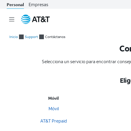
Empresas
Personal
Inicio
del
Inicio
Support
Contáctanos
contenido
Co
principal
Selecciona un servicio para encontrar consejos
Elig
Móvil
Móvil
AT&T Prepaid