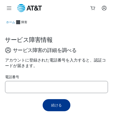
メ
イ
ホーム
障害
ン
コ
ン
サービス障害情報
テ
ン
ツ
サービス障害の詳細を調べる
の
開
アカウントに登録された電話番号を入力すると、認証コ
始
ードが届きます。
電話番号
続ける