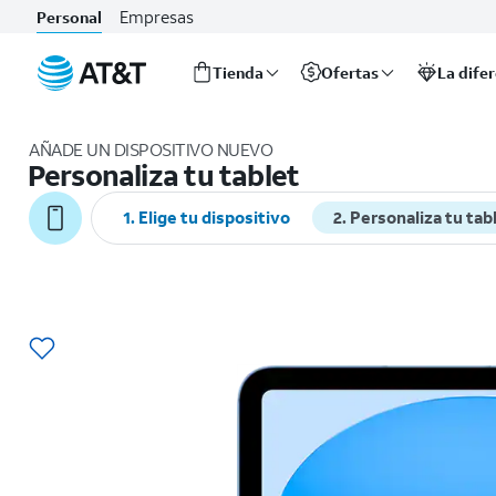
Empresas
Personal
Tienda
Ofertas
La dife
Inicio
del
AÑADE UN DISPOSITIVO NUEVO
contenido
Personaliza tu tablet
principal
1. Elige tu dispositivo
2. Personaliza tu tab