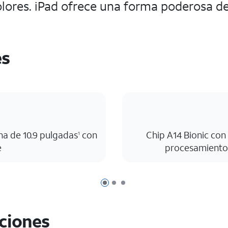
lores. iPad ofrece una forma poderosa d
es
na de 10.9 pulgadas
con
Chip A14 Bionic con
1
e
procesamiento 
Página 1 de 3
Página 2 de 3
Página 3 de 3
aciones