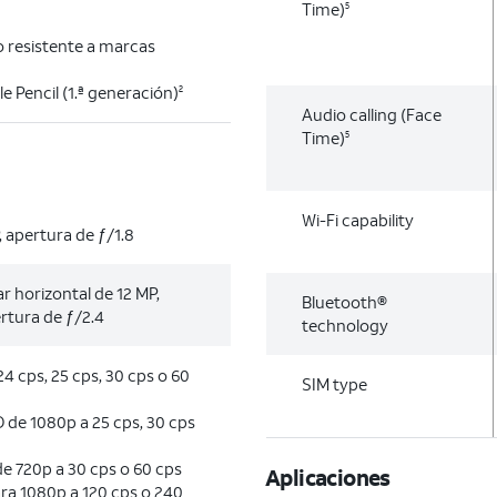
Time)
5
 resistente a marcas
e Pencil (1.ª generación)
2
Audio calling (Face
Time)
5
Wi-Fi capability
 apertura de ƒ/1.8
r horizontal de 12 MP,
Bluetooth®
rtura de ƒ/2.4
technology
4 cps, 25 cps, 30 cps o 60
SIM type
 de 1080p a 25 cps, 30 cps
e 720p a 30 cps o 60 cps
Aplicaciones
ra 1080p a 120 cps o 240