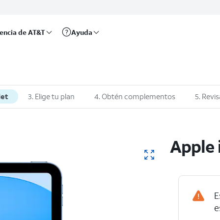
rencia de AT&T
Ayuda
let
3. Elige tu plan
4. Obtén complementos
5. Revis
Apple 
E
e