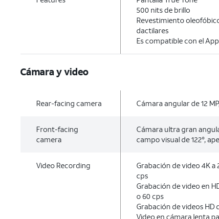
500 nits de brillo
Revestimiento oleofóbico
dactilares
Es compatible con el Appl
Cámara y video
Rear-facing camera
Cámara angular de 12 MP,
Front-facing
Cámara ultra gran angula
camera
campo visual de 122°, ape
Video Recording
Grabación de video 4K a 2
cps
Grabación de video en HD
o 60 cps
Grabación de videos HD d
Video en cámara lenta pa