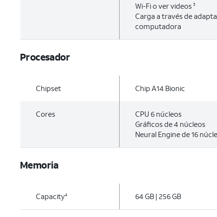
Wi-Fi o ver videos
3
Carga a través de adapt
computadora
Procesador
Chipset
Chip A14 Bionic
Cores
CPU 6 núcleos
Gráficos de 4 núcleos
Neural Engine de 16 núcl
Memoria
Capacity
64 GB | 256 GB
4