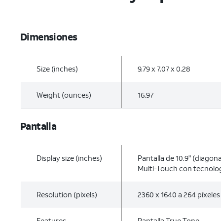
Dimensiones
Size (inches)
9.79 x 7.07 x 0.28
Weight (ounces)
16.97
Pantalla
Display size (inches)
Pantalla de 10.9" (diagon
Multi-Touch con tecnolog
Resolution (pixels)
2360 x 1640 a 264 píxeles
Features
Pantalla True Tone