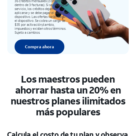
36 créditos mensuales (comienza
dentro de 3 facturas). Si se cancela el
servicio, los créditos dejan de
aplicarse y se debe pagar el saldo del
dispositivo. Las ofertas varían según
el dispositivo. Se cobra un cargo de
$35 por activación/cambio,
impuestos y existen otros términos.
Sujeto a cambios.
Compra ahora
Los maestros pueden
ahorrar hasta un 20% en
nuestros planes ilimitados
más populares
Calcula el costo de tu plan y observa