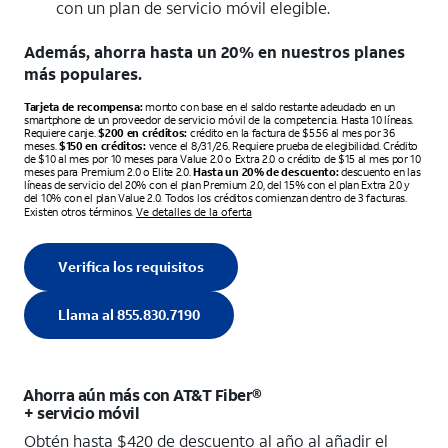
con un plan de servicio móvil elegible.
Además, ahorra hasta un 20% en nuestros planes
más populares.​​
Tarjeta de recompensa:
monto con base en el saldo restante adeudado en un
smartphone de un proveedor de servicio móvil de la competencia. Hasta 10 líneas.
Requiere canje.
$200 en créditos:
crédito en la factura de $5.56 al mes por 36
meses.
$150 en créditos:
vence el 8/31/26. Requiere prueba de elegibilidad. Crédito
de $10 al mes por 10 meses para Value 2.0 o Extra 2.0 o crédito de $15 al mes por 10
meses para Premium 2.0 o Elite 2.0.
Hasta un 20% de descuento:
descuento en las
líneas de servicio del 20% con el plan Premium 2.0, del 15% con el plan Extra 2.0 y
del 10% con el plan Value 2.0. Todos los créditos comienzan dentro de 3 facturas.
Existen otros términos.
Ve detalles de la oferta
Verifica los requisitos
Llama al 855.830.7190
Ahorra aún más con AT&T Fiber®
+ servicio móvil
Obtén hasta $420 de descuento al año al añadir el