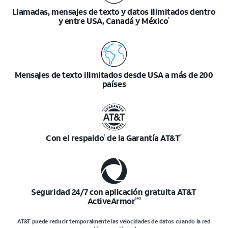
momento de la
Llamadas, mensajes de texto y datos ilimitados dentro
compra. Existen
y entre USA, Canadá y México
1
restricciones.
Mensajes de texto ilimitados desde USA a más de 200
países
Con el respaldo
de la
Garantía AT&T
2
®
Seguridad 24/7 con aplicación gratuita AT&T
ActiveArmor
SM
3
AT&T puede reducir temporalmente las velocidades de datos cuando la red