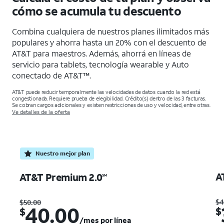
cómo se acumula tu descuento
Combina cualquiera de nuestros planes ilimitados más
populares y ahorra hasta un 20% con el descuento de
AT&T para maestros. Además, ahorrá en líneas de
servicio para tablets, tecnología wearable y Auto
conectado de AT&T™.
AT&T puede reducir temporalmente las velocidades de datos cuando la red está
congestionada. Requiere prueba de elegibilidad. Crédito(s) dentro de las 3 facturas.
Se cobran cargos adicionales y existen restricciones de uso y velocidad, entre otras.
Ve detalles de la oferta
Nuestro mejor plan
A
AT&T Premium 2.0
SM
Was $50.00. Now $40.00. /mes por línea cuando tienes 4 líneas
$4
$50.00
40.00
$
$
/mes por línea