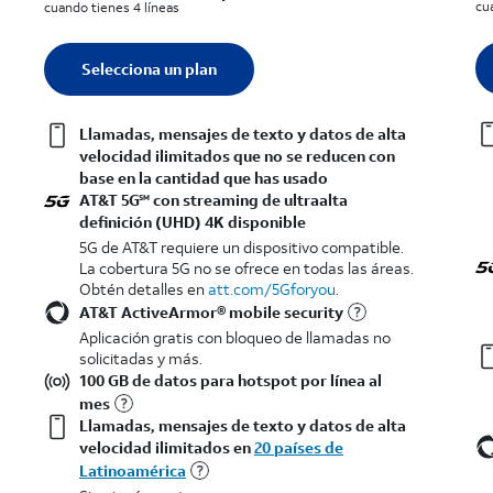
cu
cuando tienes 4 líneas
Q
Quantity selected: 0
Selecciona un plan
1 línea
Llamadas, mensajes de texto y datos de alta
velocidad ilimitados que no se reducen con
base en la cantidad que has usado
AT&T 5G
con streaming de ultraalta
SM
definición (UHD) 4K disponible
5G de AT&T requiere un dispositivo compatible.
La cobertura 5G no se ofrece en todas las áreas.
Obtén detalles en
att.com/5Gforyou
.​
AT&T ActiveArmor® mobile security
Aplicación gratis con bloqueo de llamadas no
solicitadas y más.
100 GB de datos para hotspot por línea al
mes
Llamadas, mensajes de texto y datos de alta
velocidad ilimitados en
20 países de
Latinoamérica