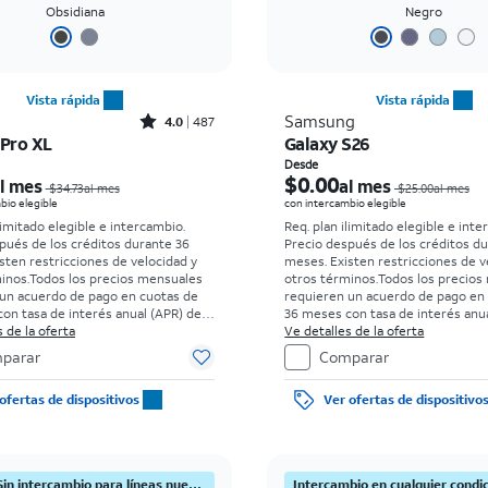
Obsidiana
Negro
Vista rápida
Vista rápida
Rated4out of 5 stars with487reviews
Samsung
4.0
487
 Pro XL
Galaxy S26
El precio era $34.73 per month, now Desde $0.00 per month
Desde
$0.00
l mes
al mes
$34.73al mes
$25.00al mes
bio elegible
con intercambio elegible
limitado elegible e intercambio.
Req. plan ilimitado elegible e inte
pués de los créditos durante 36
Precio después de los créditos d
sten restricciones de velocidad y
meses. Existen restricciones de v
inos.
Todos los precios mensuales
otros términos.
Todos los precios
un acuerdo de pago en cuotas de
requieren un acuerdo de pago en
on tasa de interés anual (APR) del
36 meses con tasa de interés anua
go inicial para clientes elegibles y
 de la oferta
0%. Sin cargo inicial para clientes
Ve detalles de la oferta
s antecedentes. El impuesto sobre
con buenos antecedentes. El imp
parar
Comparar
de venta normal se paga al momento
el precio de venta normal se pag
ra. Existen restricciones.
de la compra. Existen restriccione
ofertas de dispositivos
Ver ofertas de dispositivo
¡Nuevo! Sin intercambio para líneas nuevas.
Intercambio en cualquier condi