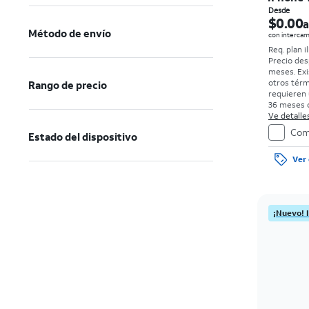
Desde
$0.00
a
Método de envío
con intercam
Req. plan i
Precio des
meses. Exi
otros tér
Rango de precio
requieren 
36 meses c
0%. Sin car
Ve detalles
con bueno
Com
Estado del dispositivo
el precio 
de la comp
Ver 