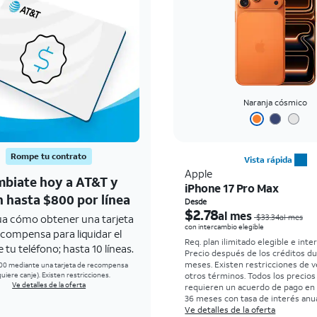
Naranja cósmico
Rompe tu contrato
Vista rápida
Apple
biate hoy a AT&T y
iPhone 17 Pro Max
 hasta $800 por línea
Desde
$2.78
al mes
ua cómo obtener una tarjeta
$33.34al mes
con intercambio elegible
ecompensa para liquidar el
Req. plan ilimitado elegible e inte
 tu teléfono; hasta 10 líneas.
Precio después de los créditos d
meses. Existen restricciones de v
00 mediante una tarjeta de recompensa
uiere canje). Existen restricciones.
otros términos.
Todos los precio
Ve detalles de la oferta
requieren un acuerdo de pago en
36 meses con tasa de interés anua
0%. Sin cargo inicial para clientes
Ve detalles de la oferta