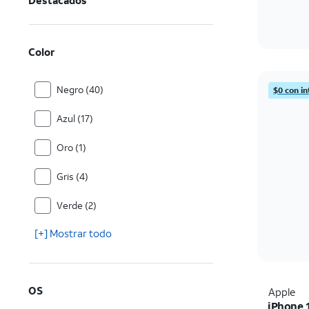
Destacados
Color
Negro (40)
$0 con i
Azul (17)
Oro (1)
Gris (4)
Verde (2)
[+] Mostrar todo
OS
Apple
iPhone 