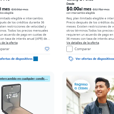
El precio era $30.56 per month, now Desde $0.00 per month
Desde
$0.00
l mes
al mes
$30.56al mes
$52.78al mes
bio elegible
con intercambio elegible
limitado elegible e intercambio.
Req. plan ilimitado elegible e inte
pués de los créditos durante 36
Precio después de los créditos d
sten restricciones de velocidad y
meses. Existen restricciones de v
minos.
Todos los precios mensuales
otros términos.
Todos los precios
un acuerdo de pago en cuotas de
requieren un acuerdo de pago en
on tasa de interés anual (APR) del
36 meses con tasa de interés anua
go inicial para clientes elegibles y
 de la oferta
0%. Sin cargo inicial para clientes
Ve detalles de la oferta
s antecedentes. El impuesto sobre
con buenos antecedentes. El imp
parar
Comparar
de venta normal se paga al momento
el precio de venta normal se pag
ra. Existen restricciones.
de la compra. Existen restriccione
ofertas de dispositivos
Ver ofertas de dispositivo
¡Nuevo! Intercambio en cualquier condición