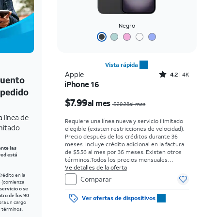
Negro
Vista rápida
Rated4.2out of 5 stars with4097reviews
Apple
4.2
4K
cuento
iPhone 16
n pedido
El precio era $20.28 per month, now $7.99 per month
$7.99
al mes
$20.28al mes
 línea de
Requiere una línea nueva y servicio ilimitado
imitado
elegible (existen restricciones de velocidad).
Precio después de los créditos durante 36
meses. Incluye crédito adicional en la factura
nte las
de $5.56 al mes por 36 meses. Existen otros
red está
términos.
Todos los precios mensuales
requieren un acuerdo de pago en cuotas de
Ve detalles de la oferta
36 meses con tasa de interés anual (APR) del
rédito en la
Comparar
s (comienza
0%. Sin cargo inicial para clientes elegibles y
 servicio o se
con buenos antecedentes. El impuesto sobre
ntro de los 90
Ver ofertas de dispositivos
el precio de venta normal se paga al momento
bra un cargo
de la compra. Existen restricciones.
s términos.