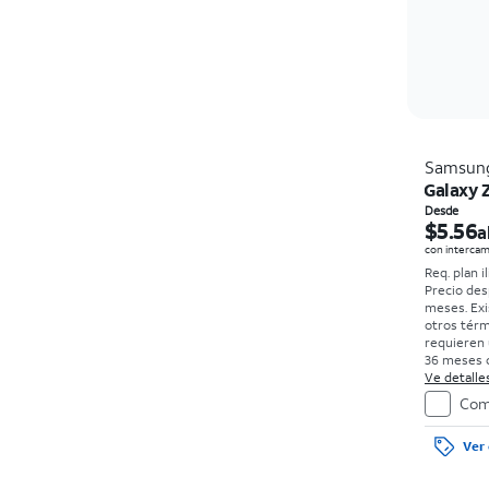
Samsun
Galaxy Z
Desde
$5.56
a
con intercam
Req. plan i
Precio des
meses. Exi
otros térm
requieren 
36 meses c
0%. Sin car
Ve detalles
con bueno
Com
el precio 
de la comp
Ver 