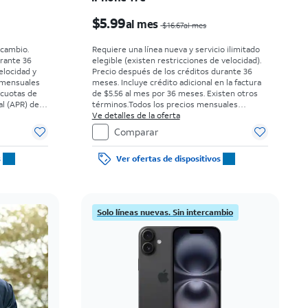
El precio era $52.78 per month, now Desde $0.00 per month
El precio era $16.67 per month, now $5.99 per month
$5.99
al mes
$16.67al mes
rcambio.
Requiere una línea nueva y servicio ilimitado
urante 36
elegible (existen restricciones de velocidad).
elocidad y
Precio después de los créditos durante 36
 mensuales
meses. Incluye crédito adicional en la factura
 cuotas de
de $5.56 al mes por 36 meses. Existen otros
l (APR) del
términos.
Todos los precios mensuales
 elegibles y
requieren un acuerdo de pago en cuotas de
Ve detalles de la oferta
uesto sobre
36 meses con tasa de interés anual (APR) del
Comparar
a al momento
0%. Sin cargo inicial para clientes elegibles y
s.
con buenos antecedentes. El impuesto sobre
s
Ver ofertas de dispositivos
el precio de venta normal se paga al momento
de la compra. Existen restricciones.
Solo líneas nuevas. Sin intercambio