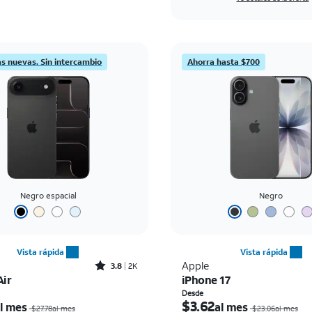
as nuevas. Sin intercambio
Ahorra hasta $700
Negro espacial
Negro
Vista rápida
Vista rápida
Rated3.8out of 5 stars with2010reviews
Apple
3.8
2K
Air
iPhone 17
El precio era $27.78 per month, now $9.99 per month
Desde
$3.62
l mes
al mes
$27.78al mes
$23.06al mes