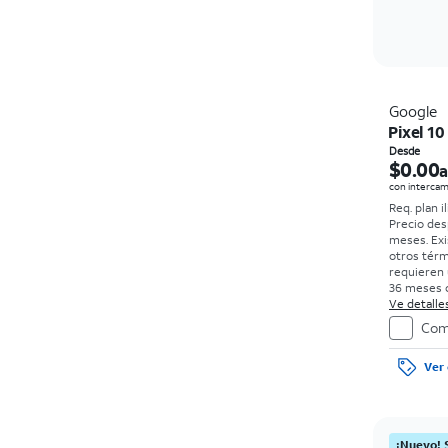
Google
Pixel 10
Desde
$0.00
a
con intercam
Req. plan i
Precio des
meses. Exi
otros térm
requieren 
36 meses c
0%. Sin car
Ve detalles
con bueno
Com
el precio 
de la comp
Ver 