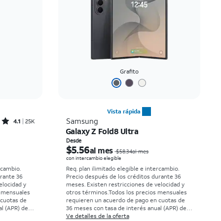
Precio: mayor a menor
Más reciente
Clasificación: alta a baja
Grafito
Vista rápida
Rated4.1out of 5 stars with25023reviews
Samsung
4.1
25K
Galaxy Z Fold8 Ultra
El precio era $33.34 per month, now Desde $2.78 per month
El precio era $58.34 per month, now Desde $5.56 per month
Desde
$5.56
al mes
$58.34al mes
con intercambio elegible
rcambio.
Req. plan ilimitado elegible e intercambio.
urante 36
Precio después de los créditos durante 36
elocidad y
meses. Existen restricciones de velocidad y
s mensuales
otros términos.
Todos los precios mensuales
 cuotas de
requieren un acuerdo de pago en cuotas de
l (APR) del
36 meses con tasa de interés anual (APR) del
 elegibles y
0%. Sin cargo inicial para clientes elegibles y
Ve detalles de la oferta