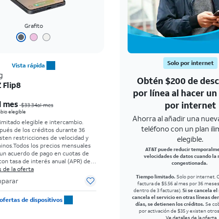
Grafito
Solo por internet
Vista rápida
g
Obtén $200 de des
 Flip8
por línea al hacer u
El precio era $33.34 per month, now Desde $5.56 per month
l mes
por internet
$33.34al mes
bio elegible
Ahorra al añadir una nueva
limitado elegible e intercambio.
teléfono con un plan il
pués de los créditos durante 36
sten restricciones de velocidad y
elegible.
inos.
Todos los precios mensuales
AT&T puede reducir temporalme
un acuerdo de pago en cuotas de
velocidades de datos cuando la 
on tasa de interés anual (APR) del
congestionada.
go inicial para clientes elegibles y
 de la oferta
s antecedentes. El impuesto sobre
Tiempo limitado.
Solo por internet. C
parar
factura de $5.56 al mes por 36 mese
de venta normal se paga al momento
dentro de 3 facturas).
Si se cancela el
ra. Existen restricciones.
cancela el servicio en otras líneas de
ofertas de dispositivos
días, se detienen los créditos.
Se co
por activación de $35 y existen otro
Ve detalles de la oferta