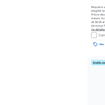
Requiere u
elegible (e
Precio des
meses. Incl
de $5.56 a
términos.
T
requieren 
Ve detalles
36 meses c
Com
0%. Sin car
con bueno
Ver 
el precio 
de la comp
Gratis c