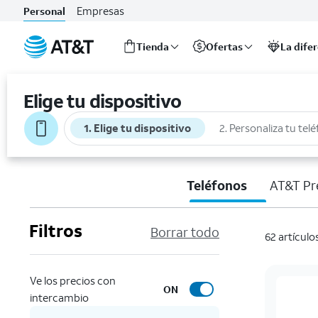
Empresas
Personal
Tienda
Ofertas
La dife
Inicio
del
Elige tu dispositivo
contenido
principal
1. Elige tu dispositivo
2. Personaliza tu tel
Teléfonos
AT&T Pr
Filtros
Borrar todo
62 artículo
Ve los precios con
ON
intercambio