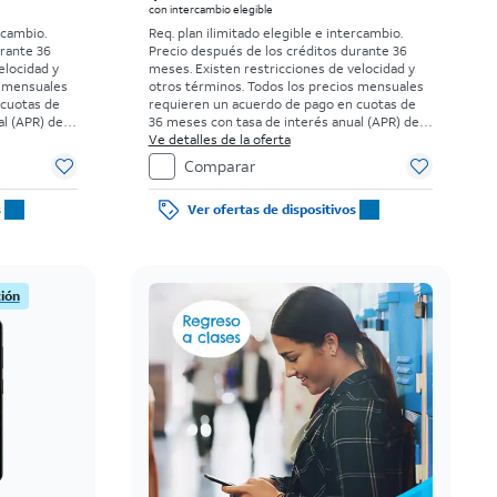
con intercambio elegible
rcambio.
Req. plan ilimitado elegible e intercambio.
urante 36
Precio después de los créditos durante 36
elocidad y
meses. Existen restricciones de velocidad y
s mensuales
otros términos.
Todos los precios mensuales
 cuotas de
requieren un acuerdo de pago en cuotas de
l (APR) del
36 meses con tasa de interés anual (APR) del
 elegibles y
0%. Sin cargo inicial para clientes elegibles y
Ve detalles de la oferta
uesto sobre
con buenos antecedentes. El impuesto sobre
Comparar
a al momento
el precio de venta normal se paga al momento
s.
de la compra. Existen restricciones.
s
Ver ofertas de dispositivos
ción