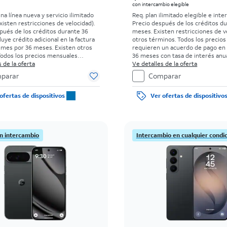
con intercambio elegible
na línea nueva y servicio ilimitado
Req. plan ilimitado elegible e inte
xisten restricciones de velocidad).
Precio después de los créditos d
pués de los créditos durante 36
meses. Existen restricciones de v
uye crédito adicional en la factura
otros términos.
Todos los precio
l mes por 36 meses. Existen otros
requieren un acuerdo de pago en
odos los precios mensuales
36 meses con tasa de interés anua
un acuerdo de pago en cuotas de
 de la oferta
0%. Sin cargo inicial para clientes
Ve detalles de la oferta
on tasa de interés anual (APR) del
con buenos antecedentes. El imp
parar
Comparar
go inicial para clientes elegibles y
el precio de venta normal se pag
s antecedentes. El impuesto sobre
de la compra. Existen restriccione
ofertas de dispositivos
Ver ofertas de dispositivo
de venta normal se paga al momento
ra. Existen restricciones.
on intercambio
Intercambio en cualquier condi