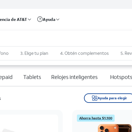
rencia de AT&T
Ayuda
éfono
3. Elige tu plan
4. Obtén complementos
5. Rev
epaid
Tablets
Relojes inteligentes
Hotspots
s
Ayuda para elegir
Ahorra hasta $1,100