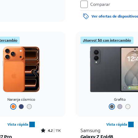
con buenos antecedentes. El imp
Comparar
el precio de venta normal se pag
de la compra. Existen restriccione
Ver ofertas de dispositivo
ntercambio
¡Nuevo! $0 con intercambio
Naranja cósmico
Grafito
Vista rápida
Vista rápida
Rated4.2out of 5 stars with11340reviews
Samsung
4.2
11K
17 Pro
Galaxy Z Fold8