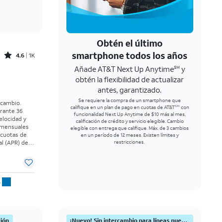
Obtén el último
Rated4.6out of 5 stars with1541reviews
smartphone todos los años
4.6
1K
Añade AT&T Next Up Anytime
y
SM
El precio era $25.00 per month, now Desde $0.00 per month
obtén la flexibilidad de actualizar
antes, garantizado.
Se requiere la compra de un smartphone que
rcambio.
califique en un plan de pago en cuotas de AT&T
con
SM
urante 36
funcionalidad Next Up Anytime de $10 más al mes,
elocidad y
calificación de crédito y servicio elegible. Cambio
 mensuales
elegible con entrega que califique. Máx. de 3 cambios
 cuotas de
en un período de 12 meses. Existen límites y
l (APR) del
restricciones.
 elegibles y
uesto sobre
a al momento
s.
s
ción
¡Nuevo! Sin intercambio para líneas nuevas.