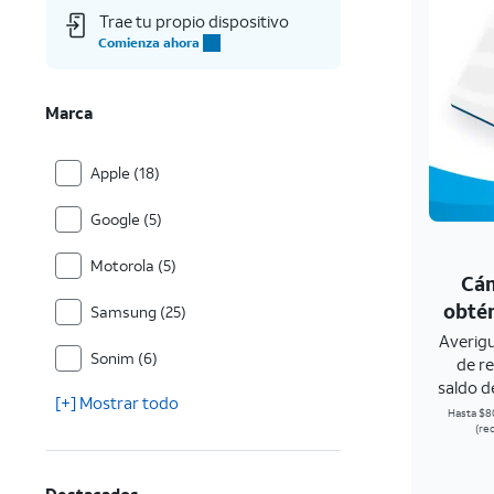
Trae tu propio dispositivo
Comienza ahora
Marca
Apple (18)
Google (5)
Motorola (5)
Cám
obtén
Samsung (25)
Averig
Sonim (6)
de r
saldo de
[+] Mostrar todo
Hasta $8
(req