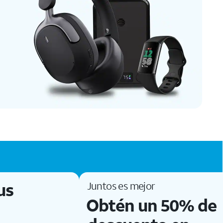
Ahorra $150 cuando compres cualquier dispositivo conectadoY las gafas Ray-Ban Meta (gen. 2). Vence el 8/10/26. Aplican exclusiones y restricciones. Ve detalles de la oferta Compra ahora
us
Juntos es mejor
Obtén un 50% de