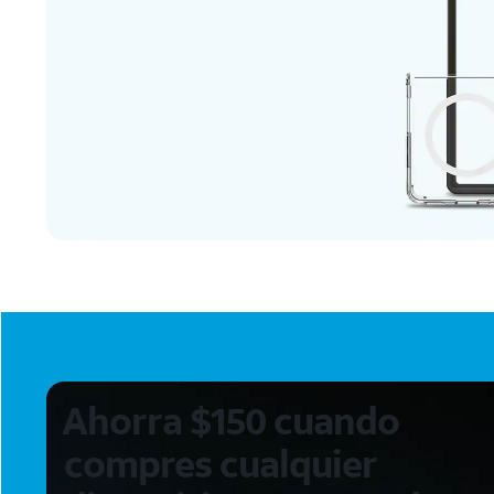
Ahorra $150 cuando
compres cualquier