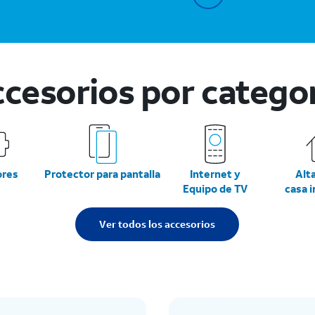
cesorios por catego
ores
Protector para pantalla
Internet y
Alt
Equipo de TV
casa 
Ver todos los accesorios