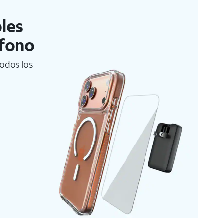
les
éfono
odos los