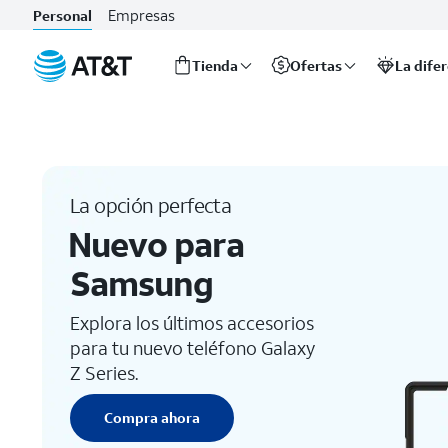
Accesorios para teléfonos y dispositivos: estuches, AirPods y 
Empresas
Personal
Tienda
Ofertas
La dife
Inicio
del
contenido
principal
La opción perfecta
Nuevo para
Samsung
Explora los últimos accesorios
para tu nuevo teléfono Galaxy
Z Series.
Compra ahora