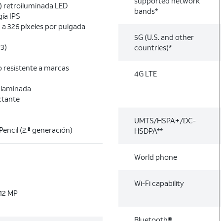
supported network
l) retroiluminada LED
bands*
ía IPS
a 326 píxeles por pulgada
5G (U.S. and other
P3)
countries)*
 resistente a marcas
4G LTE
 laminada
ctante
UMTS/HSPA+/DC-
encil (2.ª generación)
HSDPA**
World phone
Wi-Fi capability
12 MP
Bluetooth®