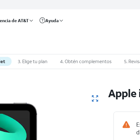
rencia de AT&T
Ayuda
let
3. Elige tu plan
4. Obtén complementos
5. Revis
Apple 
E
Cómo limpi
d