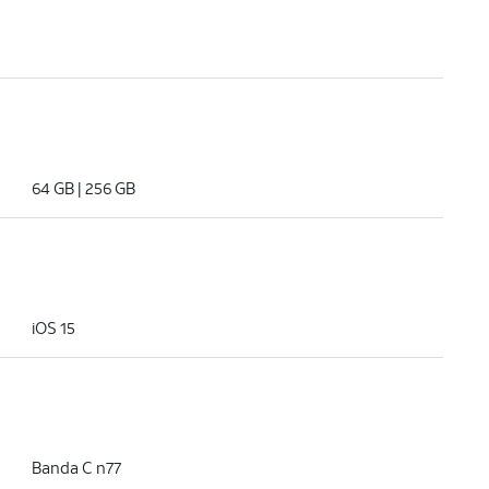
64 GB | 256 GB
iOS 15
Banda C n77