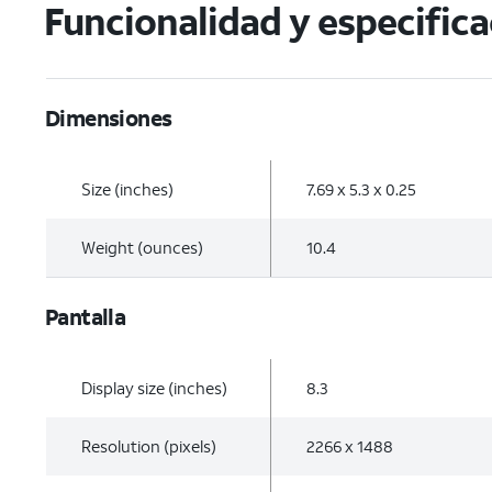
Funcionalidad y especific
Dimensiones
Size (inches)
7.69 x 5.3 x 0.25
Weight (ounces)
10.4
Pantalla
Display size (inches)
8.3
Resolution (pixels)
2266 x 1488