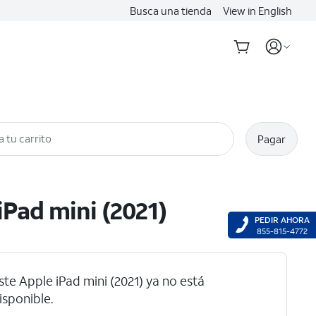
Busca una tienda
View in English
a tu carrito
Pagar
iPad mini (2021)
PEDIR AHORA
855-815-4772
ste Apple iPad mini (2021) ya no está
ar tu dispositivo
isponible.