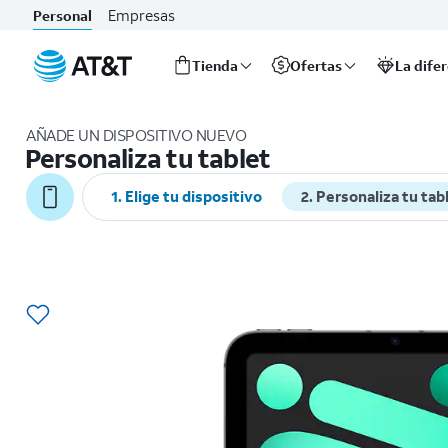
Empresas
Personal
Tienda
Ofertas
La dife
Inicio
del
AÑADE UN DISPOSITIVO NUEVO
contenido
Personaliza tu tablet
principal
1. Elige tu dispositivo
2. Personaliza tu tab