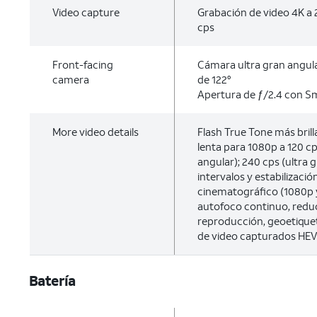
Video capture
Grabación de video 4K a 2
cps
Front-facing
Cámara ultra gran angula
camera
de 122°
Apertura de ƒ/2.4 con S
More video details
Flash True Tone más bril
lenta para 1080p a 120 c
angular); 240 cps (ultra 
intervalos y estabilizació
cinematográfico (1080p y
autofoco continuo, redu
reproducción, geoetique
de video capturados HEV
Batería