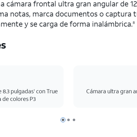
na cámara frontal ultra gran angular de 
a notas, marca documentos o captura tu
camente y se carga de forma inalámbrica.
8
es
de 8.3 pulgadas
con True
Cámara ultra gran a
1
 de colores P3
Página 1 de 3
Página 2 de 3
Página 3 de 3