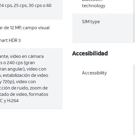
4 cps, 25 cps, 30 cps o 60
technology
SIM type
r de 12 MP, campo visual
mart HDR 3
Accesibilidad
lante, video en cámara
ps o 240 cps (gran
gran angular), video con
Accessibility
n, estabilización de video
 720p), video con
cción de ruido, zoom de
tado de video, formatos
C y H.264