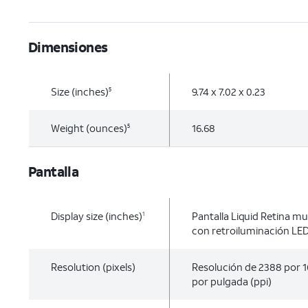
Dimensiones
Size (inches)
9.74 x 7.02 x 0.23
5
Weight (ounces)
16.68
5
Pantalla
Display size (inches)
Pantalla Liquid Retina mult
1
con retroiluminación LED
Resolution (pixels)
Resolución de 2388 por 16
por pulgada (ppi)