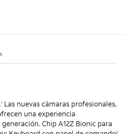
s
.
Las nuevas cámaras profesionales,
1
ofrecen una experiencia
generación. Chip A12Z Bionic para
Magic Keyboard con panel de comando
2