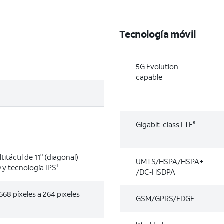
Tecnología móvil
5G Evolution
capable
Gigabit-class LTE
6
itáctil de 11" (diagonal)
UMTS/HSPA/HSPA+
 y tecnología IPS
1
/DC‑HSDPA
68 píxeles a 264 pixeles
GSM/GPRS/EDGE