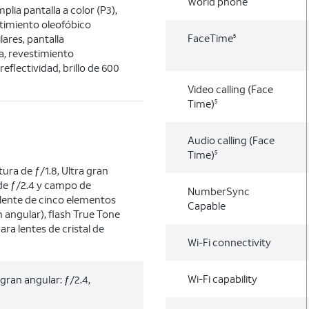
World phone
lia pantalla a color (P3),
stimiento oleofóbico
FaceTime
lares, pantalla
5
, revestimiento
reflectividad, brillo de 600
Video calling (Face
Time)
5
Audio calling (Face
Time)
5
tura de ƒ/1.8, Ultra gran
 de ƒ/2.4 y campo de
NumberSync
 lente de cinco elementos
Capable
n angular), flash True Tone
ara lentes de cristal de
Wi-Fi connectivity
Wi-Fi capability
 gran angular: ƒ/2.4,