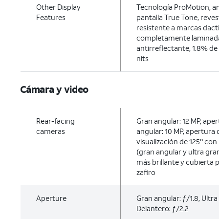
Other Display
Tecnología ProMotion, amp
Features
pantalla True Tone, reve
resistente a marcas dacti
completamente laminada
antirreflectante, 1.8% de 
nits
Cámara y video
Rear-facing
Gran angular: 12 MP, aper
cameras
angular: 10 MP, apertura
visualización de 125º con
(gran angular y ultra gra
más brillante y cubierta p
zafiro
Aperture
Gran angular: ƒ/1.8, Ultra
Delantero: ƒ/2.2