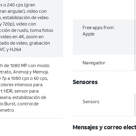
ps o 240 cps (gran
gran angular), video con
n, estabilización de video
 720p), video con
Free apps from
ción de ruido, toma fotos
Apple
 video en 4K, zoom en
tado de video, grabación
VC y H.264
Navegador
th de 1080 MP con modo
etrato, Animoji y Memoji,
 7p a 1080 cps o 60 cps,
Sensores
colores intensos para
rt HDR, sensor para
asera, estabilización de
Sensors
 Burst, control de
ómetro
Mensajes y correo elec