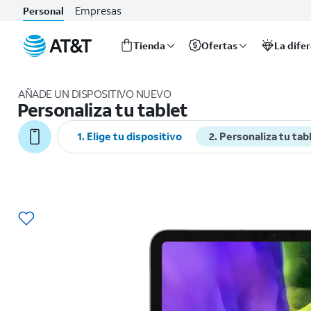
Empresas
Personal
Tienda
Ofertas
La dife
Inicio
del
AÑADE UN DISPOSITIVO NUEVO
contenido
Personaliza tu tablet
principal
1. Elige tu dispositivo
2. Personaliza tu tab