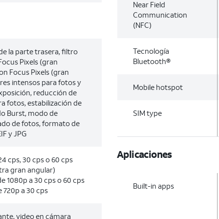
Near Field
Communication
(NFC)
Tecnología
 la parte trasera, filtro
Bluetooth®
Focus Pixels (gran
con Focus Pixels (gran
res intensos para fotos y
Mobile hotspot
exposición, reducción de
a fotos, estabilización de
o Burst, modo de
SIM type
do de fotos, formato de
IF y JPG
Aplicaciones
4 cps, 30 cps o 60 cps
ltra gran angular)
e 1080p a 30 cps o 60 cps
Built-in apps
 720p a 30 cps
lante, video en cámara