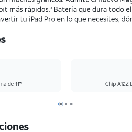
bit más rápidos.
Batería que dura todo el 
3
vertir tu iPad Pro en lo que necesites, dó
es
ina de 11"
Chip A12Z 
1
Página 1 de 3
Página 2 de 3
Página 3 de 3
aciones