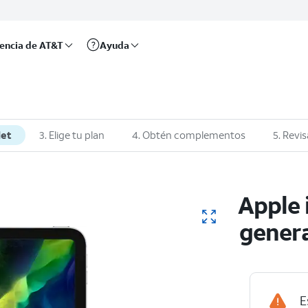
rencia de AT&T
Ayuda
let
3. Elige tu plan
4. Obtén complementos
5. Revis
Apple 
gener
E