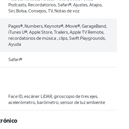
Podcasts, Recordatorios, Safari®, Ajustes, Atajos,
Siri, Bolsa, Consejos, TV, Notas de voz
Pages®, Numbers, Keynote®, iMovie®, GarageBand,
iTunes U®, Apple Store, Trailers, Apple TV Remote,
recordatorios de música , clips, Swift Playgrounds,
Ayuda
Safari®
Face ID, escáner LiDAR, giroscopio de tres ejes,
acelerómetro, barómetro, sensor de luz ambiente
trónico