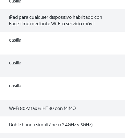
casilla
iPad para cualquier dispositivo habilitado con
FaceTime mediante Wi-Fi o servicio móvil
casilla
casilla
casilla
Wi-Fi 802.11ax 6, HT80 con MIMO
Doble banda simultánea (2.4GHz y 5GHz)