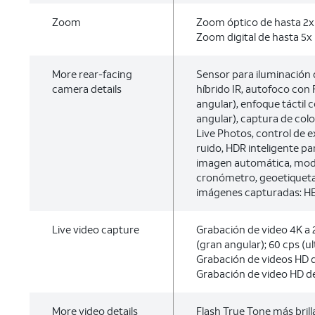
Zoom
Zoom óptico de hasta 2x
Zoom digital de hasta 5x
More rear-facing
Sensor para iluminación de
camera details
híbrido IR, autofoco con 
angular), enfoque táctil 
angular), captura de colo
Live Photos, control de 
ruido, HDR inteligente par
imagen automática, mod
cronómetro, geoetiqueta
imágenes capturadas: HE
Live video capture
Grabación de video 4K a 2
(gran angular); 60 cps (u
Grabación de videos HD d
Grabación de video HD de
More video details
Flash True Tone más bril