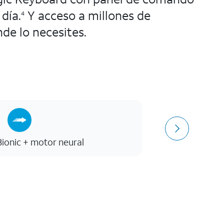
día.
Y acceso a millones de
4
nde lo necesites.
Bionic + motor neural
Cámara 