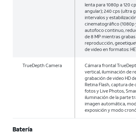
lenta para 1080p a 120 c
angular); 240 cps (ultra 
intervalos y estabilizació
cinematográfico (1080p y
autofoco continuo, reduc
de 8 MP mientras grabas
reproducción, geoetique
de video en formatos: HE
TrueDepth Camera
Cámara frontal TrueDep
vertical, iluminación de r
grabación de video HD de
Retina Flash, captura de 
fotos y Live Photos, Sma
iluminación de la parte tr
imagen automática, modo
exposición y modo cron
Batería