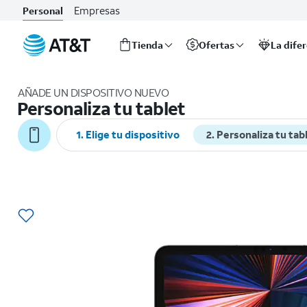
Empresas
Personal
Tienda
Ofertas
La dife
Inicio
del
AÑADE UN DISPOSITIVO NUEVO
contenido
Personaliza tu tablet
principal
1. Elige tu dispositivo
2. Personaliza tu tab