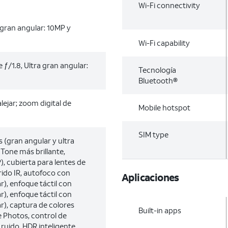
Wi-Fi connectivity
 gran angular: 10MP y
Wi-Fi capability
 ƒ/1.8, Ultra gran angular:
Tecnología
Bluetooth®
ejar; zoom digital de
Mobile hotspot
SIM type
 (gran angular y ultra
 Tone más brillante,
, cubierta para lentes de
íbrido IR, autofoco con
Aplicaciones
r), enfoque táctil con
r), enfoque táctil con
r), captura de colores
Built-in apps
e Photos, control de
ruido, HDR inteligente