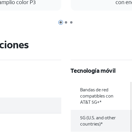
amplio color P3
con en
Página 1 de 3
Página 2 de 3
Página 3 de 3
aciones
Tecnología móvil
Bandas de red
compatibles con
AT&T 5G+*
5G (U.S. and other
countries)*