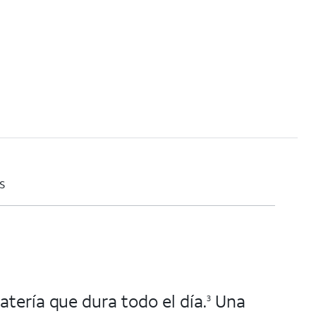
s
tería que dura todo el día.
Una
3