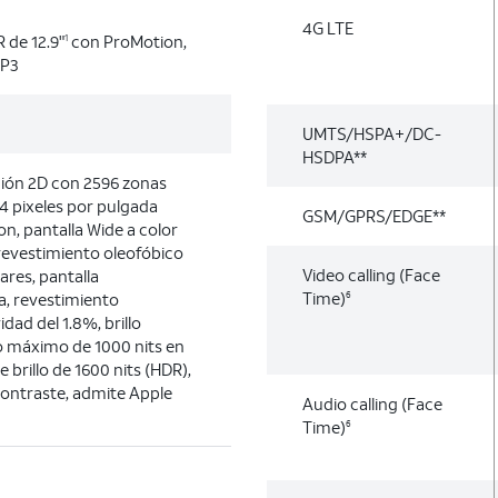
4G LTE
 de 12.9"
con ProMotion,
1
 P3
UMTS/HSPA+/DC-
HSDPA**
ción 2D con 2596 zonas
4 pixeles por pulgada
GSM/GPRS/EDGE**
on, pantalla Wide a color
 revestimiento oleofóbico
Video calling (Face
lares, pantalla
Time)
, revestimiento
6
idad del 1.8%, brillo
lo máximo de 1000 nits en
 brillo de 1600 nits (HDR),
contraste, admite Apple
Audio calling (Face
Time)
6