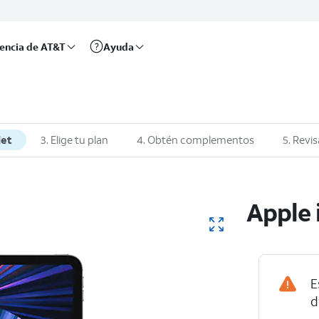
rencia de AT&T
Ayuda
let
3. Elige tu plan
4. Obtén complementos
5. Revis
Apple 
E
d