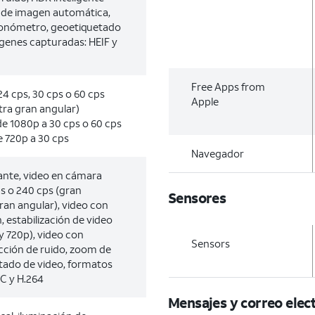
ón de imagen automática,
onómetro, geoetiquetado
genes capturadas: HEIF y
Free Apps from
4 cps, 30 cps o 60 cps
Apple
ltra gran angular)
e 1080p a 30 cps o 60 cps
 720p a 30 cps
Navegador
lante, video en cámara
ps o 240 cps (gran
Sensores
gran angular), video con
n, estabilización de video
 720p), video con
Sensors
cción de ruido, zoom de
tado de video, formatos
C y H.264
Mensajes y correo elec