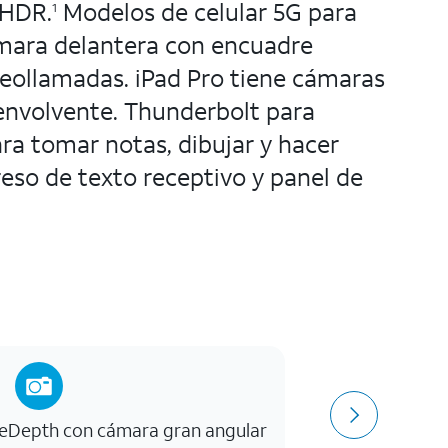
 HDR.
Modelos de celular 5G para
1
mara delantera con encuadre
eollamadas. iPad Pro tiene cámaras
 envolvente. Thunderbolt para
ra tomar notas, dibujar y hacer
eso de texto receptivo y panel de
eDepth con cámara gran angular
Chip App