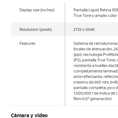
Display size (inches)
Pantalla Liquid Retina XDR
True Tone y amplio color
Resolution (pixels)
2732 x 2048
Features
Sistema de retroilumina
locales de atenuación, 26
(ppi), tecnología ProMoti
(P3), pantalla True Tone,
resistente a huellas dacti
completamente laminada
antirreflectante, reflectiv
máximo de 600 nits; bril
pantalla completa; pico de
1,000,000:1 de índice de 
Pencil (2° generación)
Cámara y video