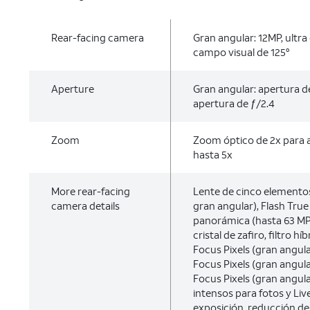
Rear-facing camera
Gran angular: 12MP, ultra
campo visual de 125°
Aperture
Gran angular: apertura de
apertura de ƒ/2.4
Zoom
Zoom óptico de 2x para al
hasta 5x
More rear-facing
Lente de cinco elementos
camera details
gran angular), Flash True
panorámica (hasta 63 MP)
cristal de zafiro, filtro h
Focus Pixels (gran angula
Focus Pixels (gran angula
Focus Pixels (gran angula
intensos para fotos y Liv
exposición, reducción de 