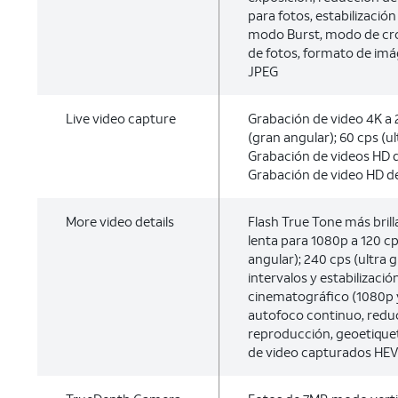
para fotos, estabilizaci
modo Burst, modo de cr
de fotos, formato de imá
JPEG
Live video capture
Grabación de video 4K a 2
(gran angular); 60 cps (u
Grabación de videos HD d
Grabación de video HD de
More video details
Flash True Tone más bril
lenta para 1080p a 120 c
angular); 240 cps (ultra 
intervalos y estabilizació
cinematográfico (1080p y
autofoco continuo, redu
reproducción, geoetique
de video capturados HEV