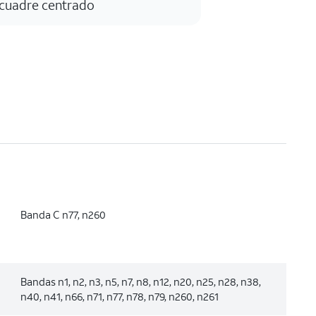
cuadre centrado
Banda C n77, n260
Bandas n1, n2, n3, n5, n7, n8, n12, n20, n25, n28, n38,
n40, n41, n66, n71, n77, n78, n79, n260, n261