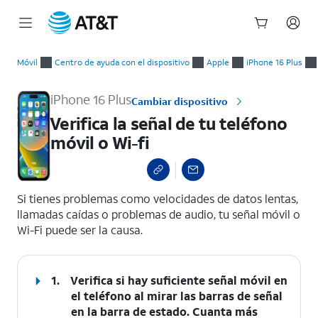
Inicio
Verifica la señal de tu teléfono móvil o Wi-fi
del
Móvil
Centro de ayuda con el dispositivo
Apple
iPhone 16 Plus
contenido
principal
iPhone 16 Plus
Cambiar dispositivo
Verifica la señal de tu teléfono
móvil o Wi-fi
select a page range
Si tienes problemas como velocidades de datos lentas,
llamadas caídas o problemas de audio, tu señal móvil o
Wi-Fi puede ser la causa.
1.
Verifica si hay suficiente señal móvil en
el teléfono al mirar las barras de señal
en la barra de estado. Cuanta más