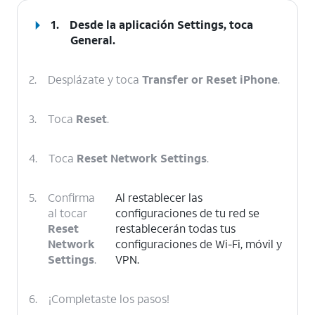
1.
Desde la aplicación Settings, toca
General
.
2.
Desplázate y toca
Transfer or Reset iPhone
.
3.
Toca
Reset
.
4.
Toca
Reset Network Settings
.
5.
Confirma
Al restablecer las
al tocar
configuraciones de tu red se
Reset
restablecerán todas tus
Network
configuraciones de Wi-Fi, móvil y
Settings
.
VPN.
6.
¡Completaste los pasos!