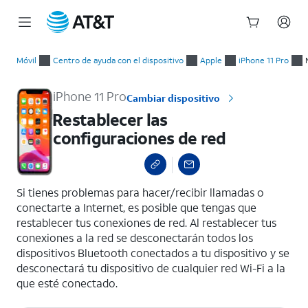
Inicio
Restablecer las configuraciones de red
del
Móvil
Centro de ayuda con el dispositivo
Apple
iPhone 11 Pro
contenido
principal
iPhone 11 Pro
Cambiar dispositivo
Restablecer las
configuraciones de red
select a page range
Si tienes problemas para hacer/recibir llamadas o
conectarte a Internet, es posible que tengas que
restablecer tus conexiones de red. Al restablecer tus
conexiones a la red se desconectarán todos los
dispositivos Bluetooth conectados a tu dispositivo y se
desconectará tu dispositivo de cualquier red Wi-Fi a la
que esté conectado.