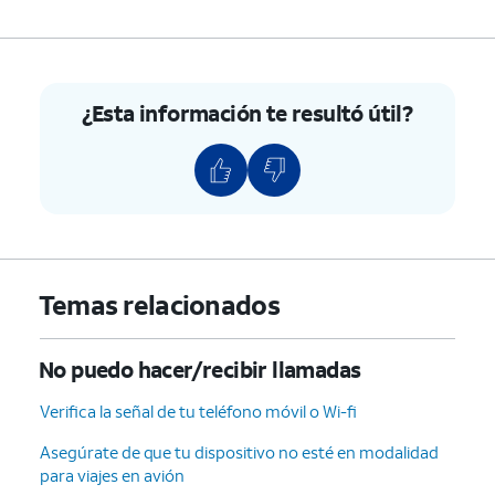
derecho de tu iPhone)
que veas el logotipo
hasta que veas el
de Apple.
logotipo de Apple.
,
Para iPhone SE (1.ª
generación), 5 o
¿Esta información te resultó útil?
anterior, mantén
oprimido el botón
superior hasta que
veas el logotipo de
Apple.
4.
¡Completaste los pasos!
Temas relacionados
No puedo hacer/recibir llamadas
Verifica la señal de tu teléfono móvil o Wi-fi
Asegúrate de que tu dispositivo no esté en modalidad
para viajes en avión