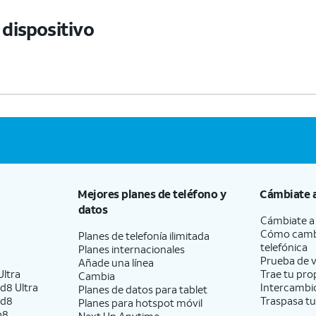
dispositivo
Mejores planes de teléfono y
Cámbiate 
datos
Cámbiate 
Cómo camb
Planes de telefonía ilimitada
telefónica
Planes internacionales
Prueba de v
Añade una línea
ltra
Trae tu pro
Cambia
d8 Ultra
Intercambio
Planes de datos para tablet
ld8
Traspasa tu
Planes para hotspot móvil
p8
Next Up Anytime