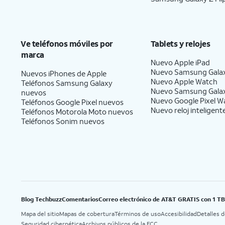
Ve teléfonos móviles por
Tablets y relojes
marca
Nuevo Apple iPad
Nuevo Samsung Gala
Nuevos iPhones de Apple
Nuevo Apple Watch
Teléfonos Samsung Galaxy
Nuevo Samsung Gala
nuevos
Nuevo Google Pixel W
Teléfonos Google Pixel nuevos
Nuevo reloj inteligent
Teléfonos Motorola Moto nuevos
Teléfonos Sonim nuevos
Blog Techbuzz
Comentarios
Correo electrónico de AT&T GRATIS con 1 T
Mapa del sitio
Mapas de cobertura
Términos de uso
Accesibilidad
Detalles 
Seguridad cibernética
Archivos públicos de la FCC