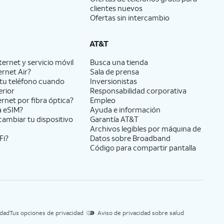
clientes nuevos
Ofertas sin intercambio
AT&T
ernet y servicio móvil
Busca una tienda
ernet Air?
Sala de prensa
tu teléfono cuando
Inversionistas
erior
Responsabilidad corporativa
ernet por fibra óptica?
Empleo
a eSIM?
Ayuda e información
cambiar tu dispositivo
Garantía AT&T
Archivos legibles por máquina de
Fi?
Datos sobre Broadband
Código para compartir pantalla
idad
Tus opciones de privacidad
Aviso de privacidad sobre salud