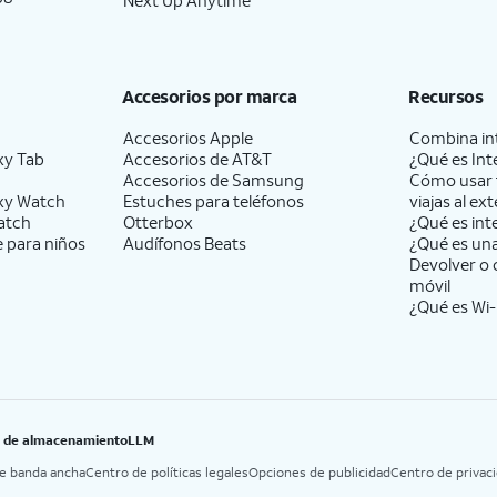
Accesorios por marca
Recursos
Accesorios Apple
Combina int
xy Tab
Accesorios de
AT&T
¿Qué es Int
Accesorios de Samsung
Cómo usar 
xy Watch
Estuches para teléfonos
viajas al ext
atch
Otterbox
¿Qué es int
e para niños
Audífonos Beats
¿Qué es un
Devolver o 
móvil
¿Qué es Wi-
B de almacenamiento
LLM
de banda ancha
Centro de políticas legales
Opciones de publicidad
Centro de privac