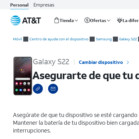
Empresas
Personal
Tienda
Ofertas
La dife
Inicio
Asegurarte de que tu dispositivo se esté cargando adecuada
del
Móvil
Centro de ayuda con el dispositivo
Samsung
Galaxy S22
contenido
principal
Galaxy S22
Cambiar dispositivo
Asegurarte de que tu 
select a page range
Asegúrate de que tu dispositivo se esté cargando 
Mantener la batería de tu dispositivo bien cargada
interrupciones.