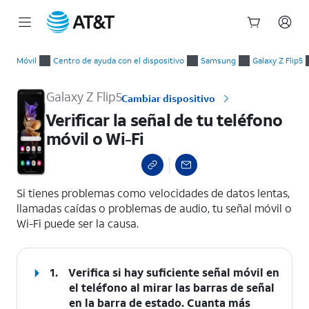
Inicio
Verificar la señal de tu teléfono móvil o Wi-Fi
del
Móvil
Centro de ayuda con el dispositivo
Samsung
Galaxy Z Flip5
contenido
principal
Galaxy Z Flip5
Cambiar dispositivo
Verificar la señal de tu teléfono
móvil o Wi-Fi
select a page range
Si tienes problemas como velocidades de datos lentas,
llamadas caídas o problemas de audio, tu señal móvil o
Wi-Fi puede ser la causa.
1.
Verifica si hay suficiente señal móvil en
el teléfono al mirar las barras de señal
en la barra de estado. Cuanta más