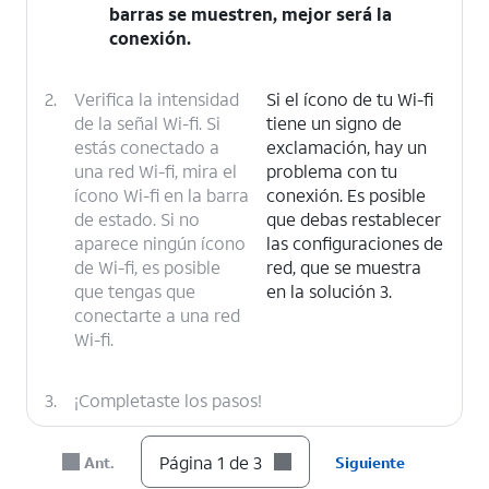
barras se muestren, mejor será la
conexión.
2.
Verifica la intensidad
Si el ícono de tu Wi-fi
de la señal Wi-fi. Si
tiene un signo de
estás conectado a
exclamación, hay un
una red Wi-fi, mira el
problema con tu
ícono Wi-fi en la barra
conexión. Es posible
de estado. Si no
que debas restablecer
aparece ningún ícono
las configuraciones de
de Wi-fi, es posible
red, que se muestra
que tengas que
en la solución 3.
conectarte a una red
Wi-fi.
3.
¡Completaste los pasos!
Página 1 de 3
Ant.
Siguiente