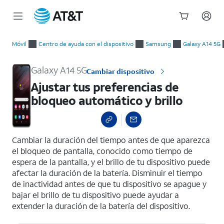
Inicio
Ajustar tus preferencias de bloqueo automático y brillo
del
Móvil
Centro de ayuda con el dispositivo
Samsung
Galaxy A14 5G
contenido
principal
Galaxy A14 5G
Cambiar dispositivo
Ajustar tus preferencias de
bloqueo automático y brillo
select a page range
Cambiar la duración del tiempo antes de que aparezca
el bloqueo de pantalla, conocido como tiempo de
espera de la pantalla, y el brillo de tu dispositivo puede
afectar la duración de la batería. Disminuir el tiempo
de inactividad antes de que tu dispositivo se apague y
bajar el brillo de tu dispositivo puede ayudar a
extender la duración de la batería del dispositivo.