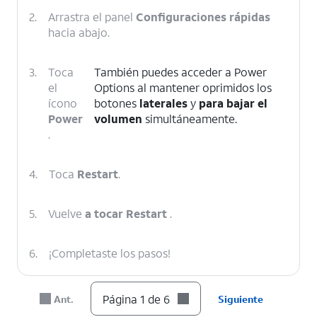
2.
Arrastra el panel
Configuraciones rápidas
hacia abajo.
3.
Toca
También puedes acceder a Power
el
Options al mantener oprimidos los
ícono
botones
laterales
y
para bajar el
Power
volumen
simultáneamente.
.
4.
Toca
Restart
.
5.
Vuelve
a tocar Restart
.
6.
¡Completaste los pasos!
Página 1 de 6
Ant.
Siguiente