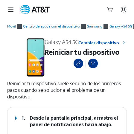
Inicio
Reiniciar tu dispositivo
del
Móvil
Centro de ayuda con el dispositivo
Samsung
Galaxy A54 5G
contenido
principal
Galaxy A54 5G
Cambiar dispositivo
Reiniciar tu dispositivo
select a page range
Reiniciar tu dispositivo suele ser uno de los primeros
pasos cuando se soluciona el problema de un
dispositivo.
1.
Desde la pantalla principal, arrastra el
panel de notificaciones hacia abajo.