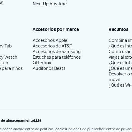
p8
Next Up Anytime
Accesorios por marca
Recursos
Accesorios Apple
Combina int
xy Tab
Accesorios de
AT&T
¿Qué es Int
Accesorios de Samsung
Cómo usar 
xy Watch
Estuches para teléfonos
viajas al ext
atch
Otterbox
¿Qué es int
e para niños
Audífonos Beats
¿Qué es un
Devolver o 
móvil
¿Qué es Wi-
B de almacenamiento
LLM
de banda ancha
Centro de políticas legales
Opciones de publicidad
Centro de privac