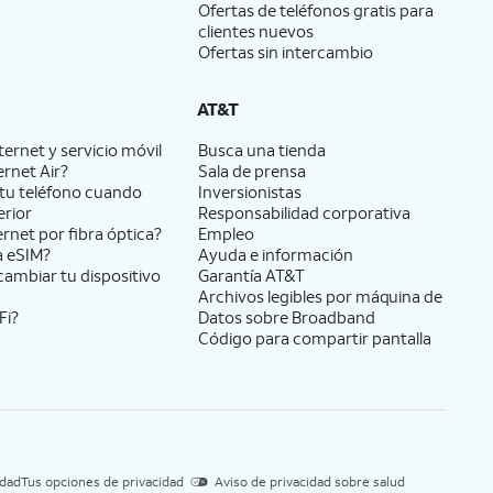
Ofertas de teléfonos gratis para
clientes nuevos
Ofertas sin intercambio
AT&T
ernet y servicio móvil
Busca una tienda
ernet Air?
Sala de prensa
tu teléfono cuando
Inversionistas
erior
Responsabilidad corporativa
ernet por fibra óptica?
Empleo
a eSIM?
Ayuda e información
cambiar tu dispositivo
Garantía AT&T
Archivos legibles por máquina de
Fi?
Datos sobre Broadband
Código para compartir pantalla
idad
Tus opciones de privacidad
Aviso de privacidad sobre salud