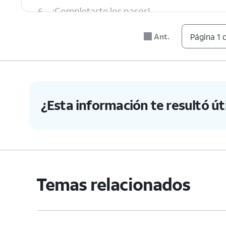
6.
¡Completaste los pasos!
Ant.
Página 1 
¿Esta información te resultó úti
Temas relacionados