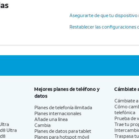
das
Asegurarte de que tu dispositivo 
Restablecer las configuraciones 
Mejores planes de teléfono y
Cámbiate 
datos
Cámbiate 
Cómo camb
Planes de telefonía ilimitada
telefónica
Planes internacionales
Prueba de v
Añade una línea
ltra
Trae tu pro
Cambia
d8 Ultra
Intercambio
Planes de datos para tablet
ld8
Traspasa tu
Planes para hotspot móvil