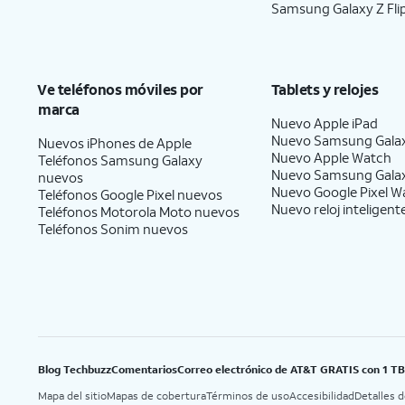
Samsung Galaxy Z Fli
Ve teléfonos móviles por
Tablets y relojes
marca
Nuevo Apple iPad
Nuevo Samsung Gala
Nuevos iPhones de Apple
Nuevo Apple Watch
Teléfonos Samsung Galaxy
Nuevo Samsung Gala
nuevos
Nuevo Google Pixel W
Teléfonos Google Pixel nuevos
Nuevo reloj inteligent
Teléfonos Motorola Moto nuevos
Teléfonos Sonim nuevos
Blog Techbuzz
Comentarios
Correo electrónico de AT&T GRATIS con 1 T
Mapa del sitio
Mapas de cobertura
Términos de uso
Accesibilidad
Detalles 