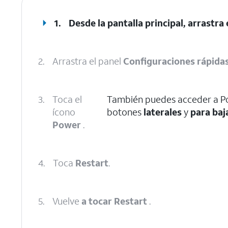
1.
Desde la pantalla principal, arrastra 
2.
Arrastra el panel
Configuraciones rápida
3.
Toca el
También puedes acceder a Po
ícono
botones
laterales
y
para baj
Power
.
4.
Toca
Restart
.
5.
Vuelve
a tocar Restart
.