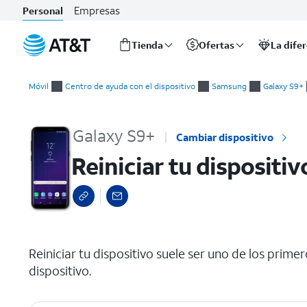
Empresas
Personal
Tienda
Ofertas
La dife
Inicio
Reiniciar tu dispositivo
del
Móvil
Centro de ayuda con el dispositivo
Samsung
Galaxy S9+
contenido
principal
Galaxy S9+
Cambiar dispositivo
Reiniciar tu dispositiv
select a page range
Reiniciar tu dispositivo suele ser uno de los prim
dispositivo.