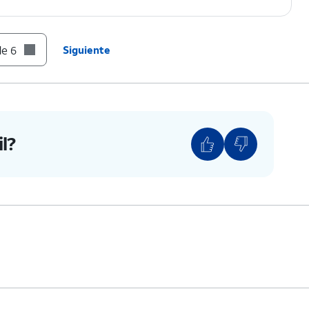
de 6
Siguiente
l?