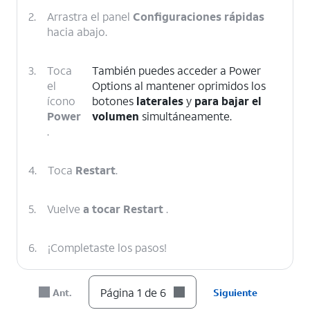
2.
Arrastra el panel
Configuraciones rápidas
hacia abajo.
3.
Toca
También puedes acceder a Power
el
Options al mantener oprimidos los
ícono
botones
laterales
y
para bajar el
Power
volumen
simultáneamente.
.
4.
Toca
Restart
.
5.
Vuelve
a tocar Restart
.
6.
¡Completaste los pasos!
Página 1 de 6
Ant.
Siguiente