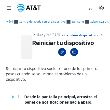
Inicio
Reiniciar tu dispositivo
del
Móvil
Centro de ayuda con el dispositivo
Samsung
Galaxy S22 Ultr
contenido
principal
Galaxy S22 Ultra
Cambiar dispositivo
Reiniciar tu dispositivo
select a page range
Reiniciar tu dispositivo suele ser uno de los primeros
pasos cuando se soluciona el problema de un
dispositivo.
1.
Desde la pantalla principal, arrastra el
panel de notificaciones hacia abajo.