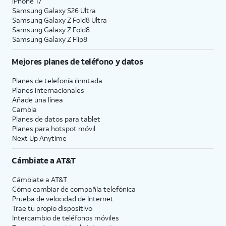
iPhone 17
individuales.
Samsung Galaxy S26 Ultra
Samsung Galaxy Z Fold8 Ultra
Samsung Galaxy Z Fold8
11.
Toca
Continuar
.
Samsung Galaxy Z Flip8
12.
Toca
Enable Location Services
o
Disable
Mejores planes de teléfono y datos
Location Services
para continuar.
Planes de telefonía ilimitada
Planes internacionales
Añade una línea
13.
Si ya iniciaste sesión en un ID de Apple
Cambia
durante el proceso de configuración del
Planes de datos para tablet
iPhone, podrás tocar
Continuar
para
Planes para hotspot móvil
configurar Apple Pay, que te permite vincular
Next Up Anytime
tus tarjetas de débito o crédito a tu iPhone.
Luego puedes usar tu iPhone para pagar
Cámbiate a
AT&T
artículos digitales y físicos o transferir dinero
a tus contactos.
Cámbiate a
AT&T
Cómo cambiar de compañía telefónica
Prueba de velocidad de Internet
14.
Toca
Continue
para
Luego podrás iniciar
Trae tu propio dispositivo
configurar Siri, el
Siri al decir"Hey,
Intercambio de teléfonos móviles