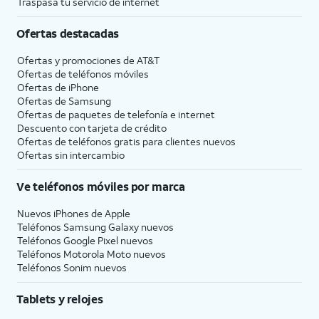
Traspasa tu servicio de internet
asistente digital
Siri!" o al mantener
integrado en iOS. Es
oprimido el botón
Ofertas destacadas
posible que se te pida
de encendido de tu
que digas algunas
iPhone durante
Ofertas y promociones de
AT&T
frases como parte del
unos segundos.
Ofertas de teléfonos móviles
proceso de
Ofertas de
iPhone
configuración.
Ofertas de Samsung
Ofertas de paquetes de telefonía e internet
Descuento con tarjeta de crédito
15.
Toca
Screen Time, que te ayuda a
Ofertas de teléfonos gratis para clientes nuevos
Continue
llevar un registro de tu uso
Ofertas sin intercambio
para
iPhone, establecer límites de
configurar
tiempo para las aplicaciones o
Ve teléfonos móviles por marca
Screen
limitar las aplicaciones y
Nuevos iPhones de Apple
time.
contactos con los que puedes
Teléfonos Samsung Galaxy nuevos
interactuar entre horarios
Teléfonos Google Pixel nuevos
establecidos durante el día. Si
Teléfonos Motorola Moto nuevos
usas las funcionalidades Family
Teléfonos Sonim nuevos
Sharing de iOS, también puedes
establecer límites para los
Tablets y relojes
dispositivos de tus hijos.