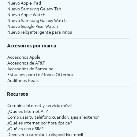
Nuevo Apple iPad
Nuevo Samsung Galaxy Tab
16.
Toca
Continuar
.
Nuevo Apple Watch
Nuevo Samsung Galaxy Watch
Nuevo Google Pixel Watch
17.
Toca
Share with
Después de completar
Nuevo reloj inteligente para niños
App Developers
este paso, tu iPhone
para permitir que
actual mostrará una
Accesorios por marca
Apple envíe
pantalla Transfer
informes anónimos
Complete. Tu nuevo
Accesorios Apple
Accesorios de
AT&T
sobre la actividad
iPhone se reiniciará y
Accesorios de Samsung
de tu aplicación y
luego se abrirá en la
Estuches para teléfonos Otterbox
los problemas que
pantalla de inicio con
Audífonos Beats
tienes al
toda la información de
desarrollador de
tu iPhoneactual
Recursos
una aplicación. De
cargada en ella.
lo contrario, toca
Combina internet y servicio móvil
Don't Share
.
¿Qué es Internet Air?
Cómo usar tu teléfono cuando viajas al exterior
¿Qué es internet por fibra óptica?
18.
¡Completaste los pasos!
¿Qué es una eSIM?
Devolver o cambiar tu dispositivo móvil