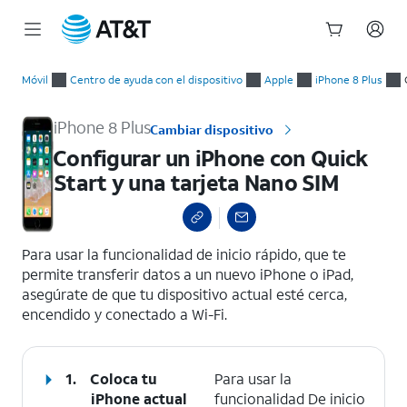
Inicio
Configurar un iPhone con Quick Start y una tarjeta Nano SIM
del
Móvil
Centro de ayuda con el dispositivo
Apple
iPhone 8 Plus
contenido
principal
iPhone 8 Plus
Cambiar dispositivo
Configurar un iPhone con Quick
Start y una tarjeta Nano SIM
select a page range
Para usar la funcionalidad de inicio rápido, que te
permite transferir datos a un nuevo iPhone o iPad,
asegúrate de que tu dispositivo actual esté cerca,
encendido y conectado a Wi-Fi.
1.
Coloca tu
Para usar la
iPhone actual
funcionalidad De inicio