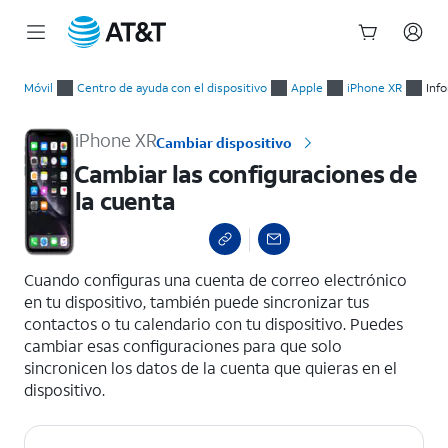
Inicio
Cambiar las configuraciones de la cuenta
del
Móvil
Centro de ayuda con el dispositivo
Apple
iPhone XR
Inf
contenido
principal
iPhone XR
Cambiar dispositivo
Cambiar las configuraciones de
la cuenta
select a page range
Cuando configuras una cuenta de correo electrónico
en tu dispositivo, también puede sincronizar tus
contactos o tu calendario con tu dispositivo. Puedes
cambiar esas configuraciones para que solo
sincronicen los datos de la cuenta que quieras en el
dispositivo.