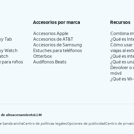
Accesorios por marca
Recursos
Accesorios Apple
Combina int
xy Tab
Accesorios de
AT&T
¿Qué es Int
Accesorios de Samsung
Cómo usar 
xy Watch
Estuches para teléfonos
viajas al ext
atch
Otterbox
¿Qué es int
e para niños
Audífonos Beats
¿Qué es un
Devolver o 
móvil
¿Qué es Wi-
B de almacenamiento
LLM
de banda ancha
Centro de políticas legales
Opciones de publicidad
Centro de privac