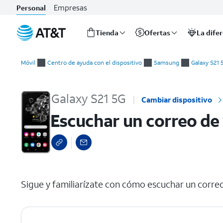
Empresas
Personal
Tienda
Ofertas
La dife
Inicio
Escuchar un correo de voz
del
Móvil
Centro de ayuda con el dispositivo
Samsung
Galaxy S21 
contenido
principal
Galaxy S21 5G
Cambiar dispositivo
Escuchar un correo de
select a page range
Sigue y familiarízate con cómo escuchar un correo 