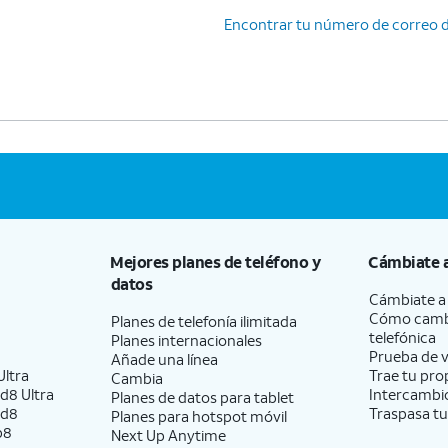
Encontrar tu número de correo 
Mejores planes de teléfono y
Cámbiate 
datos
Cámbiate 
Cómo camb
Planes de telefonía ilimitada
telefónica
Planes internacionales
Prueba de v
Añade una línea
ltra
Trae tu pro
Cambia
d8 Ultra
Intercambio
Planes de datos para tablet
ld8
Traspasa tu
Planes para hotspot móvil
p8
Next Up Anytime