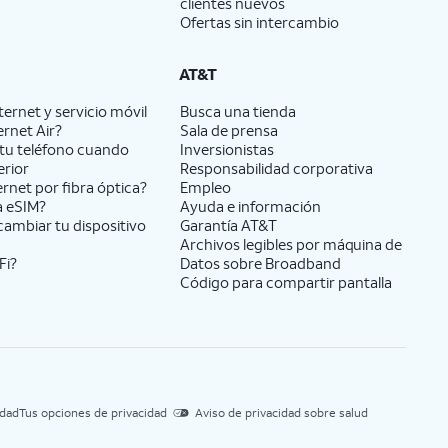
clientes nuevos
Ofertas sin intercambio
AT&T
ernet y servicio móvil
Busca una tienda
ernet Air?
Sala de prensa
tu teléfono cuando
Inversionistas
erior
Responsabilidad corporativa
ernet por fibra óptica?
Empleo
a eSIM?
Ayuda e información
cambiar tu dispositivo
Garantía AT&T
Archivos legibles por máquina de
Fi?
Datos sobre Broadband
Código para compartir pantalla
idad
Tus opciones de privacidad
Aviso de privacidad sobre salud