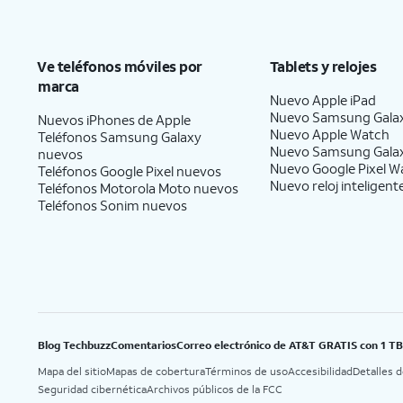
Ve teléfonos móviles por
Tablets y relojes
marca
Nuevo Apple iPad
Nuevo Samsung Gala
Nuevos iPhones de Apple
Nuevo Apple Watch
Teléfonos Samsung Galaxy
Nuevo Samsung Gala
nuevos
Nuevo Google Pixel W
Teléfonos Google Pixel nuevos
Nuevo reloj inteligent
Teléfonos Motorola Moto nuevos
Teléfonos Sonim nuevos
Blog Techbuzz
Comentarios
Correo electrónico de AT&T GRATIS con 1 T
Mapa del sitio
Mapas de cobertura
Términos de uso
Accesibilidad
Detalles 
Seguridad cibernética
Archivos públicos de la FCC