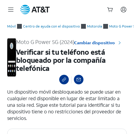
Inicio
Verificar si tu teléfono está bloqueado por la compañía telef
del
Móvil
Centro de ayuda con el dispositivo
Motorola
Moto G Power 
contenido
principal
Moto G Power 5G (2024)
Cambiar dispositivo
Verificar si tu teléfono está
bloqueado por la compañía
telefónica
select a page range
Un dispositivo móvil desbloqueado se puede usar en
cualquier red disponible en lugar de estar limitado a
una sola red. Sigue este tutorial para identificar si tu
dispositivo tiene o no restricciones del proveedor de
servicios.