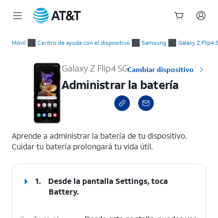
Inicio
Administrar la batería
del
Móvil
Centro de ayuda con el dispositivo
Samsung
Galaxy Z Flip4 
contenido
principal
Galaxy Z Flip4 5G
Cambiar dispositivo
Administrar la batería
select a page range
Aprende a administrar la batería de tu dispositivo.
Cuidar tu batería prolongará tu vida útil.
1.
Desde la pantalla Settings, toca
Battery
.