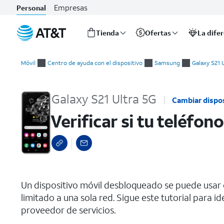
Empresas
Personal
Tienda
Ofertas
La dife
Inicio
Verificar si tu teléfono está bloqueado por la compañía telef
del
Móvil
Centro de ayuda con el dispositivo
Samsung
Galaxy S21 
contenido
principal
Galaxy S21 Ultra 5G
Cambiar dispo
Verificar si tu teléfo
select a page range
Un dispositivo móvil desbloqueado se puede usar e
limitado a una sola red. Sigue este tutorial para ide
proveedor de servicios.