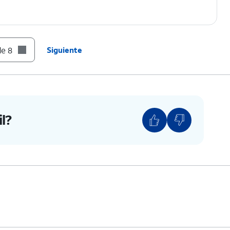
de 8
Siguiente
estra una compañía telefónica, es probable que
l?
eado para ese proveedor. Sin embargo, si tienes
s, es probable que tu dispositivo esté