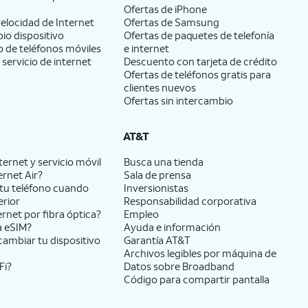
Ofertas de
iPhone
elocidad de Internet
Ofertas de Samsung
pio dispositivo
Ofertas de paquetes de telefonía
 de teléfonos móviles
e internet
 servicio de internet
Descuento con tarjeta de crédito
Ofertas de teléfonos gratis para
clientes nuevos
Ofertas sin intercambio
AT&T
ernet y servicio móvil
Busca una tienda
ernet Air?
Sala de prensa
tu teléfono cuando
Inversionistas
erior
Responsabilidad corporativa
ernet por fibra óptica?
Empleo
a eSIM?
Ayuda e información
cambiar tu dispositivo
Garantía AT&T
Archivos legibles por máquina de
Fi?
Datos sobre Broadband
Código para compartir pantalla