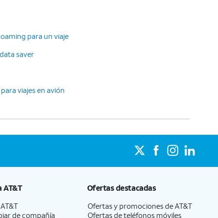
Roaming para un viaje
 data saver
 para viajes en avión
a
AT&T
Ofertas destacadas
a
AT&T
Ofertas y promociones de
AT&T
iar de compañía
Ofertas de teléfonos móviles