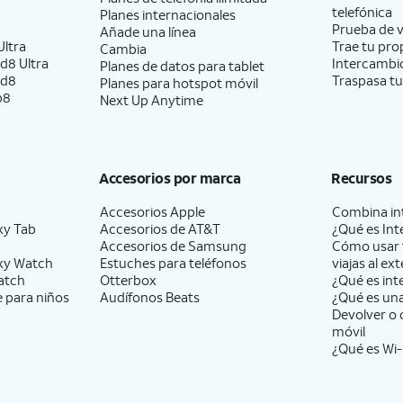
telefónica
Planes internacionales
Prueba de v
Añade una línea
ltra
Trae tu pro
Cambia
d8 Ultra
Intercambio
Planes de datos para tablet
ld8
Traspasa tu
Planes para hotspot móvil
p8
Next Up Anytime
Accesorios por marca
Recursos
Accesorios Apple
Combina int
xy Tab
Accesorios de
AT&T
¿Qué es Int
Accesorios de Samsung
Cómo usar 
xy Watch
Estuches para teléfonos
viajas al ext
atch
Otterbox
¿Qué es int
e para niños
Audífonos Beats
¿Qué es un
Devolver o 
móvil
¿Qué es Wi-