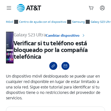
Inicio
Verificar si tu teléfono está bloqueado por la compañía telef
del
Móvil
Centro de ayuda con el dispositivo
Samsung
Galaxy S23 Ultr
contenido
principal
Galaxy S23 Ultra
Cambiar dispositivo
Verificar si tu teléfono está
bloqueado por la compañía
telefónica
select a page range
Un dispositivo móvil desbloqueado se puede usar en
cualquier red disponible en lugar de estar limitado a
una sola red. Sigue este tutorial para identificar si tu
dispositivo tiene o no restricciones del proveedor de
servicios.