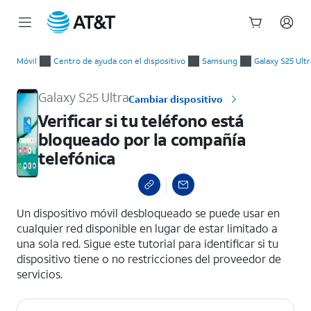
Inicio
Verificar si tu teléfono está bloqueado por la compañía telef
del
Móvil
Centro de ayuda con el dispositivo
Samsung
Galaxy S25 Ultr
contenido
principal
Galaxy S25 Ultra
Cambiar dispositivo
Verificar si tu teléfono está
bloqueado por la compañía
telefónica
select a page range
Un dispositivo móvil desbloqueado se puede usar en
cualquier red disponible en lugar de estar limitado a
una sola red. Sigue este tutorial para identificar si tu
dispositivo tiene o no restricciones del proveedor de
servicios.