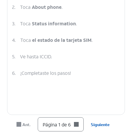
2.
Toca
About phone
.
3.
Toca
Status information
.
4.
Toca
el estado de la tarjeta SIM
.
5.
Ve hasta ICCID.
6.
¡Completaste los pasos!
Página 1 de 6
Ant.
Siguiente