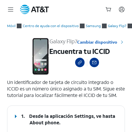
Inicio
Encuentra tu ICCID
del
Móvil
Centro de ayuda con el dispositivo
Samsung
Galaxy Flip7
contenido
principal
Galaxy Flip7
Cambiar dispositivo
Encuentra tu ICCID
select a page range
Un identificador de tarjeta de circuito integrado o
ICCID es un número único asignado a tu SIM. Sigue este
tutorial para localizar fácilmente el ICCID de tu SIM.
1.
Desde la aplicación Settings, ve hasta
About phone.