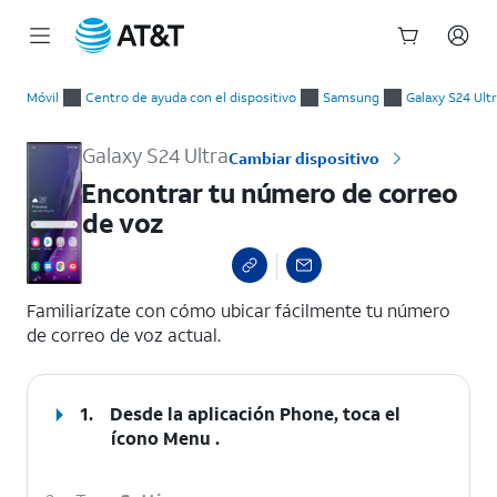
Inicio
Encontrar tu número de correo de voz
del
Móvil
Centro de ayuda con el dispositivo
Samsung
Galaxy S24 Ult
contenido
principal
Galaxy S24 Ultra
Cambiar dispositivo
Encontrar tu número de correo
de voz
select a page range
Familiarízate con cómo ubicar fácilmente tu número
de correo de voz actual.
1.
Desde la aplicación Phone, toca el
ícono
Menu
.