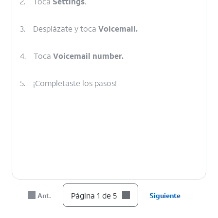
2.
Toca
Settings
.
3.
Desplázate y toca
Voicemail.
4.
Toca
Voicemail number.
5.
¡Completaste los pasos!
Página 1 de 5
Ant.
Siguiente