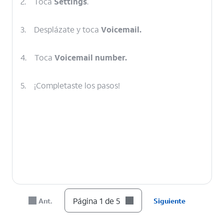
2.
Toca
Settings
.
3.
Desplázate y toca
Voicemail.
4.
Toca
Voicemail number.
5.
¡Completaste los pasos!
Página 1 de 5
Ant.
Siguiente