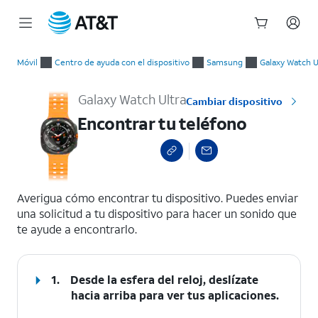
Inicio
Encontrar tu teléfono
del
Móvil
Centro de ayuda con el dispositivo
Samsung
Galaxy Watch U
contenido
principal
Galaxy Watch Ultra
Cambiar dispositivo
Encontrar tu teléfono
select a page range
Averigua cómo encontrar tu dispositivo. Puedes enviar
una solicitud a tu dispositivo para hacer un sonido que
te ayude a encontrarlo.
1.
Desde la esfera del reloj, deslízate
hacia arriba para ver tus aplicaciones.