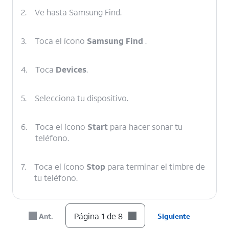
2.
Ve hasta Samsung Find.
3.
Toca el ícono
Samsung Find
.
4.
Toca
Devices
.
5.
Selecciona tu dispositivo.
6.
Toca el ícono
Start
para hacer sonar tu
teléfono.
7.
Toca el ícono
Stop
para terminar el timbre de
tu teléfono.
8.
¡Completaste los pasos!
Página 1 de 8
Ant.
Siguiente