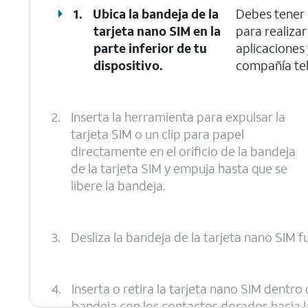
1.
Ubica la bandeja de la
Debes tener 
tarjeta nano SIM en la
para realizar
parte inferior de tu
aplicaciones 
dispositivo.
compañía tel
2.
Inserta la herramienta para expulsar la
tarjeta SIM o un clip para papel
directamente en el orificio de la bandeja
de la tarjeta SIM y empuja hasta que se
libere la bandeja.
3.
Desliza la bandeja de la tarjeta nano SIM f
4.
Inserta o retira la tarjeta nano SIM dentro
bandeja con los contactos dorados hacia l