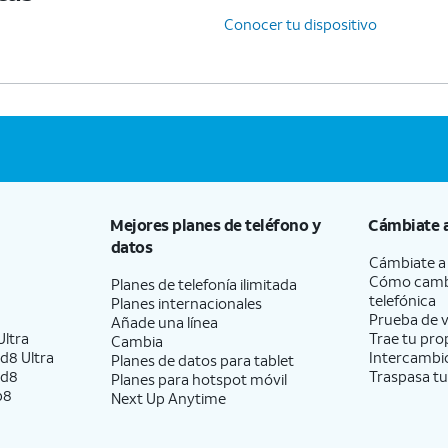
Conocer tu dispositivo
Mejores planes de teléfono y
Cámbiate 
datos
Cámbiate 
Cómo camb
Planes de telefonía ilimitada
telefónica
Planes internacionales
Prueba de v
Añade una línea
ltra
Trae tu pro
Cambia
d8 Ultra
Intercambio
Planes de datos para tablet
ld8
Traspasa tu
Planes para hotspot móvil
p8
Next Up Anytime