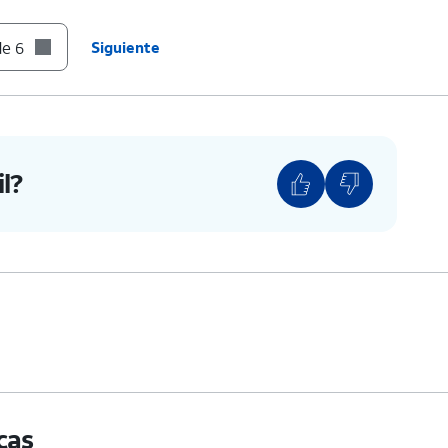
teléfono.
de 6
Siguiente
ano SIM en la ranura hasta que haga clic,
l?
cas