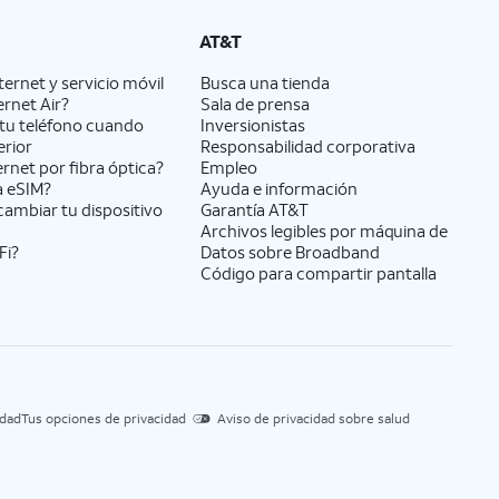
AT&T
ernet y servicio móvil
Busca una tienda
ernet Air?
Sala de prensa
tu teléfono cuando
Inversionistas
erior
Responsabilidad corporativa
ernet por fibra óptica?
Empleo
a eSIM?
Ayuda e información
cambiar tu dispositivo
Garantía AT&T
Archivos legibles por máquina de
Fi?
Datos sobre Broadband
Código para compartir pantalla
idad
Tus opciones de privacidad
Aviso de privacidad sobre salud