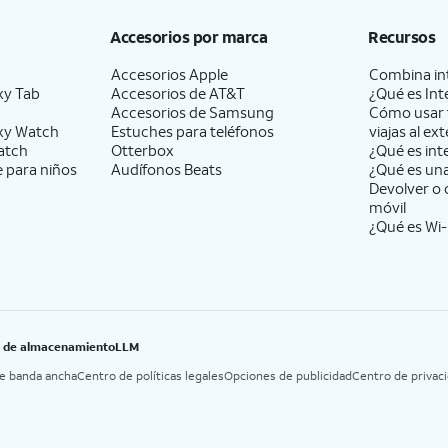
Accesorios por marca
Recursos
Accesorios Apple
Combina int
xy Tab
Accesorios de
AT&T
¿Qué es Int
Accesorios de Samsung
Cómo usar 
xy Watch
Estuches para teléfonos
viajas al ext
atch
Otterbox
¿Qué es int
e para niños
Audífonos Beats
¿Qué es un
Devolver o 
móvil
¿Qué es Wi-
B de almacenamiento
LLM
de banda ancha
Centro de políticas legales
Opciones de publicidad
Centro de privac