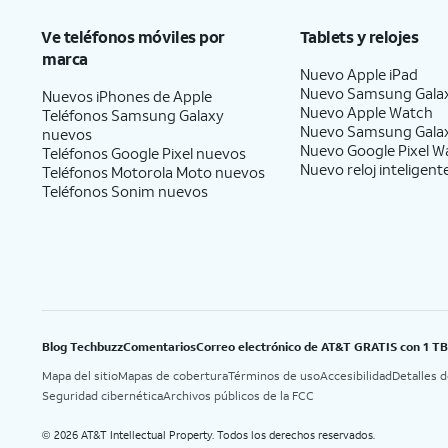
Ve teléfonos móviles por
Tablets y relojes
marca
Nuevo Apple iPad
Nuevo Samsung Gala
Nuevos iPhones de Apple
Nuevo Apple Watch
Teléfonos Samsung Galaxy
Nuevo Samsung Gala
nuevos
Nuevo Google Pixel W
Teléfonos Google Pixel nuevos
Nuevo reloj inteligent
Teléfonos Motorola Moto nuevos
Teléfonos Sonim nuevos
Blog Techbuzz
Comentarios
Correo electrónico de AT&T GRATIS con 1 T
Mapa del sitio
Mapas de cobertura
Términos de uso
Accesibilidad
Detalles 
Seguridad cibernética
Archivos públicos de la FCC
2026 AT&T Intellectual Property. Todos los derechos reservados.
©