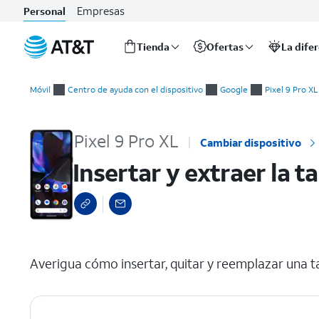
Empresas
Personal
Tienda
Ofertas
La dife
Inicio
Insertar y extraer la tarjeta nano SIM
del
Móvil
Centro de ayuda con el dispositivo
Google
Pixel 9 Pro XL
contenido
principal
Pixel 9 Pro XL
Cambiar dispositivo
Insertar y extraer la t
select a page range
Averigua cómo insertar, quitar y reemplazar una ta