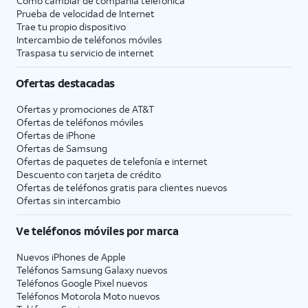
Cómo cambiar de compañía telefónica
Prueba de velocidad de Internet
13.
Toca
Screen Time, que te ayuda a
Trae tu propio dispositivo
Intercambio de teléfonos móviles
Continue
llevar un registro de tu uso
Traspasa tu servicio de internet
para
iPhone, establecer límites de
configurar
tiempo para las aplicaciones o
Ofertas destacadas
Screen
limitar las aplicaciones y
time.
contactos con los que puedes
Ofertas y promociones de
AT&T
interactuar entre horarios
Ofertas de teléfonos móviles
establecidos durante el día. Si
Ofertas de
iPhone
usas las funcionalidades Family
Ofertas de Samsung
Sharing de iOS, también puedes
Ofertas de paquetes de telefonía e internet
Descuento con tarjeta de crédito
establecer límites para los
Ofertas de teléfonos gratis para clientes nuevos
dispositivos de tus hijos.
Ofertas sin intercambio
14.
Toca
Continuar
.
Ve teléfonos móviles por marca
Nuevos iPhones de Apple
15.
Toca
Share with App
Si tu dispositivo
Teléfonos Samsung Galaxy nuevos
Teléfonos Google Pixel nuevos
Developers
para
admite estas
Teléfonos Motorola Moto nuevos
permitir que Apple
funcionalidades,