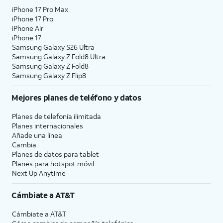
la sección
Privacidad
de la
iPhone 17 Pro Max
iPhone 17 Pro
aplicación
Settings
de tu iPhone
iPhone Air
o asignar permisos específicos
iPhone 17
para aplicaciones individuales.
Samsung Galaxy S26 Ultra
Samsung Galaxy Z Fold8 Ultra
Samsung Galaxy Z Fold8
10.
Toca
Continuar
.
Samsung Galaxy Z Flip8
Mejores planes de teléfono y datos
11.
Toca
Turn On Location Services
o
Set Up
Later
para continuar.
Planes de telefonía ilimitada
Planes internacionales
Añade una línea
12.
Si ya iniciaste sesión en un ID de Apple
Cambia
durante el proceso de configuración del
Planes de datos para tablet
iPhone, podrás tocar
Continuar
para
Planes para hotspot móvil
configurar Apple Pay, que te permite vincular
Next Up Anytime
tus tarjetas de débito o crédito a tu iPhone.
Luego puedes usar tu iPhone para pagar
Cámbiate a
AT&T
artículos digitales y físicos o transferir dinero
a tus contactos.
Cámbiate a
AT&T