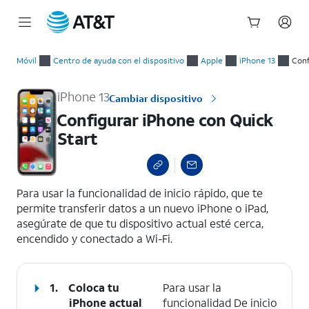
Inicio
Configurar iPhone con Quick Start
del
Móvil
Centro de ayuda con el dispositivo
Apple
iPhone 13
Conf
contenido
principal
iPhone 13
Cambiar dispositivo
Configurar iPhone con Quick
Start
select a page range
Para usar la funcionalidad de inicio rápido, que te
permite transferir datos a un nuevo iPhone o iPad,
asegúrate de que tu dispositivo actual esté cerca,
encendido y conectado a Wi-Fi.
1.
Coloca tu
Para usar la
iPhone actual
funcionalidad De inicio