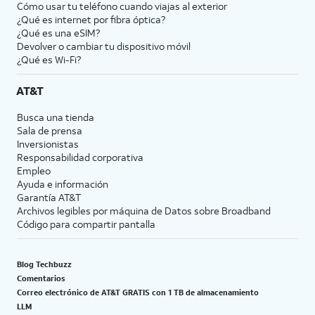
Cómo usar tu teléfono cuando viajas al exterior
17.
Revisa la
Después de completar este
¿Qué es internet por fibra óptica?
información
paso, tu iPhone actual
¿Qué es una eSIM?
Devolver o cambiar tu dispositivo móvil
de
mostrará una pantalla Transfer
¿Qué es Wi-Fi?
Emergencia
Complete. Tu nuevo iPhone se
SOS y toca
reiniciará y luego se abrirá en
AT&T
Continue
.
la pantalla de inicio con toda la
información de tu
Busca una tienda
iPhoneactual cargada en ella.
Sala de prensa
Inversionistas
Responsabilidad corporativa
18.
¡Completaste los pasos!
Empleo
Ayuda e información
Garantía AT&T
Archivos legibles por máquina de Datos sobre Broadband
Código para compartir pantalla
Blog Techbuzz
Comentarios
Correo electrónico de AT&T GRATIS con 1 TB de almacenamiento
LLM