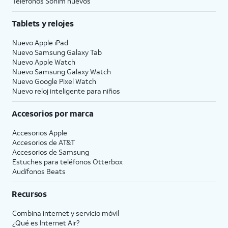
Teléfonos Sonim nuevos
envíe informes
recibirás
anónimos sobre la
indicaciones
Tablets y relojes
actividad de tu
similares para
aplicación y los
configurar
La
Nuevo Apple iPad
problemas que tienes
inteligencia de
Nuevo Samsung Galaxy Tab
al desarrollador de
Apple
,
el control
Nuevo Apple Watch
una aplicación. De lo
de la cámara
y el
Nuevo Samsung Galaxy Watch
Nuevo Google Pixel Watch
contrario, toca
Don't
botón action
.
Nuevo reloj inteligente para niños
Share
.
Accesorios por marca
16.
Toca
Continue
para
Luego podrás iniciar
Accesorios Apple
configurar Siri, el
Siri al decir"Hey,
Accesorios de
AT&T
asistente digital
Siri!" o al mantener
Accesorios de Samsung
integrado en iOS. Es
oprimido el botón
Estuches para teléfonos Otterbox
posible que se te pida
Side
o
Action
de tu
Audífonos Beats
que digas algunas
iPhonedurante unos
frases como parte del
segundos.
Recursos
proceso de
configuración.
Combina internet y servicio móvil
¿Qué es Internet Air?