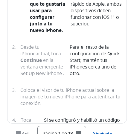
que te gustaría
rápido de Apple, ambos
usar para
dispositivos deben
configurar
funcionar con iOS 11 o
junto a tu
superior.
nuevo iPhone.
2.
Desde tu
Para el resto de la
iPhoneactual, toca
configuración de Quick
Continue
en la
Start, mantén tus
ventana emergente
iPhones cerca uno del
Set Up New iPhone .
otro.
3.
Coloca el visor de tu iPhone actual sobre la
imagen de tu nuevo iPhone para autenticar tu
conexión.
4.
Toca
Si se configuró y habilitó un código
Get
personal en tu iPhoneactual, se te
Started
indicará que ingreses ese código
Página 1 de 18
Ant.
Siguiente