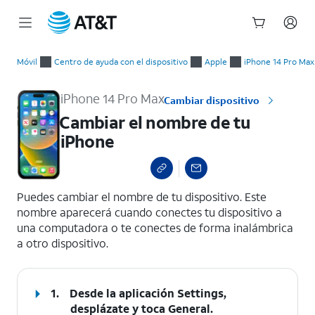
Inicio
Cambiar el nombre de tu iPhone
del
Móvil
Centro de ayuda con el dispositivo
Apple
iPhone 14 Pro Max
contenido
principal
iPhone 14 Pro Max
Cambiar dispositivo
Cambiar el nombre de tu
iPhone
select a page range
Puedes cambiar el nombre de tu dispositivo. Este
nombre aparecerá cuando conectes tu dispositivo a
una computadora o te conectes de forma inalámbrica
a otro dispositivo.
1.
Desde la aplicación Settings,
desplázate y toca
General
.