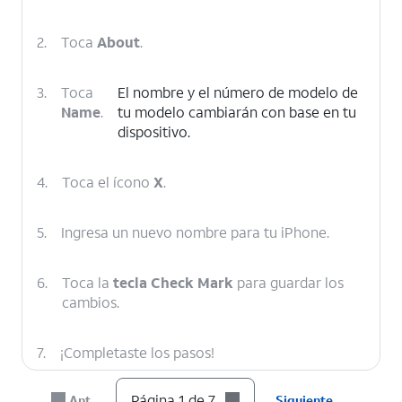
2.
Toca
About
.
3.
Toca
El nombre y el número de modelo de
Name
.
tu modelo cambiarán con base en tu
dispositivo.
4.
Toca el ícono
X
.
5.
Ingresa un nuevo nombre para tu iPhone.
6.
Toca la
tecla Check Mark
para guardar los
cambios.
7.
¡Completaste los pasos!
Página 1 de 7
Ant.
Siguiente