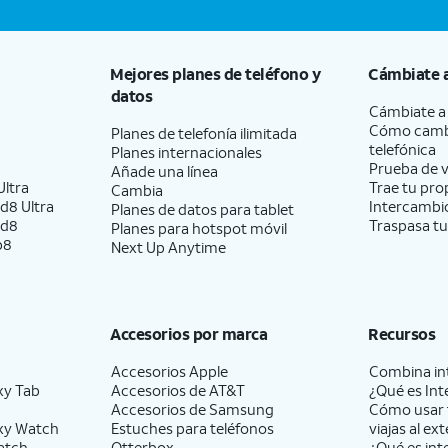
s.
 privacidad
: restablece tu ubicación y tus
 las configuraciones predeterminadas de fábrica.
Mejores planes de teléfono y
Cámbiate 
datos
Cámbiate 
Cómo camb
Planes de telefonía ilimitada
telefónica
Planes internacionales
Prueba de v
Añade una línea
ltra
Trae tu pro
Cambia
d8 Ultra
Intercambio
Planes de datos para tablet
ld8
Traspasa tu
Planes para hotspot móvil
p8
Next Up Anytime
Accesorios por marca
Recursos
Accesorios Apple
Combina int
xy Tab
Accesorios de
AT&T
¿Qué es Int
Accesorios de Samsung
Cómo usar 
xy Watch
Estuches para teléfonos
viajas al ext
atch
Otterbox
¿Qué es int