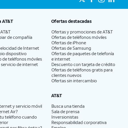
a
AT&T
Ofertas destacadas
a
AT&T
Ofertas y promociones de
AT&T
iar de compañía
Ofertas de teléfonos móviles
Ofertas de
iPhone
elocidad de Internet
Ofertas de Samsung
pio dispositivo
Ofertas de paquetes de telefonía
 de teléfonos móviles
e internet
 servicio de internet
Descuento con tarjeta de crédito
Ofertas de teléfonos gratis para
clientes nuevos
Ofertas sin intercambio
AT&T
ernet y servicio móvil
Busca una tienda
ernet Air?
Sala de prensa
tu teléfono cuando
Inversionistas
erior
Responsabilidad corporativa
ernet por fibra óptica?
Empleo