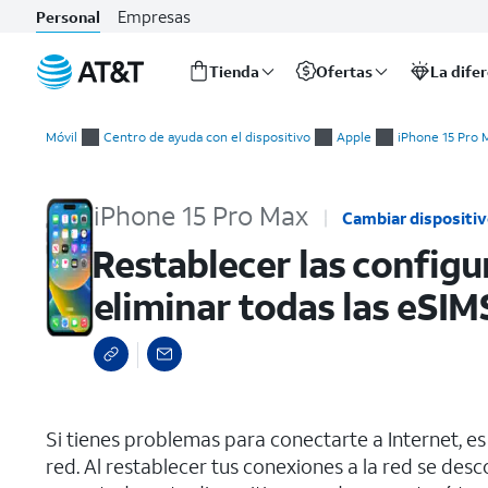
Empresas
Personal
Tienda
Ofertas
La dife
Inicio
Restablecer las configuraciones de red, restablecer todas las 
del
Móvil
Centro de ayuda con el dispositivo
Apple
iPhone 15 Pro 
contenido
principal
iPhone 15 Pro Max
Cambiar dispositi
Restablecer las configu
eliminar todas las eSIM
select a page range
Si tienes problemas para conectarte a Internet, e
red. Al restablecer tus conexiones a la red se des