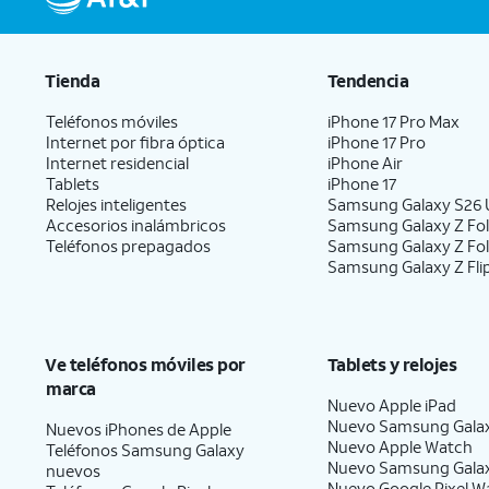
afecta las aplicaciones oculta
Restablece la ubicación y la
preferencias de privacidad a
Tienda
Tendencia
Teléfonos móviles
iPhone 17 Pro Max
Internet por fibra óptica
iPhone 17 Pro
5.
¡Completaste los pasos!
Internet residencial
iPhone Air
Tablets
iPhone 17
Relojes inteligentes
Samsung Galaxy S26 U
Accesorios inalámbricos
Samsung Galaxy Z Fol
Teléfonos prepagados
Samsung Galaxy Z Fo
Samsung Galaxy Z Fli
Ve teléfonos móviles por
Tablets y relojes
marca
Nuevo Apple iPad
Nuevo Samsung Gala
Nuevos iPhones de Apple
Nuevo Apple Watch
Teléfonos Samsung Galaxy
Nuevo Samsung Gala
nuevos
Nuevo Google Pixel W