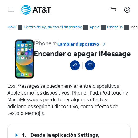
Inicio
Encender o apagar iMessage
del
Móvil
Centro de ayuda con el dispositivo
Apple
iPhone 15
Mens
contenido
principal
iPhone 15
Cambiar dispositivo
Encender o apagar iMessage
select a page range
Los iMessages se pueden enviar entre dispositivos
Apple como los dispositivos iPhone, iPad, iPod touch y
Mac. iMessages puede tener algunos efectos
adicionales según tu dispositivo, como efectos de
texto o Memojis.
1.
Desde la aplicación Settings,