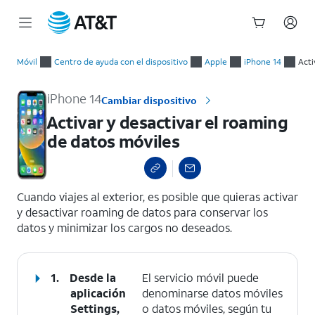
Inicio
Activar y desactivar el roaming de datos móviles
del
Móvil
Centro de ayuda con el dispositivo
Apple
iPhone 14
Acti
contenido
principal
iPhone 14
Cambiar dispositivo
Activar y desactivar el roaming
de datos móviles
select a page range
Cuando viajes al exterior, es posible que quieras activar
y desactivar roaming de datos para conservar los
datos y minimizar los cargos no deseados.
1.
Desde la
El servicio móvil puede
aplicación
denominarse datos móviles
Settings,
o datos móviles, según tu