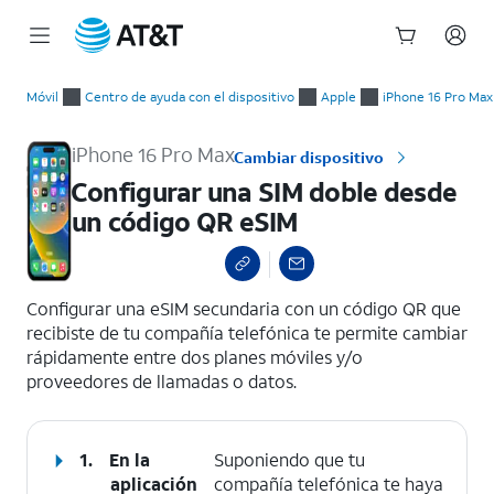
Inicio
Configurar una SIM doble desde un código QR eSIM
del
Móvil
Centro de ayuda con el dispositivo
Apple
iPhone 16 Pro Max
contenido
principal
iPhone 16 Pro Max
Cambiar dispositivo
Configurar una SIM doble desde
un código QR eSIM
select a page range
Configurar una eSIM secundaria con un código QR que
recibiste de tu compañía telefónica te permite cambiar
rápidamente entre dos planes móviles y/o
proveedores de llamadas o datos.
1.
En la
Suponiendo que tu
aplicación
compañía telefónica te haya