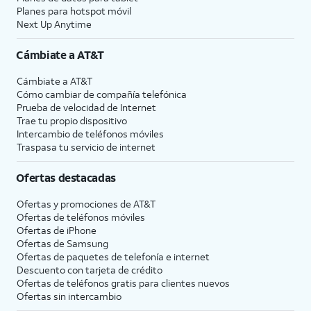
Planes para hotspot móvil
y el número
llamada en una línea, tu
Next Up Anytime
predeterminados
dispositivo puede usar
para usar para los
tu otra línea para
Cámbiate a
AT&T
datos móviles.
obtener datos si
Toca
Done
para
habilitas
Allow Cellular
Cámbiate a
AT&T
completar la
Data Switching
.
Cómo cambiar de compañía telefónica
configuración de la
Prueba de velocidad de Internet
Trae tu propio dispositivo
eSIM.
Intercambio de teléfonos móviles
Traspasa tu servicio de internet
12.
¡Completaste los pasos!
Ofertas destacadas
Ofertas y promociones de
AT&T
Ofertas de teléfonos móviles
Ofertas de
iPhone
Ofertas de Samsung
Ofertas de paquetes de telefonía e internet
Descuento con tarjeta de crédito
Ofertas de teléfonos gratis para clientes nuevos
Ofertas sin intercambio