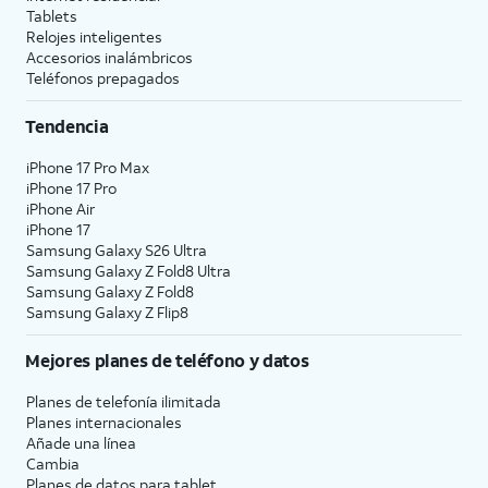
Tablets
Relojes inteligentes
9.
Toca
Puedes darle una etiqueta a cada
Accesorios inalámbricos
Continue
uno de tus planes móviles, como
Teléfonos prepagados
de nuevo.
"personal" o "comercial". Esto
hace que sea más fácil elegir el
Tendencia
plan adecuado para llamadas y
iPhone 17 Pro Max
mensajes, o al seleccionar un plan
iPhone 17 Pro
y un número predeterminados
iPhone Air
para usar con contactos
iPhone 17
específicos.
Samsung Galaxy S26 Ultra
Samsung Galaxy Z Fold8 Ultra
Samsung Galaxy Z Fold8
10.
Selecciona un plan
Las etiquetas
Samsung Galaxy Z Flip8
predeterminado para
coincidirán con
llamadas y mensajes.
lo que hayas
Mejores planes de teléfono y datos
Toca
Continue
para
establecido en el
seleccionar uno para
paso anterior.
Planes de telefonía ilimitada
Planes internacionales
iMessage y FaceTime.
Añade una línea
Cambia
Planes de datos para tablet
11.
Selecciona el plan
Cuando estás en una