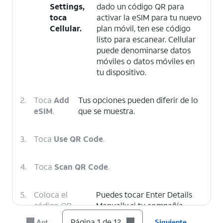
Settings
,
dado un código QR para
toca
activar la eSIM para tu nuevo
Cellular.
plan móvil, ten ese código
listo para escanear. Cellular
puede denominarse datos
móviles o datos móviles en
tu dispositivo.
2.
Toca
Add
Tus opciones pueden diferir de lo
eSIM
.
que se muestra.
3.
Toca
Use QR Code
.
4.
Toca
Scan QR Code
.
5.
Coloca el
Puedes tocar Enter Details
código QR
Manually si tu compañía
proporcionado
telefónica no proporcionó un
Página 1 de 12
Ant.
Siguiente