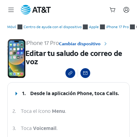
Inicio
Editar tu saludo de correo de voz
del
Móvil
Centro de ayuda con el dispositivo
Apple
iPhone 17 Pro
contenido
principal
iPhone 17 Pro
Cambiar dispositivo
Editar tu saludo de correo de
voz
select a page range
1.
Desde la aplicación Phone, toca
Calls
.
2.
Toca el ícono
Menu
.
3.
Toca
Voicemail
.