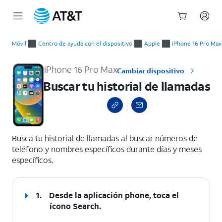
Inicio
Buscar tu historial de llamadas
del
Móvil
Centro de ayuda con el dispositivo
Apple
iPhone 16 Pro Max
contenido
principal
iPhone 16 Pro Max
Cambiar dispositivo
Buscar tu historial de llamadas
select a page range
Busca tu historial de llamadas al buscar números de
teléfono y nombres específicos durante días y meses
específicos.
1.
Desde la aplicación phone, toca el
ícono
Search
.