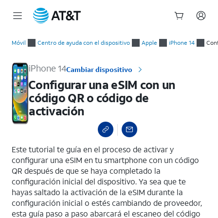
Inicio
Configurar una eSIM con un código QR o código de activación
del
Móvil
Centro de ayuda con el dispositivo
Apple
iPhone 14
Conf
contenido
principal
iPhone 14
Cambiar dispositivo
Configurar una eSIM con un
código QR o código de
activación
select a page range
Este tutorial te guía en el proceso de activar y
configurar una eSIM en tu smartphone con un código
QR después de que se haya completado la
configuración inicial del dispositivo. Ya sea que te
hayas saltado la activación de la eSIM durante la
configuración inicial o estés cambiando de proveedor,
esta guía paso a paso abarcará el escaneo del código