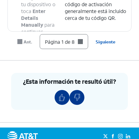
tu dispositivo o
código de activación
toca
Enter
generalmente está incluido
Details
cerca de tu código QR.
Manually
para
continuar.
Página 1 de 8
Ant.
Siguiente
6.
Toca
Continuar
.
7.
Toca
Done
.
¿Esta información te resultó útil?
8.
¡Completaste los pasos!