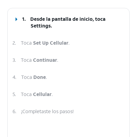
1.
Desde la pantalla de inicio, toca
Settings
.
2.
Toca
Set Up Cellular
.
3.
Toca
Continuar
.
4.
Toca
Done
.
5.
Toca
Cellular
.
6.
¡Completaste los pasos!