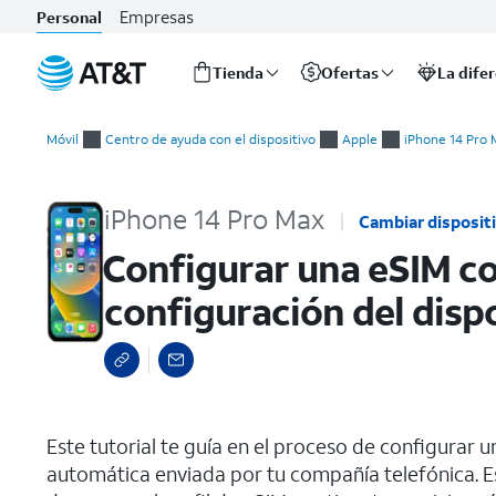
Empresas
Personal
Tienda
Ofertas
La dife
Inicio
Configurar una eSIM con una notificación automática después 
del
Móvil
Centro de ayuda con el dispositivo
Apple
iPhone 14 Pro 
contenido
principal
iPhone 14 Pro Max
Cambiar disposit
Configurar una eSIM co
configuración del disp
select a page range
Este tutorial te guía en el proceso de configurar 
automática enviada por tu compañía telefónica. Es