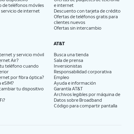
 de teléfonos móviles
e internet
 servicio de internet
Descuento con tarjeta de crédito
Ofertas de teléfonos gratis para
clientes nuevos
Ofertas sin intercambio
AT&T
ernet y servicio móvil
Busca una tienda
ernet Air?
Sala de prensa
tu teléfono cuando
Inversionistas
erior
Responsabilidad corporativa
ernet por fibra óptica?
Empleo
a eSIM?
Ayuda e información
cambiar tu dispositivo
Garantía AT&T
Archivos legibles por máquina de
Fi?
Datos sobre Broadband
Código para compartir pantalla