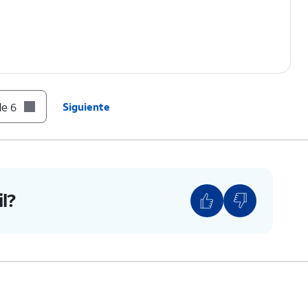
de 6
Siguiente
l?