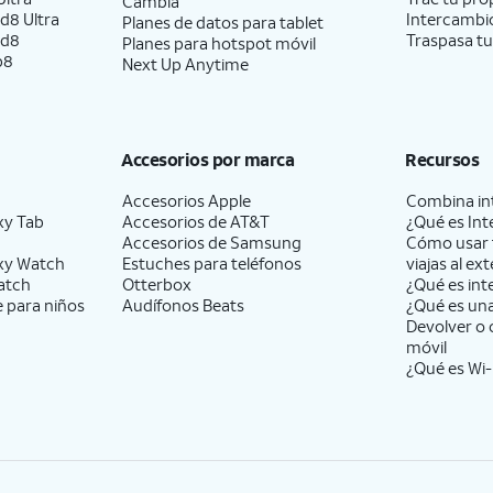
Cambia
d8 Ultra
Intercambio
Planes de datos para tablet
ld8
Traspasa tu
Planes para hotspot móvil
p8
Next Up Anytime
Accesorios por marca
Recursos
Accesorios Apple
Combina int
xy Tab
Accesorios de
AT&T
¿Qué es Int
Accesorios de Samsung
Cómo usar 
xy Watch
Estuches para teléfonos
viajas al ext
atch
Otterbox
¿Qué es int
e para niños
Audífonos Beats
¿Qué es un
Devolver o 
móvil
¿Qué es Wi-