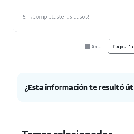
6.
¡Completaste los pasos!
Ant.
Página 1 
¿Esta información te resultó úti
Temas relacionados