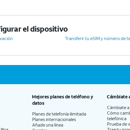
gurar el dispositivo
ivación
Transferir tu eSIM y número de te
Mejores planes de teléfono y
Cámbiate 
datos
Cámbiate 
Cómo camb
Planes de telefonía ilimitada
telefónica
Planes internacionales
Prueba de v
Añade una línea
ltra
Trae tu pro