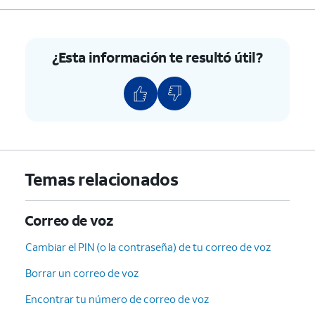
escuchar tu
mensajes.
mensaje.
1
:
Volver a reproducir
o
retroceder el mensaje.
¿Esta información te resultó útil?
5
:
Información del sobre
(Escuche la fecha, la hora y
el número de quien llama).
7
:
Borrar
el mensaje actual.
9
:
Guarde
el mensaje actual.
#
:
Salta
al siguiente
mensaje.
Temas relacionados
*
:
Cancelar
o volver al menú
principal.
Correo de voz
0
:
Ayuda
(Escuchar las
Cambiar el PIN (o la contraseña) de tu correo de voz
opciones repetidas).
Borrar un correo de voz
5.
¡Completaste los pasos!
Encontrar tu número de correo de voz