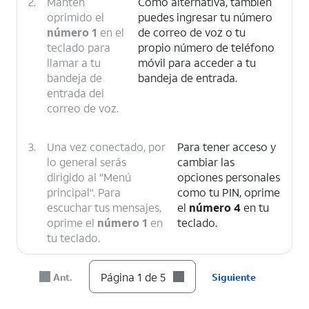
2.
Mantén
Como alternativa, también
oprimido el
puedes ingresar tu número
número 1
en el
de correo de voz o tu
teclado para
propio número de teléfono
llamar a tu
móvil para acceder a tu
bandeja de
bandeja de entrada.
entrada del
correo de voz.
3.
Una vez conectado, por
Para tener acceso y
lo general serás
cambiar las
dirigido al "Menú
opciones personales
principal". Para
como tu PIN, oprime
escuchar tus mensajes,
el
número 4
en tu
oprime el
número 1
en
teclado.
tu teclado.
4.
Sigue las
Estas son algunas teclas
Página 1 de 5
Ant.
Siguiente
opciones del
comunes que puedes usar
menú para
mientras escuchas tus