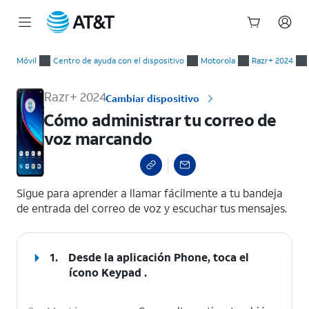
Inicio
Cómo administrar tu correo de voz marcando
del
Móvil
Centro de ayuda con el dispositivo
Motorola
Razr+ 2024
contenido
principal
Razr+ 2024
Cambiar dispositivo
Cómo administrar tu correo de
voz marcando
select a page range
Sigue para aprender a llamar fácilmente a tu bandeja
de entrada del correo de voz y escuchar tus mensajes.
1.
Desde la aplicación Phone, toca el
ícono
Keypad
.