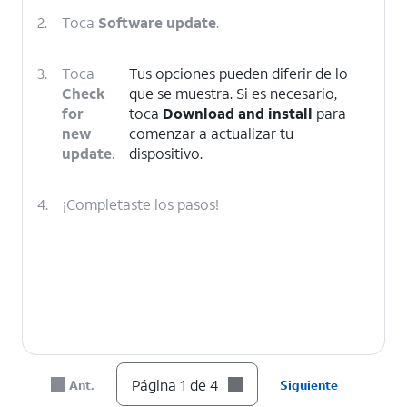
2.
Toca
Software update
.
3.
Toca
Tus opciones pueden diferir de lo
Check
que se muestra. Si es necesario,
for
toca
Download and install
para
new
comenzar a actualizar tu
update
.
dispositivo.
4.
¡Completaste los pasos!
Página 1 de 4
Ant.
Siguiente