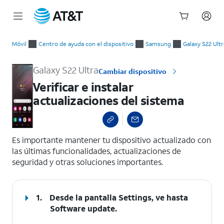
Inicio
Verificar e instalar actualizaciones del sistema
del
Móvil
Centro de ayuda con el dispositivo
Samsung
Galaxy S22 Ultr
contenido
principal
Galaxy S22 Ultra
Cambiar dispositivo
Verificar e instalar
actualizaciones del sistema
select a page range
Es importante mantener tu dispositivo actualizado con
las últimas funcionalidades, actualizaciones de
seguridad y otras soluciones importantes.
1.
Desde la pantalla Settings, ve hasta
Software update.