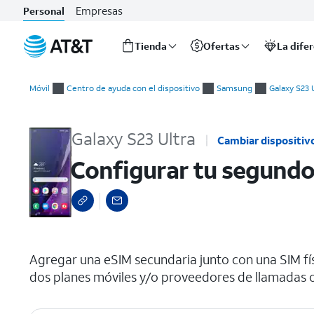
Empresas
Personal
Tienda
Ofertas
La dife
Inicio
Configurar tu segundo plan móvil con eSIM
del
Móvil
Centro de ayuda con el dispositivo
Samsung
Galaxy S23 
contenido
principal
Galaxy S23 Ultra
Cambiar dispositiv
Configurar tu segundo
select a page range
Agregar una eSIM secundaria junto con una SIM fí
dos planes móviles y/o proveedores de llamadas o