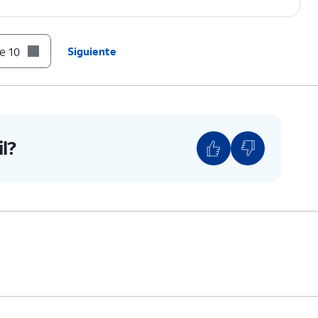
e 10
Siguiente
l?
RJETA SIM que te gustaría usar para tus datos