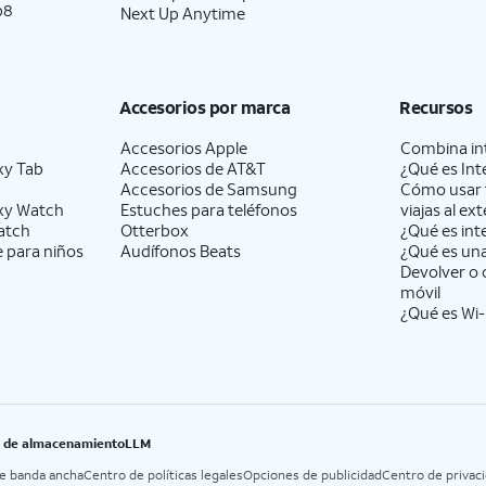
p8
Next Up Anytime
Accesorios por marca
Recursos
Accesorios Apple
Combina int
xy Tab
Accesorios de
AT&T
¿Qué es Int
Accesorios de Samsung
Cómo usar 
xy Watch
Estuches para teléfonos
viajas al ext
atch
Otterbox
¿Qué es int
e para niños
Audífonos Beats
¿Qué es un
Devolver o 
móvil
¿Qué es Wi-
B de almacenamiento
LLM
de banda ancha
Centro de políticas legales
Opciones de publicidad
Centro de privac