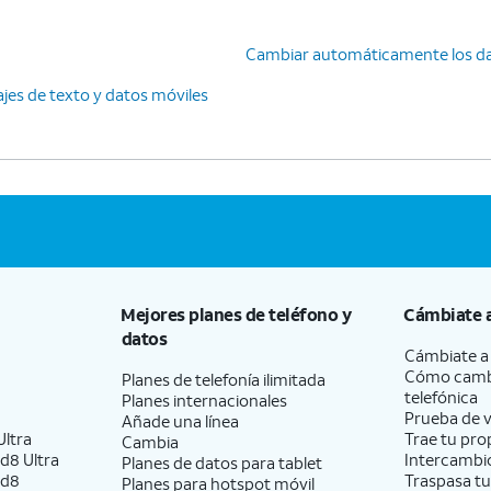
Cambiar automáticamente los da
es de texto y datos móviles
Mejores planes de teléfono y
Cámbiate 
datos
Cámbiate 
Cómo camb
Planes de telefonía ilimitada
telefónica
Planes internacionales
Prueba de v
Añade una línea
ltra
Trae tu pro
Cambia
d8 Ultra
Intercambio
Planes de datos para tablet
ld8
Traspasa tu
Planes para hotspot móvil