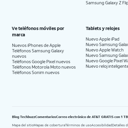
Samsung Galaxy Z Fli
Ve teléfonos móviles por
Tablets y relojes
marca
Nuevo Apple iPad
Nuevo Samsung Gala
Nuevos iPhones de Apple
Nuevo Apple Watch
Teléfonos Samsung Galaxy
Nuevo Samsung Gala
nuevos
Nuevo Google Pixel W
Teléfonos Google Pixel nuevos
Nuevo reloj inteligent
Teléfonos Motorola Moto nuevos
Teléfonos Sonim nuevos
Blog Techbuzz
Comentarios
Correo electrónico de AT&T GRATIS con 1 T
Mapa del sitio
Mapas de cobertura
Términos de uso
Accesibilidad
Detalles 