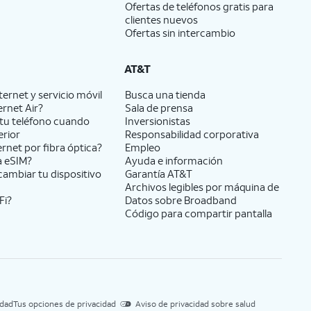
Ofertas de teléfonos gratis para
clientes nuevos
Ofertas sin intercambio
AT&T
ernet y servicio móvil
Busca una tienda
ernet Air?
Sala de prensa
tu teléfono cuando
Inversionistas
erior
Responsabilidad corporativa
ernet por fibra óptica?
Empleo
a eSIM?
Ayuda e información
cambiar tu dispositivo
Garantía AT&T
Archivos legibles por máquina de
Fi?
Datos sobre Broadband
Código para compartir pantalla
idad
Tus opciones de privacidad
Aviso de privacidad sobre salud