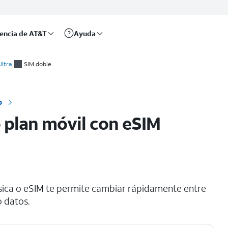
rencia de AT&T
Ayuda
Ultra
SIM doble
o
 plan móvil con eSIM
sica o eSIM te permite cambiar rápidamente entre
 datos.