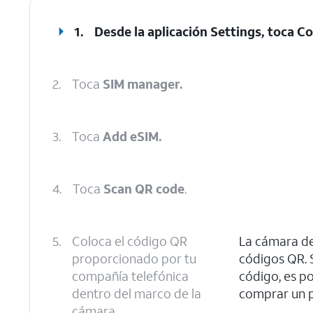
1.
Desde la aplicación Settings, toca
Co
2.
Toca
SIM manager.
3.
Toca
Add eSIM.
4.
Toca
Scan QR code
.
5.
Coloca el código QR
La cámara de
proporcionado por tu
códigos QR. 
compañía telefónica
código, es po
dentro del marco de la
comprar un p
cámara.